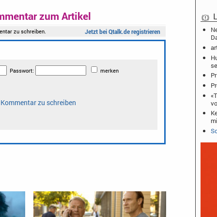
mmentar zum Artikel
L
Ne
D
ar
Hu
se
Pr
Pr
«T
vo
Ke
mi
Sc