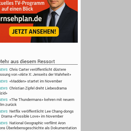
ehr aus diesem Ressort
Chris Carter veröffentlicht düstere
NEWS
ssung von «Akte X: Jenseits der Wahrheit»
«Madden» startet im November
NEWS
Christian Zipfel dreht Liebesdrama
NEWS
izid»
«The Thundermans» kehren mit neuem
NEWS
film zurück
Netflix veröffentlicht Lee Chang-dongs
NEWS
 Drama «Possible Love» im November
National Geographic verfilmt Aron
NEWS
ons Überlebensgeschichte als Dokumentation