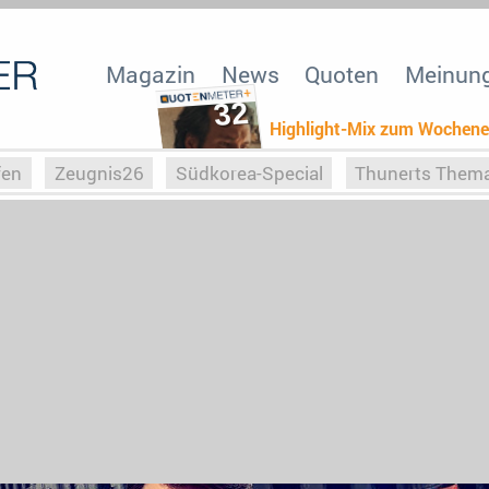
Magazin
News
Quoten
Meinun
32
Highlight-Mix zum Wochen
fen
Zeugnis26
Südkorea-Special
Thunerts Them
r zu Hitler
Die Serientheorie
Faszination Horrorfil
n
Halloweeen
Weihnachts-Special
ZeugUpfronts
Special
Buchclub
Heim-EM
Screenforce25
Po
Buchclub
YouTuber
eSport im TV
Screenforce