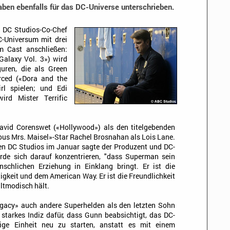
aben ebenfalls für das DC-Universe unterschrieben.
d DC Studios-Co-Chef
-Universum mit drei
m Cast anschließen:
Galaxy Vol. 3») wird
guren, die als Green
rced («Dora and the
rl spielen; und Edi
ird Mister Terrific
vid Corenswet («Hollywood») als den titelgebenden
us Mrs. Maisel»-Star Rachel Brosnahan als Lois Lane.
uen DC Studios im Januar sagte der Produzent und DC-
rde sich darauf konzentrieren, "dass Superman sein
schlichen Erziehung in Einklang bringt. Er ist die
gkeit und dem American Way. Er ist die Freundlichkeit
 altmodisch hält.
gacy» auch andere Superhelden als den letzten Sohn
 starkes Indiz dafür, dass Gunn beabsichtigt, das DC-
dige Einheit neu zu starten, anstatt es mit einem