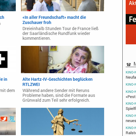
rch
«In aller Freundschaft» macht die
Zuschauer froh
n
Dreieinhalb Stunden Tour de France ließ
der Saarländische Rundfunk wieder
kommentieren.
M
KINO-
Neufa
e in
Alte Hartz-IV-Geschichten beglücken
RTLZWEI
KINO-
 mit dem
Während andere Sender mit Reruns
KINO-
Probleme haben, sind die Formate aus
«Pest
Grünwald zum Teil sehr erfolgreich.
KINO-
Spiel
KINO-
neues
KINO-
Ralst