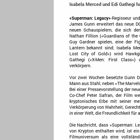
Isabela Merced und Edi Gathegi h
«Superman: Legacy»
-Regisseur un
James Gunn erweitert das neue DC
neuen Schauspielern, die sich de
Nathan Fillion («Guardians of the 
Guy Gardner spielen, eine der Fi
Lantern bekannt sind; Isabela Me
Lost City of Gold») wird Hawkgi
Gathegi («X-Men: First Class») w
verkörpern.
Vor zwei Wochen besetzte Gunn Da
Mann aus Stahl, neben «The Marvelo
Bei einer Pressevorstellung der ne
Co-Chef Peter Safran, der Film we
kryptonisches Erbe mit seiner men
Verkörperung von Wahrheit, Gerechti
in einer Welt, die Freundlichkeit für
Die Nachricht, dass «Superman: Le
von Krypton enthalten wird, ist ein
Filmuniversum als eine vollstän