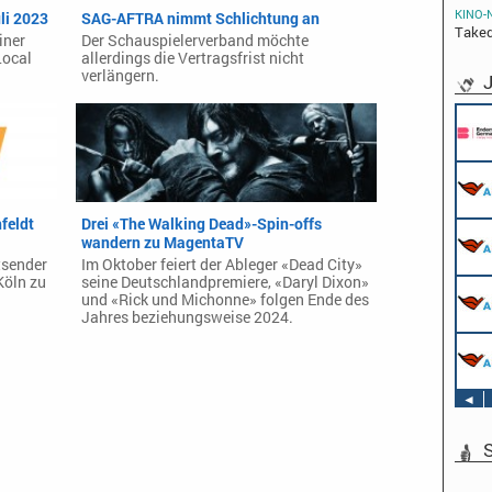
KINO-
li 2023
SAG-AFTRA nimmt Schlichtung an
Taked
iner
Der Schauspielerverband möchte
Local
allerdings die Vertragsfrist nicht
verlängern.
J
feldt
Drei «The Walking Dead»-Spin-offs
wandern zu MagentaTV
tsender
Im Oktober feiert der Ableger «Dead City»
Köln zu
seine Deutschlandpremiere, «Daryl Dixon»
und «Rick und Michonne» folgen Ende des
Jahres beziehungsweise 2024.
◄
S