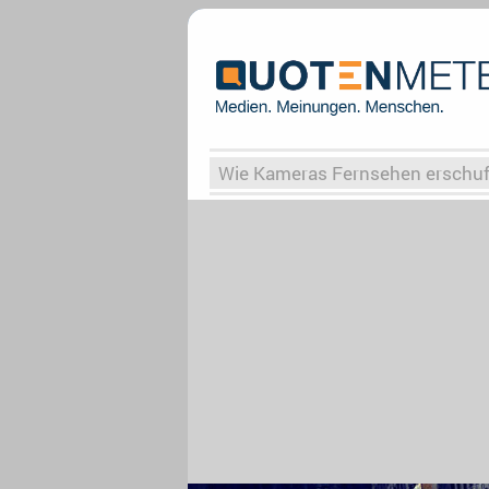
Wie Kameras Fernsehen erschu
Vergessene Serien
Von Weima
Globaler Süden
Das Ende vo
Upfronts25
AktenzeichenXY-
What the Game
Rassismus