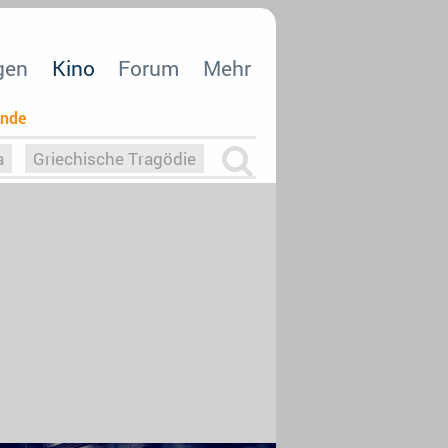
gen
Kino
Forum
Mehr
ende
a
Griechische Tragödie
m
Die Macht der KI
26
nisvergabe
dcast-Reviews
Upfronts21