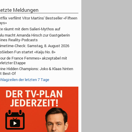
etzte Meldungen
tflix verfilmt Vitor Martins' Bestseller «Fifteen
ays»
te räumt mit dem Salieri-Mythos auf
lu macht Amanda Hirsch zur Gastgeberin
ines Reality-Podcasts
imetime-Check: Samstag, 8. August 2026
oSieben Fun startet «Kaiju No. 8»
our de France Femmes» akzeptabel mit
rletzter Etappe
ine Hidden Champions: Joko & Klaas hinten
t Best-Of
hlagzeilen der letzten 7 Tage