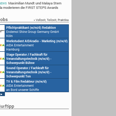
Maximilian Mundt und Malaya Stern
NEWS
a moderieren die FIRST STEPS Awards
obs
» Vollzeit, Teilzeit, Praktika
Pflichtpraktikant (w/m/d) Redaktion
Endemol Shine Group Germany GmbH
Köln
Werkstudent AIDAradio - Marketing (m/w/d)
AIDA Entertainment
Hamburg
Stage Operator / Fachkraft für
Veranstaltungstechnik (m/w/d) -
Schwerpunkt Bühne
AIDA Entertainment
Sound Operator / Fachkraft für
an Bord unserer Schiffe
Veranstaltungstechnik (m/w/d) -
Schwerpunkt Ton
AIDA Entertainment
TV & Film Redakteur (m/w/d)
an Bord unserer Schiffe
AIDA Entertainment
an Bord unserer Schiffe
►
urftipp