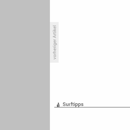
vorheriger Artikel
SAG-AFTRA nimmt Schlichtung
an
Surftipps