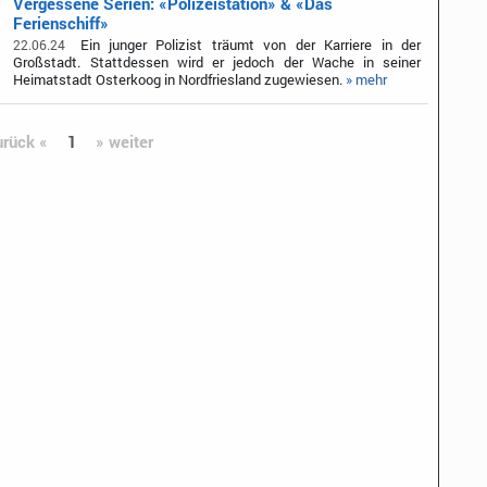
Vergessene Serien: «Polizeistation» & «Das
Ferienschiff»
Ein junger Polizist träumt von der Karriere in der
22.06.24
Großstadt. Stattdessen wird er jedoch der Wache in seiner
Heimatstadt Osterkoog in Nordfriesland zugewiesen.
» mehr
urück «
1
» weiter