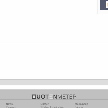
News
Quoten
Meinungen
TV-News
Wöchentliche Reihen
Debatte