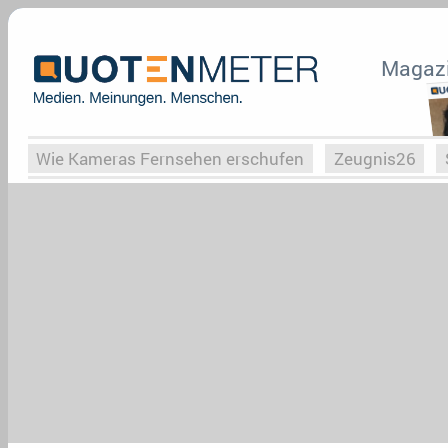
Magaz
Wie Kameras Fernsehen erschufen
Zeugnis26
Vergessene Serien
Von Weimar zu Hitler
Die Se
Globaler Süden
Das Ende von
Halloweeen
W
Upfronts25
AktenzeichenXY-Special
Buchclub
What the Game
Rassismus
Buchclub
YouTu