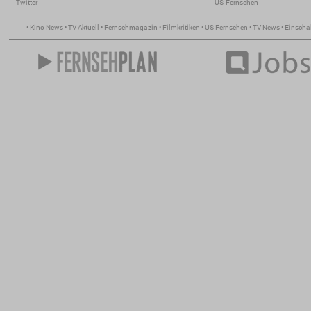
Twitter
US-Fernsehen
•
Kino News
•
TV Aktuell
•
Fernsehmagazin
•
Filmkritiken
•
US Fernsehen
•
TV News
•
Einscha