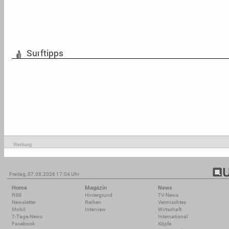
Surftipps
Werbung
Freitag, 07.08.2026 17:04 Uhr
Home
Magazin
News
RSS
Hintergrund
TV-News
Newsletter
Reihen
Vermischtes
Mobil
Interview
Wirtschaft
7-Tage-News
International
Facebook
Köpfe