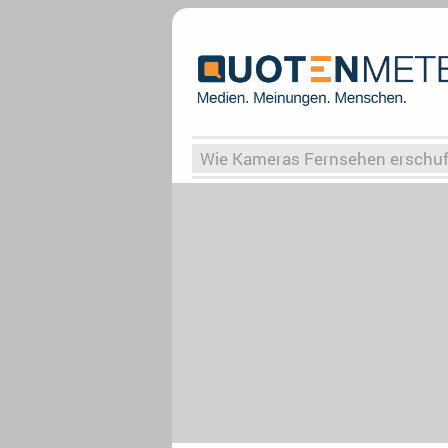
Wie Kameras Fernsehen erschu
Vergessene Serien
Von Weima
Globaler Süden
Das Ende vo
Upfronts25
AktenzeichenXY-
What the Game
Rassismus