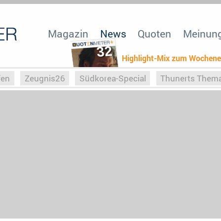
Magazin
News
Quoten
Meinun
32
Highlight-Mix zum Wochen
fen
Zeugnis26
Südkorea-Special
Thunerts Them
r zu Hitler
Die Serientheorie
Faszination Horrorfil
n
Halloweeen
Weihnachts-Special
ZeugUpfronts
Special
Buchclub
Heim-EM
Screenforce25
Po
Buchclub
YouTuber
eSport im TV
Screenforce