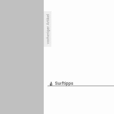
vorheriger Artikel
Neuer Ministerpräsident: SWR
nimmt Özdemir-Doku ins
Programm
Surftipps