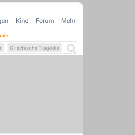
gen
Kino
Forum
Mehr
ende
a
Griechische Tragödie
m
Die Macht der KI
26
nisvergabe
dcast-Reviews
Upfronts21