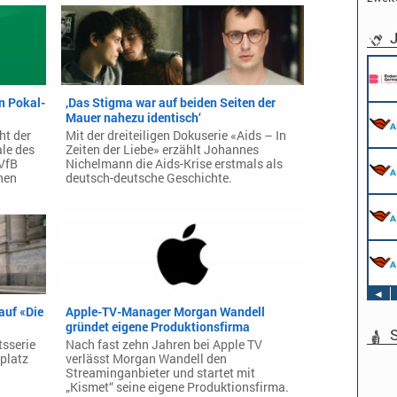
J
n Pokal-
‚Das Stigma war auf beiden Seiten der
Mauer nahezu identisch‘
ht der
Mit der dreiteiligen Dokuserie «Aids – In
le des
Zeiten der Liebe» erzählt Johannes
 VfB
Nichelmann die Aids-Krise erstmals als
nen
deutsch-deutsche Geschichte.
◄
auf «Die
Apple-TV-Manager Morgan Wandell
gründet eigene Produktionsfirma
S
sserie
Nach fast zehn Jahren bei Apple TV
platz
verlässt Morgan Wandell den
Streaminganbieter und startet mit
„Kismet“ seine eigene Produktionsfirma.