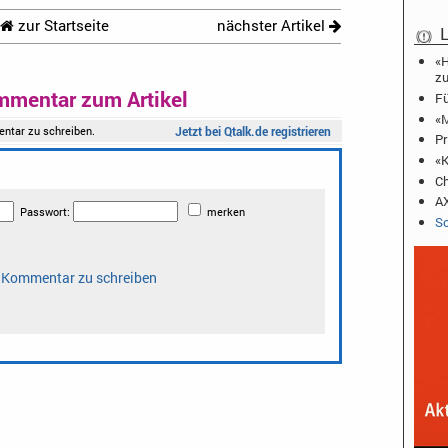
zur Startseite
nächster Artikel
L
«H
zu
mmentar zum Artikel
Fü
«M
Pr
«K
Ch
AX
Sc