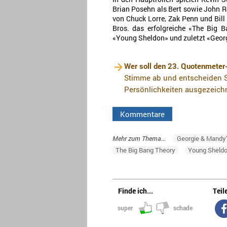
Brian Posehn als Bert sowie John Ro
von Chuck Lorre, Zak Penn und Bill
Bros. das erfolgreiche «The Big 
«Young Sheldon» und zuletzt «Georg
Wer soll den 23. Quotenmeter
Stimme ab und entscheiden S
Persönlichkeiten ausgezeich
Kommentare
Mehr zum Thema...
Georgie & Mandy’
The Big Bang Theory
Young Sheld
Finde ich...
Teile
super
schade