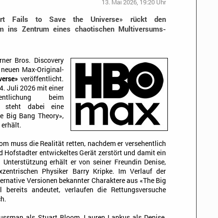
13. Mai 2026, 19:20 Uhr
rt Fails to Save the Universe» rückt den
om ins Zentrum eines chaotischen Multiversums-
er Bros. Discovery
r neuen Max-Original-
verse»
veröffentlicht.
. Juli 2026 mit einer
fentlichung beim
t steht dabei eine
he Big Bang Theory»,
erhält.
m muss die Realität retten, nachdem er versehentlich
 Hofstadter entwickeltes Gerät zerstört und damit ein
Unterstützung erhält er von seiner Freundin Denise,
entrischen Physiker Barry Kripke. Im Verlauf der
ternative Versionen bekannter Charaktere aus «The Big
l bereits andeutet, verlaufen die Rettungsversuche
ch.
Sussman als Stuart Bloom, Lauren Lapkus als Denise,