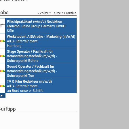
obs
» Vollzeit, Teilzeit, Praktika
Pflichtpraktikant (w/m/d) Redaktion
Endemol Shine Group Germany GmbH
Köln
Werkstudent AIDAradio - Marketing (m/w/d)
AIDA Entertainment
Hamburg
Stage Operator / Fachkraft für
Veranstaltungstechnik (m/w/d) -
Schwerpunkt Bühne
AIDA Entertainment
Sound Operator / Fachkraft für
an Bord unserer Schiffe
Veranstaltungstechnik (m/w/d) -
Schwerpunkt Ton
AIDA Entertainment
TV & Film Redakteur (m/w/d)
an Bord unserer Schiffe
AIDA Entertainment
an Bord unserer Schiffe
►
urftipp