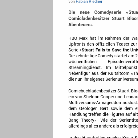
von
Fabian Riedner
Die neue Comedyserie «Stua
Comicladenbesitzer Stuart Blo
Abenteuers.
HBO Max hat im Rahmen der Warn
Upfronts den offiziellen Teaser zu
Serie
«Stuart Fails to Save the Uni
Die zehnteilige Comedy startet am 24
wöchentlichen Episodenveröf
Streamingdienst. Im Mittelpunk
Nebenfigur aus der Kultsitcom «T
die nun ihr eigenes Serienuniversum 
Comicbuchladenbesitzer Stuart Bloo
ein von Sheldon Cooper und Leonard
Multiversums-Armageddon auslöst. 
dem Geologen Bert sowie dem exz
Handlung treffen die Figuren auf al
Bang Theory». Wie der Serientite
allerdings alles andere als erfolgrei
In den Hauptrollen spielen Kevin 