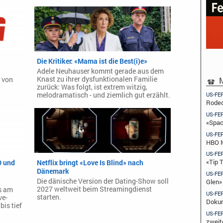
Die Kritiker: «Mama ist die Best(i)e»
Adele Neuhauser kommt gerade aus dem
M
Knast zu ihrer dysfunktionalen Familie
 von
zurück: Was folgt, ist extrem witzig,
US-FE
melodramatisch - und ziemlich gut erzählt.
Rodeo
US-FE
«Spac
US-FE
HBO M
US-FE
«Tip 
D und
Netflix bringt «Love Is Blind» nach
Dänemark
US-FE
Die dänische Version der Dating-Show soll
Glen»
2027 weltweit beim Streamingdienst
s am
US-FE
starten.
ve-
Dokum
bis tief
US-FE
zweit