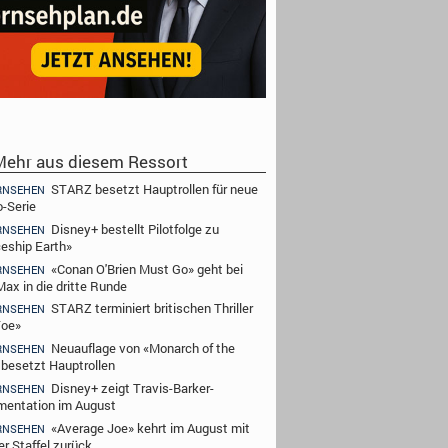
ehr aus diesem Ressort
STARZ besetzt Hauptrollen für neue
RNSEHEN
-Serie
Disney+ bestellt Pilotfolge zu
RNSEHEN
eship Earth»
«Conan O'Brien Must Go» geht bei
RNSEHEN
ax in die dritte Runde
STARZ terminiert britischen Thriller
RNSEHEN
Toe»
Neuauflage von «Monarch of the
RNSEHEN
 besetzt Hauptrollen
Disney+ zeigt Travis-Barker-
RNSEHEN
entation im August
«Average Joe» kehrt im August mit
RNSEHEN
er Staffel zurück