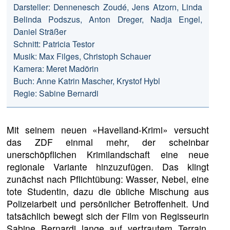
Darsteller: Dennenesch Zoudé, Jens Atzorn, Linda
Belinda Podszus, Anton Dreger, Nadja Engel,
Daniel Sträßer
Schnitt: Patricia Testor
Musik: Max Filges, Christoph Schauer
Kamera: Meret Madörin
Buch: Anne Katrin Mascher, Krystof Hybl
Regie: Sabine Bernardi
Mit seinem neuen «Havelland-Krimi» versucht
das ZDF einmal mehr, der scheinbar
unerschöpflichen Krimilandschaft eine neue
regionale Variante hinzuzufügen. Das klingt
zunächst nach Pflichtübung: Wasser, Nebel, eine
tote Studentin, dazu die übliche Mischung aus
Polizeiarbeit und persönlicher Betroffenheit. Und
tatsächlich bewegt sich der Film von Regisseurin
Sabine Bernardi lange auf vertrautem Terrain.