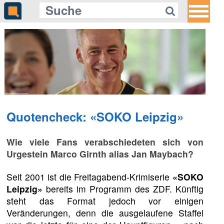
Gleich auf Quotenmeter:
CNN beleuchtet das private
Wettrennen ins All
Quotencheck: «SOKO Leipzig»
Wie viele Fans verabschiedeten sich von
Urgestein Marco Girnth alias Jan Maybach?
Seit 2001 ist die Freitagabend-Krimiserie
«SOKO
Leipzig»
bereits im Programm des ZDF. Künftig
steht das Format jedoch vor einigen
Veränderungen, denn die ausgelaufene Staffel