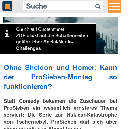
Gleich auf Quotenmeter:
ZDF blickt auf die Schattenseiten
gefährlicher Social-Media-
Challenges
Ohne Sheldon und Homer: Kann
der ProSieben-Montag so
funktionieren?
Statt Comedy bekamen die Zuschauer bei
ProSieben ein wesentlich ernsteres Thema
serviert: Die Serie zur Nuklear-Katastrophe
von Tschernobyl. ProSieben darf sich über
einen grandiosen Abend freuen.