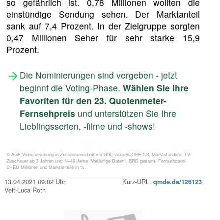
so gefährlich ist. 0,78 Millionen wollten die
einstündige Sendung sehen. Der Marktanteil
sank auf 7,4 Prozent. In der Zielgruppe sorgten
0,47 Millionen Seher für sehr starke 15,9
Prozent.
Die Nominierungen sind vergeben - jetzt
beginnt die Voting-Phase.
Wählen Sie Ihre
Favoriten für den 23. Quotenmeter-
Fernsehpreis
und unterstützen Sie Ihre
Lieblingsserien, -filme und -shows!
© AGF Videoforschung in Zusammenarbeit mit GfK; videoSCOPE 1.3, Marktstandard: TV.
Zuschauer ab 3 Jahren und 14-49 Jahre (Vorläufige Daten), BRD gesamt/ Fernsehpanel
D+EU Millionen und Marktanteile in %.
13.04.2021 09:02 Uhr
Kurz-URL:
qmde.de/126123
Veit-Luca Roth