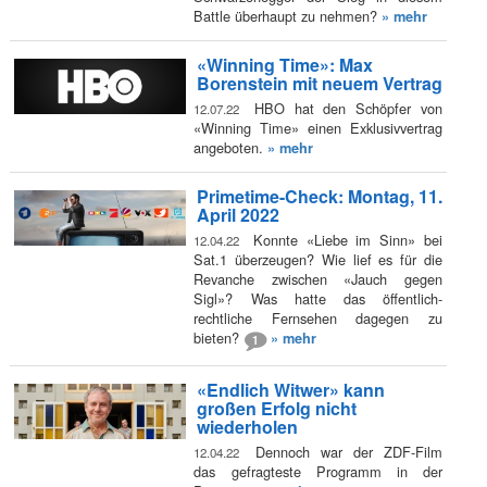
Battle überhaupt zu nehmen?
» mehr
«Winning Time»: Max
Borenstein mit neuem Vertrag
HBO hat den Schöpfer von
12.07.22
«Winning Time» einen Exklusivvertrag
angeboten.
» mehr
Primetime-Check: Montag, 11.
April 2022
Konnte «Liebe im Sinn» bei
12.04.22
Sat.1 überzeugen? Wie lief es für die
Revanche zwischen «Jauch gegen
Sigl»? Was hatte das öffentlich-
rechtliche Fernsehen dagegen zu
bieten?
» mehr
1
«Endlich Witwer» kann
großen Erfolg nicht
wiederholen
Dennoch war der ZDF-Film
12.04.22
das gefragteste Programm in der