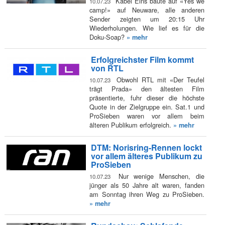
Kabel Eins baute auf «Yes we
10.07.23
camp!» auf Neuware, alle anderen
Sender zeigten um 20:15 Uhr
Wiederholungen. Wie lief es für die
Doku-Soap?
» mehr
Erfolgreichster Film kommt
von RTL
Obwohl RTL mit «Der Teufel
10.07.23
trägt Prada» den ältesten Film
präsentierte, fuhr dieser die höchste
Quote in der Zielgruppe ein. Sat.1 und
ProSieben waren vor allem beim
älteren Publikum erfolgreich.
» mehr
DTM: Norisring-Rennen lockt
vor allem älteres Publikum zu
ProSieben
Nur wenige Menschen, die
10.07.23
jünger als 50 Jahre alt waren, fanden
am Sonntag ihren Weg zu ProSieben.
» mehr