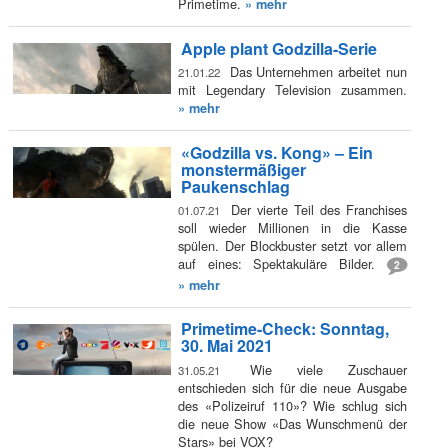
Primetime.
» mehr
Apple plant Godzilla-Serie
Das Unternehmen arbeitet nun
21.01.22
mit Legendary Television zusammen.
» mehr
«Godzilla vs. Kong» – Ein
monstermäßiger
Paukenschlag
Der vierte Teil des Franchises
01.07.21
soll wieder Millionen in die Kasse
spülen. Der Blockbuster setzt vor allem
auf eines: Spektakuläre Bilder.
2
» mehr
Primetime-Check: Sonntag,
30. Mai 2021
Wie viele Zuschauer
31.05.21
entschieden sich für die neue Ausgabe
des «Polizeiruf 110»? Wie schlug sich
die neue Show «Das Wunschmenü der
Stars» bei VOX?