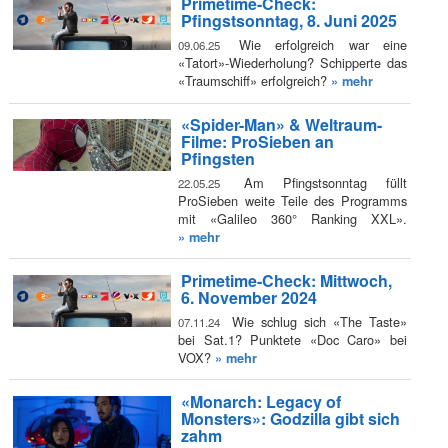
Primetime-Check:
Pfingstsonntag, 8. Juni 2025
Wie erfolgreich war eine
09.06.25
«Tatort»-Wiederholung? Schipperte das
«Traumschiff» erfolgreich?
» mehr
«Spider-Man» & Weltraum-
Filme: ProSieben an
Pfingsten
Am Pfingstsonntag füllt
22.05.25
ProSieben weite Teile des Programms
mit «Galileo 360° Ranking XXL».
» mehr
Primetime-Check: Mittwoch,
6. November 2024
Wie schlug sich «The Taste»
07.11.24
bei Sat.1? Punktete «Doc Caro» bei
VOX?
» mehr
«Monarch: Legacy of
Monsters»: Godzilla gibt sich
zahm