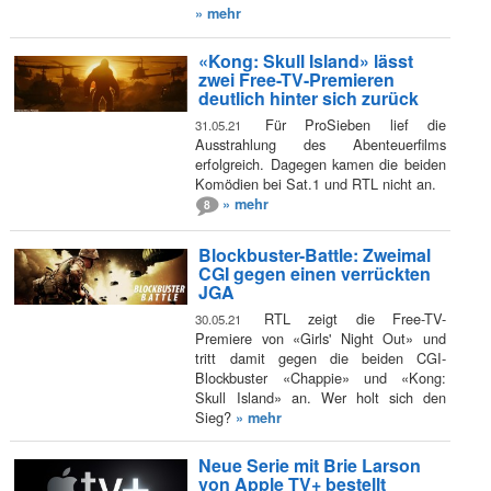
» mehr
«Kong: Skull Island» lässt
zwei Free-TV-Premieren
deutlich hinter sich zurück
Für ProSieben lief die
31.05.21
Ausstrahlung des Abenteuerfilms
erfolgreich. Dagegen kamen die beiden
Komödien bei Sat.1 und RTL nicht an.
» mehr
8
Blockbuster-Battle: Zweimal
CGI gegen einen verrückten
JGA
RTL zeigt die Free-TV-
30.05.21
Premiere von «Girls' Night Out» und
tritt damit gegen die beiden CGI-
Blockbuster «Chappie» und «Kong:
Skull Island» an. Wer holt sich den
Sieg?
» mehr
Neue Serie mit Brie Larson
von Apple TV+ bestellt