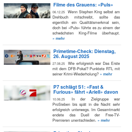
Filme des Grauens: «Puls»
Wenn Stephen King selbst am
06.12.25
Drehbuch mitschreibt, sollte das
eigentlich ein Qualitätsmerkmal sein,
doch bei «Puls» führte es zu einem der
schwächsten King-Filme überhaupt.
» mehr
Primetime-Check: Dienstag,
26. August 2025
Wie erfolgreich war Das Erste
27.08.25
mit dem DFB-Pokal? Punktete RTL mit
seiner Krimi-Wiederholung?
» mehr
P7 schlägt S1: «Fast &
Furious» fährt «Ariell» davon
In der Zielgruppe war
10.06.25
ProSieben bis spät in die Nacht sehr
erfolgreich unterwegs. Im Gesamtmarkt
endete das Duell der Free-TV-
Premieren unentschieden.
» mehr