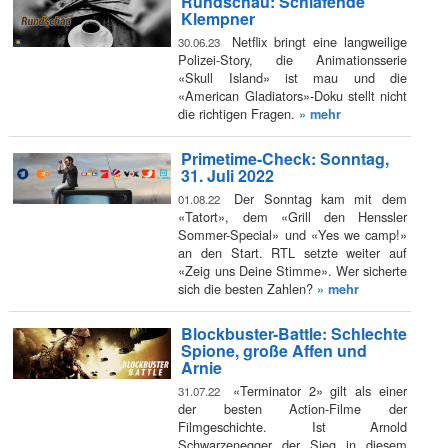
Rundschau: Schlafende
Klempner
Netflix bringt eine langweilige
30.06.23
Polizei-Story, die Animationsserie
«Skull Island» ist mau und die
«American Gladiators»-Doku stellt nicht
die richtigen Fragen.
» mehr
Primetime-Check: Sonntag,
31. Juli 2022
Der Sonntag kam mit dem
01.08.22
«Tatort», dem «Grill den Henssler
Sommer-Special» und «Yes we camp!»
an den Start. RTL setzte weiter auf
«Zeig uns Deine Stimme». Wer sicherte
sich die besten Zahlen?
» mehr
Blockbuster-Battle: Schlechte
Spione, große Affen und
Arnie
«Terminator 2» gilt als einer
31.07.22
der besten Action-Filme der
Filmgeschichte. Ist Arnold
Schwarzenegger der Sieg in diesem