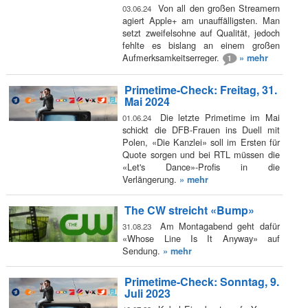
Von all den großen Streamern
03.06.24
agiert Apple+ am unauffälligsten. Man
setzt zweifelsohne auf Qualität, jedoch
fehlte es bislang an einem großen
Aufmerksamkeitserreger.
» mehr
1
Primetime-Check: Freitag, 31.
Mai 2024
Die letzte Primetime im Mai
01.06.24
schickt die DFB-Frauen ins Duell mit
Polen, «Die Kanzlei» soll im Ersten für
Quote sorgen und bei RTL müssen die
«Let's Dance»-Profis in die
Verlängerung.
» mehr
The CW streicht «Bump»
Am Montagabend geht dafür
31.08.23
«Whose Line Is It Anyway» auf
Sendung.
» mehr
Primetime-Check: Sonntag, 9.
Juli 2023