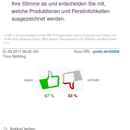
Ihre Stimme ab und entscheiden Sie mit,
welche Produktionen und Persönlichkeiten
ausgezeichnet werden.
© AGF in Zusammenarbeit mit der GfK/TV Scope/media control. Zuschauer ab 3 Jahren und
14-49 Jahre (Vorläufige Daten), BRD gesamt/ Fernsehpanel D+EU Millionen und Marktanteile
in %.
01.05.2017 09:25 Uhr
Kurz-URL:
qmde.de/92809
Timo Nöthling
super
schade
67 %
33 %
Artikel teilen