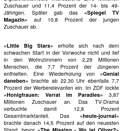
Zuschauer und 11,4 Prozent der 14- bis 49-
Jährigen. Später gab das
«Spiegel TV
Magazin»
auf 10,8 Prozent der jungen
Zuschauer ab.
«Little Big Stars»
erholte sich nach dem
schwachen Start in der Vorwoche nicht und lief
in den Wohnzimmern von 2,29 Millionen
Menschen, die 7,7 Prozent der Jüngeren
enthielten. Eine Wiederholung von
«Genial
daneben»
brachte ab 22.30 Uhr ebenfalls 7,7
Prozent der Werberelevanten ein. Im ZDF lockte
«Honigfrauen: Verrat im Paradies»
3,87
Millionen Zuschauer an. Das TV-Drama
verbuchte damit 12,8 Prozent
Gesamtmarktanteil. Das
«heute-journal»
brachte danach 14,5 Prozent auf den neuesten
Stand, bevor
«The Missing - Wo ist Oliver?»