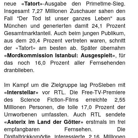
neue
«Tatort»
-Ausgabe den Primetime-Sieg.
Insgesamt 7,27 Millionen Zuschauer sahen den
Fall "Der Tod ist unser ganzes Leben" aus
München und generierten damit 24,1 Prozent
Gesamtmarktanteil. Auch beim jungen Publikum,
aus dem 20,4 Prozent vertreten waren, schnitt
der «Tatort» am besten ab. Später übernahm
«Mordkommission Istanbul: Ausgespielt»
, für
das noch 16,0 Prozent aller Fernsehenden
dranblieben.
Im Kampf um die Zielgruppe lag ProSieben mit
«Interstellar»
vor RTL. Die Free-TV-Premiere
des Science Fiction-Films erreichte 2,55
Millionen Personen, die tolle 17,0 Prozent der
Umworbenen umfassten. Auch RTL sendete
«Asterix im Land der Götter»
erstmals im frei
empfangbaren Fernsehen. Die
Digitaltrickkomödie interessierte 2,16 Millionen