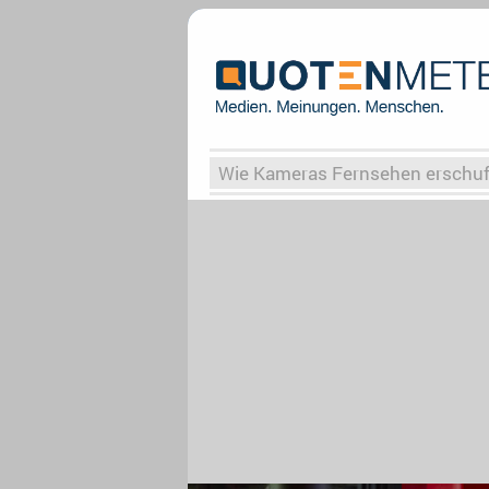
Wie Kameras Fernsehen erschu
Vergessene Serien
Von Weima
Globaler Süden
Das Ende vo
Upfronts25
AktenzeichenXY-
What the Game
Rassismus