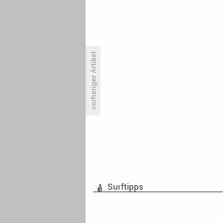
vorheriger Artikel
«Neuromancer»: Callum Turner
ist dabei
Surftipps