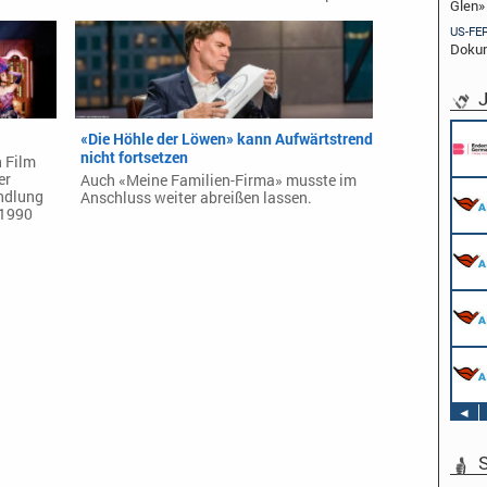
Glen»
US-FE
Dokum
J
«Die Höhle der Löwen» kann Aufwärtstrend
nicht fortsetzen
 Film
er
Auch «Meine Familien-Firma» musste im
andlung
Anschluss weiter abreißen lassen.
 1990
◄
S