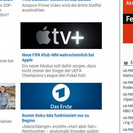
en ZDF-
Amazon Prime Video wird die dritte Staffel
e
ausstrahlen.
drin?
Neue FIFA Klub-WM wahrscheinlich bei
Apple
hren bei
M
Ein neuer Modus soll dafür sorgen, dass
nicht immer der Sieger der UEFA
US-FE
Champions League den Pokal holt.
Wettr
US-FE
Rodeo
US-FE
«Spac
US-FE
HBO M
Bunter Doku-Mix funktioniert nur zu
US-FE
Beginn
 meinen
«Tip 
«Maischberger» erzielte «Hart aber fair»-
US-FE
Reichweiten – eineinhalb Stunden später.