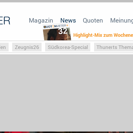
Magazin
News
Quoten
Meinun
32
Highlight-Mix zum Wochen
fen
Zeugnis26
Südkorea-Special
Thunerts Them
r zu Hitler
Die Serientheorie
Faszination Horrorfil
n
Halloweeen
Weihnachts-Special
ZeugUpfronts
Special
Buchclub
Heim-EM
Screenforce25
Po
Buchclub
YouTuber
eSport im TV
Screenforce