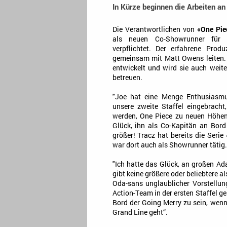
In Kürze beginnen die Arbeiten an 
Die Verantwortlichen von
«One Pie
als neuen Co-Showrunner für d
verpflichtet. Der erfahrene Prod
gemeinsam mit Matt Owens leiten.
entwickelt und wird sie auch weit
betreuen.
"Joe hat eine Menge Enthusiasmu
unsere zweite Staffel eingebracht
werden, One Piece zu neuen Höhen
Glück, ihn als Co-Kapitän an Bor
größer! Tracz hat bereits die Ser
war dort auch als Showrunner tätig.
"Ich hatte das Glück, an großen Ada
gibt keine größere oder beliebtere al
Oda-sans unglaublicher Vorstellun
Action-Team in der ersten Staffel ge
Bord der Going Merry zu sein, wenn 
Grand Line geht“.