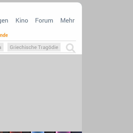
gen
Kino
Forum
Mehr
ende
a
Griechische Tragödie
m
Die Macht der KI
26
nisvergabe
dcast-Reviews
Upfronts21