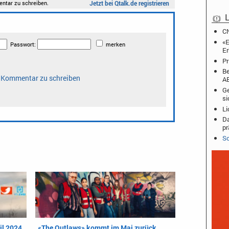
L
CN
«E
Er
Pr
Be
A
Ge
si
Li
Da
pr
Sc
il 2024
«The Outlaws» kommt im Mai zurück