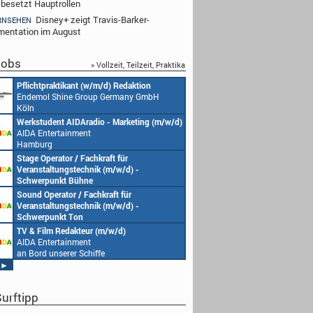
 besetzt Hauptrollen
Disney+ zeigt Travis-Barker-
RNSEHEN
entation im August
obs
» Vollzeit, Teilzeit, Praktika
Pflichtpraktikant (w/m/d) Redaktion
Endemol Shine Group Germany GmbH
Köln
Werkstudent AIDAradio - Marketing (m/w/d)
AIDA Entertainment
Hamburg
Stage Operator / Fachkraft für
Veranstaltungstechnik (m/w/d) -
Schwerpunkt Bühne
AIDA Entertainment
Sound Operator / Fachkraft für
an Bord unserer Schiffe
Veranstaltungstechnik (m/w/d) -
Schwerpunkt Ton
AIDA Entertainment
TV & Film Redakteur (m/w/d)
an Bord unserer Schiffe
AIDA Entertainment
an Bord unserer Schiffe
►
urftipp