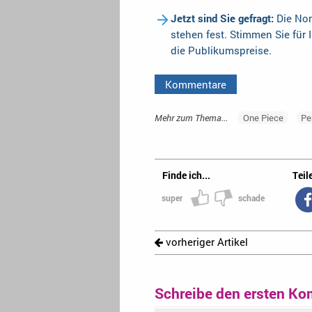
Jetzt sind Sie gefragt:
Die Nom
stehen fest. Stimmen Sie für 
die Publikumspreise.
Kommentare
Mehr zum Thema...
One Piece
Pe
Finde ich...
Teile
super
schade
vorheriger Artikel
Schreibe den ersten Ko