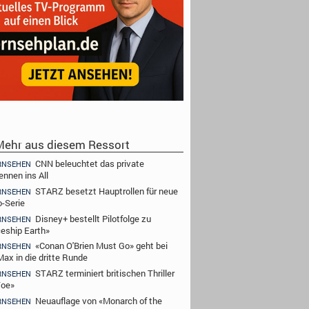
ehr aus diesem Ressort
CNN beleuchtet das private
RNSEHEN
ennen ins All
STARZ besetzt Hauptrollen für neue
RNSEHEN
-Serie
Disney+ bestellt Pilotfolge zu
RNSEHEN
eship Earth»
«Conan O'Brien Must Go» geht bei
RNSEHEN
ax in die dritte Runde
STARZ terminiert britischen Thriller
RNSEHEN
Toe»
Neuauflage von «Monarch of the
RNSEHEN