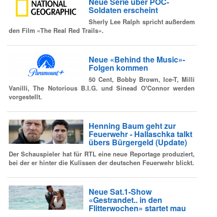
Neue Serie über POC-
Soldaten erscheint
Sherly Lee Ralph spricht außerdem
den Film «The Real Red Trails».
Neue «Behind the Music»-
Folgen kommen
50 Cent, Bobby Brown, Ice-T, Milli
Vanilli, The Notorious B.I.G. und Sinead O'Connor werden
vorgestellt.
Henning Baum geht zur
Feuerwehr - Hallaschka talkt
übers Bürgergeld (Update)
Der Schauspieler hat für RTL eine neue Reportage produziert,
bei der er hinter die Kulissen der deutschen Feuerwehr blickt.
Neue Sat.1-Show
«Gestrandet.. in den
Flitterwochen» startet mau