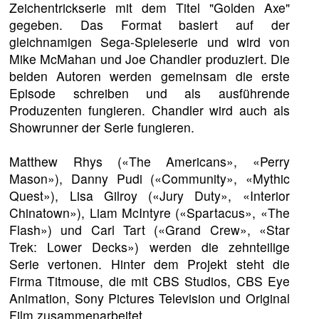
Zeichentrickserie mit dem Titel "Golden Axe"
gegeben. Das Format basiert auf der
gleichnamigen Sega-Spieleserie und wird von
Mike McMahan und Joe Chandler produziert. Die
beiden Autoren werden gemeinsam die erste
Episode schreiben und als ausführende
Produzenten fungieren. Chandler wird auch als
Showrunner der Serie fungieren.
Matthew Rhys («The Americans», «Perry
Mason»), Danny Pudi («Community», «Mythic
Quest»), Lisa Gilroy («Jury Duty», «Interior
Chinatown»), Liam McIntyre («Spartacus», «The
Flash») und Carl Tart («Grand Crew», «Star
Trek: Lower Decks») werden die zehnteilige
Serie vertonen. Hinter dem Projekt steht die
Firma Titmouse, die mit CBS Studios, CBS Eye
Animation, Sony Pictures Television und Original
Film zusammenarbeitet.