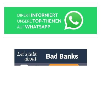
» zur Desktop-Version
Qtalk-Forum