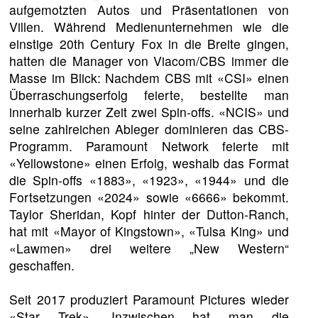
aufgemotzten Autos und Präsentationen von
Villen. Während Medienunternehmen wie die
einstige 20th Century Fox in die Breite gingen,
hatten die Manager von Viacom/CBS immer die
Masse im Blick: Nachdem CBS mit «CSI» einen
Überraschungserfolg feierte, bestellte man
innerhalb kurzer Zeit zwei Spin-offs. «NCIS» und
seine zahlreichen Ableger dominieren das CBS-
Programm. Paramount Network feierte mit
«Yellowstone» einen Erfolg, weshalb das Format
die Spin-offs «1883», «1923», «1944» und die
Fortsetzungen «2024» sowie «6666» bekommt.
Taylor Sheridan, Kopf hinter der Dutton-Ranch,
hat mit «Mayor of Kingstown», «Tulsa King» und
«Lawmen» drei weitere „New Western“
geschaffen.
Seit 2017 produziert Paramount Pictures wieder
«Star Trek». Inzwischen hat man die