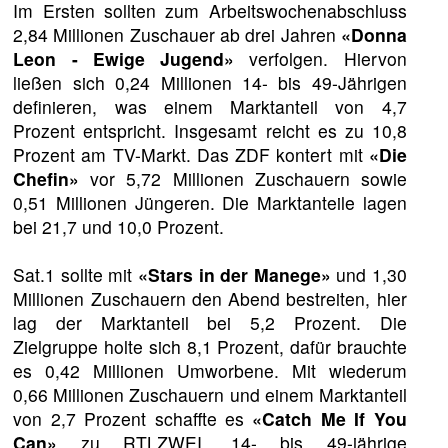
Im Ersten sollten zum Arbeitswochenabschluss
2,84 Millionen Zuschauer ab drei Jahren
«Donna
Leon - Ewige Jugend»
verfolgen. Hiervon
ließen sich 0,24 Millionen 14- bis 49-Jährigen
definieren, was einem Marktanteil von 4,7
Prozent entspricht. Insgesamt reicht es zu 10,8
Prozent am TV-Markt. Das ZDF kontert mit
«Die
Chefin»
vor 5,72 Millionen Zuschauern sowie
0,51 Millionen Jüngeren. Die Marktanteile lagen
bei 21,7 und 10,0 Prozent.
Sat.1 sollte mit
«Stars in der Manege»
und 1,30
Millionen Zuschauern den Abend bestreiten, hier
lag der Marktanteil bei 5,2 Prozent. Die
Zielgruppe holte sich 8,1 Prozent, dafür brauchte
es 0,42 Millionen Umworbene. Mit wiederum
0,66 Millionen Zuschauern und einem Marktanteil
von 2,7 Prozent schaffte es
«Catch Me If You
Can»
zu RTLZWEI. 14- bis 49-jährige