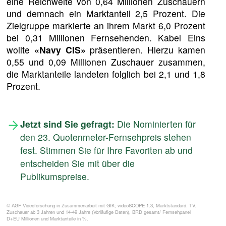
eine Reichweite von 0,64 Millionen Zuschauern
und demnach ein Marktanteil 2,5 Prozent. Die
Zielgruppe markierte an ihrem Markt 6,0 Prozent
bei 0,31 Millionen Fernsehenden. Kabel Eins
wollte
«Navy CIS»
präsentieren. Hierzu kamen
0,55 und 0,09 Millionen Zuschauer zusammen,
die Marktanteile landeten folglich bei 2,1 und 1,8
Prozent.
Jetzt sind Sie gefragt:
Die Nominierten für
den 23. Quotenmeter-Fernsehpreis stehen
fest. Stimmen Sie für Ihre Favoriten ab und
entscheiden Sie mit über die
Publikumspreise.
© AGF Videoforschung in Zusammenarbeit mit GfK; videoSCOPE 1.3, Marktstandard: TV.
Zuschauer ab 3 Jahren und 14-49 Jahre (Vorläufige Daten), BRD gesamt/ Fernsehpanel
D+EU Millionen und Marktanteile in %.