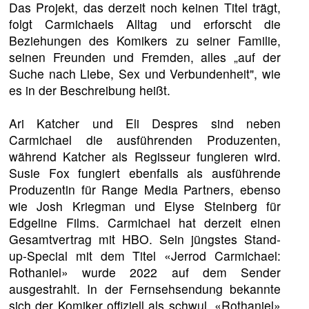
Das Projekt, das derzeit noch keinen Titel trägt,
folgt Carmichaels Alltag und erforscht die
Beziehungen des Komikers zu seiner Familie,
seinen Freunden und Fremden, alles „auf der
Suche nach Liebe, Sex und Verbundenheit", wie
es in der Beschreibung heißt.
Ari Katcher und Eli Despres sind neben
Carmichael die ausführenden Produzenten,
während Katcher als Regisseur fungieren wird.
Susie Fox fungiert ebenfalls als ausführende
Produzentin für Range Media Partners, ebenso
wie Josh Kriegman und Elyse Steinberg für
Edgeline Films. Carmichael hat derzeit einen
Gesamtvertrag mit HBO. Sein jüngstes Stand-
up-Special mit dem Titel «Jerrod Carmichael:
Rothaniel» wurde 2022 auf dem Sender
ausgestrahlt. In der Fernsehsendung bekannte
sich der Komiker offiziell als schwul. «Rothaniel»