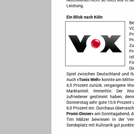
Reichweiten nicht so hoch wie in de
Leistung.
Ein Blick nach Köln
Be
VO
Pr
Pr
Zu
Pr
is
Fi
Di
Spiel zwischen Deutschland und It
Auch
«Tonis Welt»
konnte am Mittwoc
4,5 Prozent zurück, vergangene Woch
Marktanteil. Immerhin: Der Wo
zufriedener gestimmt haben, de
Donnerstag sehr gute 10,9 Prozent
6,0 Prozent ein. Durchaus überrasch
Promi-Dinner»
am Sonntagabend, das
Tim Mälzer bewiesen in der Ver
Sendeplatz mit Kulinarik gut punkte