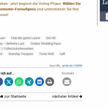
ben - jetzt beginnt die Voting-Phase.
Wählen Sie
otenmeter-Fernsehpreis
und unterstützen Sie Ihre
shows!
auen
Club der guten Laune
Die Hit
ey – Befreite Lust
Guidos Wedding Race
t.1 Frühstücksfernsehen
rt
Starship Troopers
Tonis Welt
taff
Kurz-URL:
qmde.de/134999
 ich auf...
Kontakt
zur Startseite
nächster Artikel