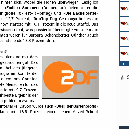
hinter sich, wobei die Höhen überwiegen. Lediglich
nd
«Endlich Sommer»
(Donnerstag) fielen unter die
er große IQ-Test»
(Montag) und
«Die Bachelorette»
nd 12,7 Prozent, für
«Top Dog Germany»
lief es am
how startete mit 16,1 Prozent in die neue Staffel. Das
wissen nicht, was passiert»
überzeugte vor allem am
ntag waren für Barbara Schöneberger, Günther Jauch
enstellende 13,3 Prozent drin.
hen?
am Dienstag mit dem
sgesprochen gut. Das
◄
ent bei den jüngeren
rogramm konnte der
S
r allem am Sonntag
iele Menschen für das
olte mit 9,7 Prozent
eitbeste Ergebnis der
samtpublikum war man
ozent-Marke. Davon wurde auch
«Duell der Gartenprofis»
ikum mit 13,5 Prozent einen neuen Allzeit-Rekord