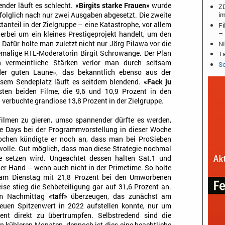
ender läuft es schlecht.
«Birgits starke Frauen»
wurde
ZD
im
folglich nach nur zwei Ausgaben abgesetzt. Die zweite
tanteil in der Zielgruppe – eine Katastrophe, vor allem
Fi
– 
erbei um ein kleines Prestigeprojekt handelt, um den
NB
. Dafür holte man zuletzt nicht nur Jörg Pilawa vor die
malige RTL-Moderatorin Birgit Schrowange. Der Plan
Ta
 vermeintliche Stärken verlor man durch seltsam
Sc
er guten Laune», das bekanntlich ebenso aus der
esem Sendeplatz läuft es seitdem blendend.
«Fack ju
ten beiden Filme, die 9,6 und 10,9 Prozent in den
verbuchte grandiose 13,8 Prozent in der Zielgruppe.
ilmen zu gieren, umso spannender dürfte es werden,
 Days bei der Programmvorstellung in dieser Woche
ochen kündigte er noch an, dass man bei ProSieben
 wolle. Gut möglich, dass man diese Strategie nochmal
e setzen wird. Ungeachtet dessen halten Sat.1 und
er Hand – wenn auch nicht in der Primetime. So holte
m Dienstag mit 21,8 Prozent bei den Umworbenen
ise stieg die Sehbeteiligung gar auf 31,6 Prozent an.
am Nachmittag
«taff»
überzeugen, das zunächst am
euen Spitzenwert in 2022 aufstellen konnte, nur um
ent direkt zu übertrumpfen. Selbstredend sind die