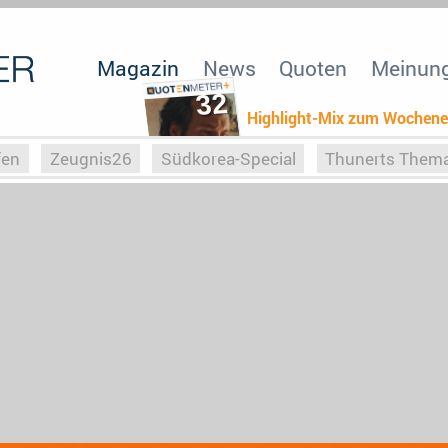
Magazin
News
Quoten
Meinun
32
Highlight-Mix zum Wochen
fen
Zeugnis26
Südkorea-Special
Thunerts Them
r zu Hitler
Die Serientheorie
Faszination Horrorfil
n
Halloweeen
Weihnachts-Special
ZeugUpfronts
Special
Buchclub
Heim-EM
Screenforce25
Po
Buchclub
YouTuber
eSport im TV
Screenforce