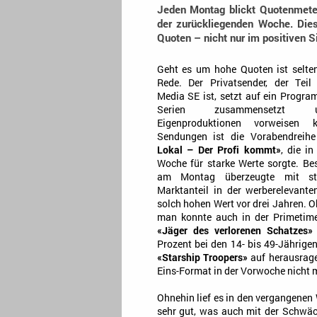
Jeden Montag blickt Quotenmeter
der zurückliegenden Woche. Die
Quoten – nicht nur im positiven S
Geht es um hohe Quoten ist selte
Rede. Der Privatsender, der Teil
Media SE ist, setzt auf ein Progra
Serien zusammensetzt u
Eigenproduktionen vorweisen 
Sendungen ist die Vorabendreih
Lokal – Der Profi kommt»
, die i
Woche für starke Werte sorgte. B
am Montag überzeugte mit st
Marktanteil in der werberelevante
solch hohen Wert vor drei Jahren. O
man konnte auch in der Primetime
«Jäger des verlorenen Schatzes»
Prozent bei den 14- bis 49-Jährigen
«Starship Troopers»
auf herausrage
Eins-Format in der Vorwoche nicht m
Ohnehin lief es in den vergangene
sehr gut, was auch mit der Schwäc