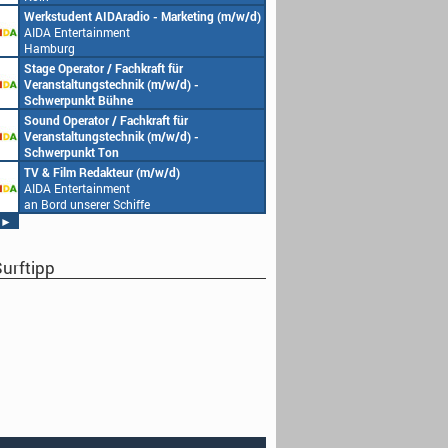
Werkstudent AIDAradio - Marketing (m/w/d)
AIDA Entertainment
Hamburg
Stage Operator / Fachkraft für
Veranstaltungstechnik (m/w/d) -
Schwerpunkt Bühne
AIDA Entertainment
Sound Operator / Fachkraft für
an Bord unserer Schiffe
Veranstaltungstechnik (m/w/d) -
Schwerpunkt Ton
AIDA Entertainment
TV & Film Redakteur (m/w/d)
an Bord unserer Schiffe
AIDA Entertainment
an Bord unserer Schiffe
►
urftipp