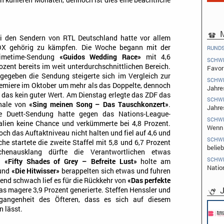
n kühleren Monaten, dennoch ist dies eine beachtliche
M
i den Sendern von RTL Deutschland hatte vor allem
X gehörig zu kämpfen. Die Woche begann mit der
RUND
imetime-Sendung
«Guidos Wedding Race»
mit 4,6
SCHW
ozent bereits im weit unterdurchschnittlichen Bereich.
Favori
gegeben die Sendung steigerte sich im Vergleich zur
SCHW
emiere im Oktober um mehr als das Doppelte, dennoch
Jahre
t das kein guter Wert. Am Dienstag erlegte das ZDF das
SCHW
nale von
«Sing meinen Song – Das Tauschkonzert»
.
Jahre
e Duett-Sendung hatte gegen das Nations-League-
SCHW
alien keine Chance und verkümmerte bei 4,8 Prozent.
Wenn 
h das Auftaktniveau nicht halten und fiel auf 4,6 und
SCHW
e startete die zweite Staffel mit 5,8 und 6,7 Prozent
belieb
chenausklang dürfte die Verantwortlichen etwas
SCHW
nn
«Fifty Shades of Grey – Befreite Lust»
holte am
Natio
 und
«Die Hitwisser»
berappelten sich etwas und fuhren
end schwach lief es für die Rückkehr von
«Das perfekte
J
 magere 3,9 Prozent generierte. Steffen Henssler und
gangenheit des Öfteren, dass es sich auf diesem
n lässt.