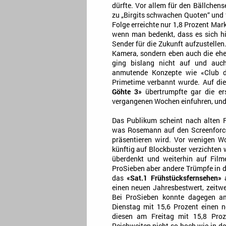
dürfte. Vor allem für den Bällchens
zu „Birgits schwachen Quoten“ und 
Folge erreichte nur 1,8 Prozent Mark
wenn man bedenkt, dass es sich hi
Sender für die Zukunft aufzustellen
Kamera, sondern eben auch die ehe
ging bislang nicht auf und auch
anmutende Konzepte wie «Club d
Primetime verbannt wurde. Auf di
Göhte 3»
übertrumpfte gar die ers
vergangenen Wochen einfuhren, und 
Das Publikum scheint nach alten F
was Rosemann auf den Screenforce
präsentieren wird. Vor wenigen W
künftig auf Blockbuster verzichten
überdenkt und weiterhin auf Film
ProSieben aber andere Trümpfe in d
das
«Sat.1 Frühstücksfernsehen»
a
einen neuen Jahresbestwert, zeitwe
Bei ProSieben konnte dagegen 
Dienstag mit 15,6 Prozent einen n
diesen am Freitag mit 15,8 Proz