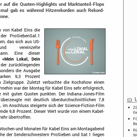
 auf die Quoten-Highlights und Marktanteil-Flops
smal gab es während Hitzerekorden auch Rekord-
inne.
n von Kabel Eins die
 der ProSiebenSat.1
mm, das sich aus US-
nd vereinzelte
kann. Eine dieser
e
«Mein Lokal, Dein
n der zurückliegenden
esonders die Ausgabe
arken 9,3 Prozent
n Zielgruppe. Zuletzt verbuchte die Kochshow einen
hnehin war der Montag für Kabel Eins sehr erfolgreich,
 mit guten Quoten punkten. Der Indiana-Jones-Film
L
überzeugte mit deutlich überdurchschnittlichen 7,8
, im Anschluss steigerte sich der Science-Fiction-Film
ZD
nde 9,8 Prozent. Dieser Wert wurde von einem Kabel-
Ge
ehr übertroffen.
FO
Be
n Wochen und Monaten für Kabel Eins am Montagabend
Rü
he der Senderschwestern ProSieben und Sat.1 liegen
W