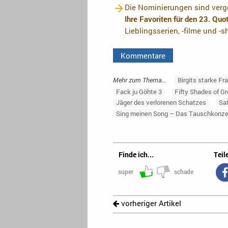
Die Nominierungen sind verge
Ihre Favoriten für den 23. Qu
Lieblingsserien, -filme und -
Kommentare
Mehr zum Thema...
Birgits starke Fr
Fack ju Göhte 3
Fifty Shades of Gr
Jäger des verlorenen Schatzes
Sa
Sing meinen Song – Das Tauschkonze
Finde ich...
Teile
super
schade
vorheriger Artikel