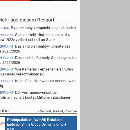
ehr aus diesem Ressort
Ryan Murphy verspricht Jugendsünden
SCHAU
Spanien liebt Historienserien: «La
ERPUNKT
ta 1922» verliert schnell an Glanz
Das sind die Reality-Formate des
ERPUNKT
s 2025/2026
Das sind die Comedy-Sendungen des
ERPUNKT
s 2025/2026
Wie Kameras Fernsehen erschufen:
ERPUNKT
Kameras verschwinden (9)
Kabel Eins: Wer wahllos sendet, wird
ERPUNKT
ig
Der Vertrauensverlust der
ERPUNKT
nalmannschaft kostet Millionen Zuschauer
obs
» Vollzeit, Teilzeit, Praktika
Pflichtpraktikant (w/m/d) Redaktion
Endemol Shine Group Germany GmbH
Köln