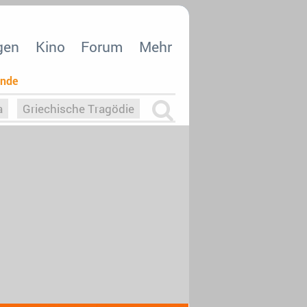
gen
Kino
Forum
Mehr
ende
a
Griechische Tragödie
m
Die Macht der KI
26
nisvergabe
dcast-Reviews
Upfronts21