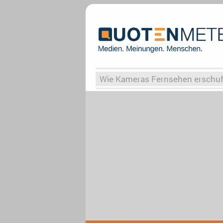
Wie Kameras Fernsehen erschu
Vergessene Serien
Von Weima
Globaler Süden
Das Ende vo
Upfronts25
AktenzeichenXY-
What the Game
Rassismus