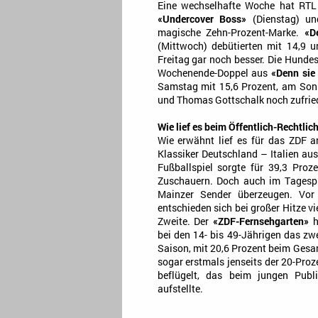
Eine wechselhafte Woche hat RTL 
«Undercover Boss»
(Dienstag) u
magische Zehn-Prozent-Marke.
«D
(Mittwoch) debütierten mit 14,9 u
Freitag gar noch besser. Die Hundes
Wochenende-Doppel aus
«Denn sie 
Samstag mit 15,6 Prozent, am Son
und Thomas Gottschalk noch zufried
Wie lief es beim Öffentlich-Rechtlic
Wie erwähnt lief es für das ZDF 
Klassiker Deutschland – Italien au
Fußballspiel sorgte für 39,3 Proz
Zuschauern. Doch auch im Tagesp
Mainzer Sender überzeugen. Vo
entschieden sich bei großer Hitze v
Zweite. Der
«ZDF-Fernsehgarten»
h
bei den 14- bis 49-Jährigen das zw
Saison, mit 20,6 Prozent beim Ge
sogar erstmals jenseits der 20-Pr
beflügelt, das beim jungen Publ
aufstellte.