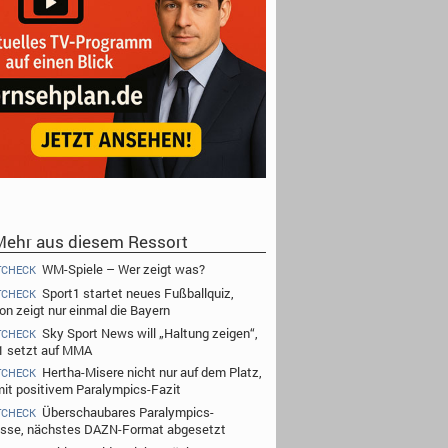
ehr aus diesem Ressort
WM-Spiele – Wer zeigt was?
TCHECK
Sport1 startet neues Fußballquiz,
TCHECK
n zeigt nur einmal die Bayern
Sky Sport News will „Haltung zeigen“,
TCHECK
1 setzt auf MMA
Hertha-Misere nicht nur auf dem Platz,
TCHECK
it positivem Paralympics-Fazit
Überschaubares Paralympics-
TCHECK
esse, nächstes DAZN-Format abgesetzt