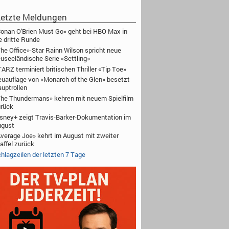
etzte Meldungen
onan O'Brien Must Go» geht bei HBO Max in
e dritte Runde
he Office»-Star Rainn Wilson spricht neue
useeländische Serie «Settling»
ARZ terminiert britischen Thriller «Tip Toe»
uauflage von «Monarch of the Glen» besetzt
uptrollen
he Thundermans» kehren mit neuem Spielfilm
rück
sney+ zeigt Travis-Barker-Dokumentation im
ugust
verage Joe» kehrt im August mit zweiter
affel zurück
hlagzeilen der letzten 7 Tage