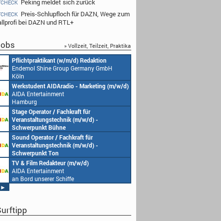
Peking meldet sich zurück
TCHECK
Preis-Schlupfloch für DAZN, Wege zum
TCHECK
llprofi bei DAZN und RTL+
obs
» Vollzeit, Teilzeit, Praktika
Redakteur (w/m/d) oder Jungredakteur
Produktionsassistenz 
(w/m/d)
Endemol Shine Group
Endemol Shine Group Germany GmbH
Köln
Köln
Senior Video Producer/ 1st TV Operator
1. Aufnahmeleitung (m
(m/w/d)
Endemol Shine Group
AIDA Entertainment
Köln
an Bord unserer Schiffe
Studentische Aushilfe (w/m/d) – YouTube
Requisiteur (m/w/d)
Endemol Shine Group Germany GmbH
Home Shopping Euro
Köln
München
Redaktionsleitung (w/m/d)
DoP – Director of Pho
Endemol Shine Group Germany GmbH
Production (m/w/d)
Köln
Home Shopping Euro
München
Producer (w/m/d)
Redaktionsassistenz (
Endemol Shine Group Germany GmbH
Endemol Shine Group
Köln
Köln
►
urftipp