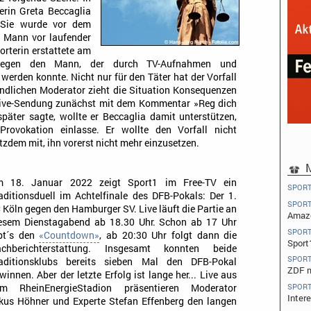
erin Greta Beccaglia
. Sie wurde vor dem
n Mann vor laufender
rterin erstattete am
gegen den Mann, der durch TV-Aufnahmen und
erden konnte. Nicht nur für den Täter hat der Vorfall
indlichen Moderator zieht die Situation Konsequenzen
r Live-Sendung zunächst mit dem Kommentar »Reg dich
später sagte, wollte er Beccaglia damit unterstützen,
Provokation einlasse. Er wollte den Vorfall nicht
otzdem mit, ihn vorerst nicht mehr einzusetzen.
M
 18. Januar 2022 zeigt Sport1 im Free-TV ein
SPOR
aditionsduell im Achtelfinale des DFB-Pokals: Der 1.
SPOR
 Köln gegen den Hamburger SV. Live läuft die Partie an
Amazo
esem Dienstagabend ab 18.30 Uhr. Schon ab 17 Uhr
SPOR
bt´s den
«Countdown»
, ab 20:30 Uhr folgt dann die
Sport
chberichterstattung. Insgesamt konnten beide
SPOR
aditionsklubs bereits sieben Mal den DFB-Pokal
ZDF m
winnen. Aber der letzte Erfolg ist lange her... Live aus
SPOR
m RheinEnergieStadion präsentieren Moderator
Inter
us Höhner und Experte Stefan Effenberg den langen