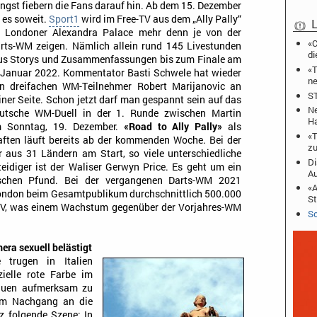
ngst fiebern die Fans darauf hin. Ab dem 15. Dezember
t es soweit.
Sport1
wird im Free-TV aus dem „Ally Pally“
L
 Londoner Alexandra Palace mehr denn je von der
«C
rts-WM zeigen. Nämlich allein rund 145 Livestunden
di
us Storys und Zusammenfassungen bis zum Finale am
«T
 Januar 2022. Kommentator Basti Schwele hat wieder
ne
n dreifachen WM-Teilnehmer Robert Marijanovic an
ST
iner Seite. Schon jetzt darf man gespannt sein auf das
Ne
utsche WM-Duell in der 1. Runde zwischen Martin
Ha
m Sonntag, 19. Dezember.
«Road to Ally Pally»
als
«T
ften läuft bereits ab der kommenden Woche. Bei der
zu
aus 31 Ländern am Start, so viele unterschiedliche
Di
teidiger ist der Waliser Gerwyn Price. Es geht um ein
A
tischen Pfund. Bei der vergangenen Darts-WM 2021
«A
London beim Gesamtpublikum durchschnittlich 500.000
St
-TV, was einem Wachstum gegenüber der Vorjahres-WM
Sc
era sexuell belästigt
trugen in Italien
izielle rote Farbe im
auen aufmerksam zu
im Nachgang an die
z folgende Szene: In