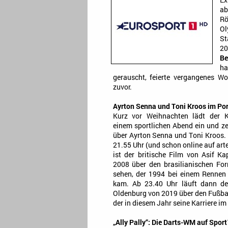
Ex
ab
Rö
Ol
St
20
Be
ha
gerauscht, feierte vergangenes W
zuvor.
Ayrton Senna und Toni Kroos im Port
Kurz vor Weihnachten lädt der 
einem sportlichen Abend ein und z
über Ayrton Senna und Toni Kroos
21.55 Uhr (und schon online auf art
ist der britische Film von Asif 
2008 über den brasilianischen Fo
sehen, der 1994 bei einem Rennen
kam. Ab 23.40 Uhr läuft dann de
Oldenburg von 2019 über den Fußbal
der in diesem Jahr seine Karriere im
„Ally Pally“: Die Darts-WM auf Sport