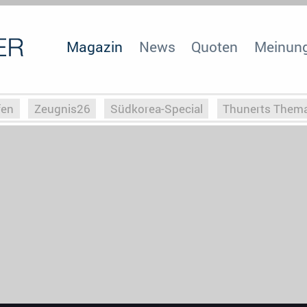
Magazin
News
Quoten
Meinun
fen
Zeugnis26
Südkorea-Special
Thunerts Them
r zu Hitler
Die Serientheorie
Faszination Horrorfil
n
Halloweeen
Weihnachts-Special
ZeugUpfronts
Special
Buchclub
Heim-EM
Screenforce25
Po
Buchclub
YouTuber
eSport im TV
Screenforce