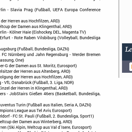
rlin - Slavia Prag (Fußball, UEFA Europa Conference
m der Herren aus Hochfilzen, ARD)
Weltcup der Damen aus Klingenthal, ARD)
erlin - Kölner Haie (Eishockey, DEL, Magenta TV)
Erfurt - Rote Raben Vilsbiburg (Volleyball, Bundesliga
C Augsburg (Fußball, Bundesliga, DAZN)
- 1. FC Nürnberg und Jahn Regensburg - Werder Bremen
fassung, One)
per-G der Damen aus St. Moritz, Eurosport)
lsitzer der Herren aus Altenberg, ARD)
folgung der Herren aus Hochfilzen, ARD)
- VfL Osnabrück (Fußball, 3. Liga, NDR)
inzel der Herren in Klingenthal, ARD)
rs - JobStairs Gießen 46ers (Basketball, Bundesliga,
uventus Turin (Fußball aus Italien, Seria A, DAZN)
mpions League aus Tel Aviv, Eurosport)
dorf - FC St. Pauli (Fußball, 2. Bundesliga, Sport1)
Weltcup der Damen aus Winterberg, ARD)
ren (Ski Alpin, Weltcup aus Val d´Isere, Eurosport)