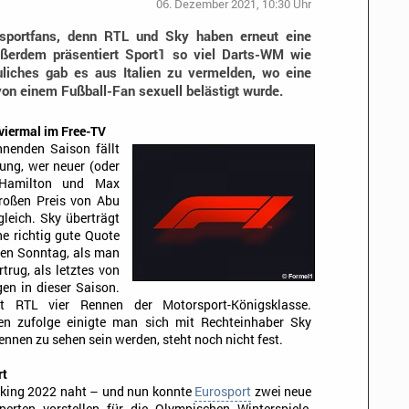
06. Dezember 2021, 10:30 Uhr
rsportfans, denn RTL und Sky haben erneut eine
ußerdem präsentiert Sport1 so viel Darts-WM wie
uliches gab es aus Italien zu vermelden, wo eine
von einem Fußball-Fan sexuell belästigt wurde.
iermal im Free-TV
nnenden Saison fällt
ng, wer neuer (oder
s Hamilton und Max
Großen Preis von Abu
leich. Sky überträgt
ne richtig gute Quote
en Sonntag, als man
rug, als letztes von
en in dieser Saison.
RTL vier Rennen der Motorsport-Königsklasse.
en zufolge einigte man sich mit Rechteinhaber Sky
ennen zu sehen sein werden, steht noch nicht fest.
rt
king 2022 naht – und nun konnte
Eurosport
zwei neue