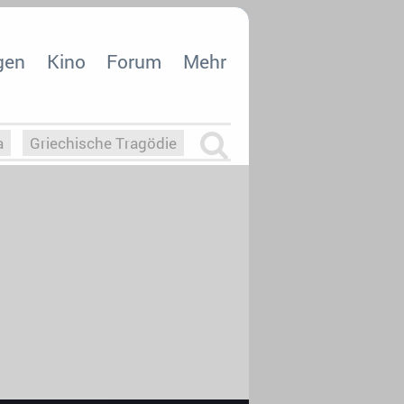
gen
Kino
Forum
Mehr
a
Griechische Tragödie
m
Die Macht der KI
26
nisvergabe
dcast-Reviews
Upfronts21