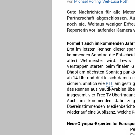
von
Michael Horling
,
Veit-Luca Roth
Gute Nachrichten für alle Moto
Partnerschaft abgeschlossen. A
noch nie. Weitaus weniger Erfre
Reporterin vor laufender Kamera 
Formel 1 auch im kommenden Jahr v
Erst im letzten Rennen dieser spa
kommenden Sonntag die Entscheidu
alter) Weltmeister wird. Lewi
Verstappen starten beim finalen 
Dhabi am nächsten Sonntag punktg
ab 14 Uhr und dürfte sich damit ei
sichern, ähnlich wie
RTL
am gestrig
das Rennen aus Saudi-Arabien übert
insgesamt vier Free-TV-Übertragung
Auch im kommenden Jahr zeigt 
Übereinstimmenden Medienbericht
wieder auf eine Sublizenz. Welche R
Neue Olympia-Experten für Eurospo
Pe