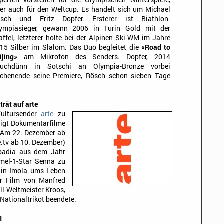
perten vorstellen für die Olympischen Winterspiele,
er auch für den Weltcup. Es handelt sich um Michael
sch und Fritz Dopfer. Ersterer ist Biathlon-
ympiasieger, gewann 2006 in Turin Gold mit der
affel, letzterer holte bei der Alpinen Ski-WM im Jahre
15 Silber im Slalom. Das Duo begleitet die
«Road to
ijing»
am Mikrofon des Senders. Dopfer, 2014
uchdünn in Sotschi an Olympia-Bronze vorbei
ochenende seine Premiere, Rösch schon sieben Tage
rät auf arte
Kultursender
arte
zu
eigt Dokumentarfilme
. Am 22. Dezember ab
e.tv ab 10. Dezember)
Kapadia aus dem Jahr
rmel-1-Star Senna zu
 in Imola ums Leben
r Film von Manfred
l-Weltmeister Kroos,
 Nationaltrikot beendete.
1