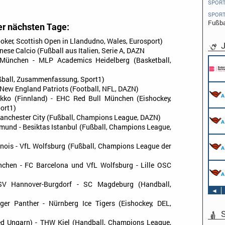
SPOR
SPOR
Fußba
r nächsten Tage:
oker, Scottish Open in Llandudno, Wales, Eurosport)
J
nese Calcio (Fußball aus Italien, Serie A, DAZN
München - MLP Academics Heidelberg (Basketball,
Pflichtpraktikant (w/m/d) Redaktion
Endemol Shine Group Germany GmbH
Köln
Fußball, Zusammenfassung, Sport1)
Werkstudent AIDAradio - Marketing (m/w/d)
 - New England Patriots (Football, NFL, DAZN)
AIDA Entertainment
kko (Finnland) - EHC Red Bull München (Eishockey,
Hamburg
ort1)
Stage Operator / Fachkraft für
 Manchester City (Fußball, Champions League, DAZN)
Veranstaltungstechnik (m/w/d) -
tmund - Besiktas Istanbul (Fußball, Champions League,
Schwerpunkt Bühne
AIDA Entertainment
Sound Operator / Fachkraft für
énois - VfL Wolfsburg (Fußball, Champions League der
an Bord unserer Schiffe
Veranstaltungstechnik (m/w/d) -
Schwerpunkt Ton
AIDA Entertainment
nchen - FC Barcelona und VfL Wolfsburg - Lille OSC
TV & Film Redakteur (m/w/d)
an Bord unserer Schiffe
AIDA Entertainment
)
an Bord unserer Schiffe
TSV Hannover-Burgdorf - SC Magdeburg (Handball,
◄
ger Panther - Nürnberg Ice Tigers (Eishockey, DEL,
S
ed Ungarn) - THW Kiel (Handball, Champions League,