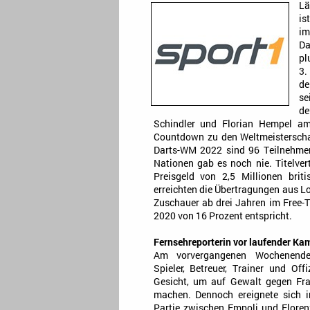
Lä
is
im
Da
pl
3.
de
se
de
Schindler und Florian Hempel a
Countdown zu den Weltmeisterscha
Darts-WM 2022 sind 96 Teilnehmer 
Nationen gab es noch nie. Titelver
Preisgeld von 2,5 Millionen bri
erreichten die Übertragungen aus 
Zuschauer ab drei Jahren im Free
2020 von 16 Prozent entspricht.
Fernsehreporterin vor laufender Kam
Am vorvergangenen Wochenende 
Spieler, Betreuer, Trainer und Off
Gesicht, um auf Gewalt gegen Fr
machen. Dennoch ereignete sich 
Partie zwischen Empoli und Floren