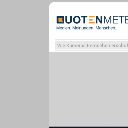
Wie Kameras Fernsehen erschu
Vergessene Serien
Von Weima
Globaler Süden
Das Ende vo
Upfronts25
AktenzeichenXY-
What the Game
Rassismus