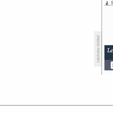
S
nächster Artikel
NBC setzt «Night Court» ab