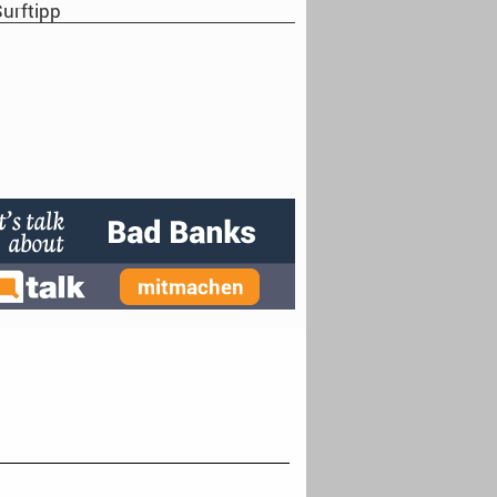
urftipp