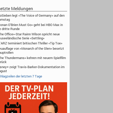
etzte Meldungen
oSieben legt «The Voice of Germany» auf den
amstag
onan O'Brien Must Go» geht bei HBO Max in
e dritte Runde
he Office»-Star Rainn Wilson spricht neue
useeländische Serie «Settling»
ARZ terminiert britischen Thriller «Tip Toe»
uauflage von «Monarch of the Glen» besetzt
uptrollen
he Thundermans» kehren mit neuem Spielfilm
rück
sney+ zeigt Travis-Barker-Dokumentation im
ugust
hlagzeilen der letzten 7 Tage