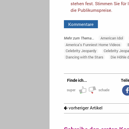
stehen fest. Stimmen Sie für 
die Publikumspreise.
Kommentare
Mehr zum Thema...
American Idol
America’s Funniest Home Videos
Celebrity Jeopardy
Celebrity Jeopa
Dancing with the Stars
Die Höhle 
Finde ich...
Teile
super
schade
vorheriger Artikel