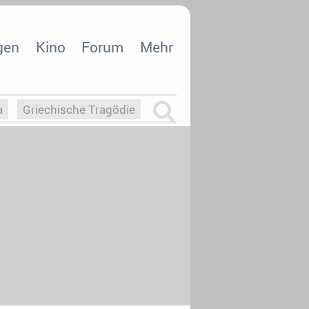
gen
Kino
Forum
Mehr
a
Griechische Tragödie
m
Die Macht der KI
26
nisvergabe
dcast-Reviews
Upfronts21