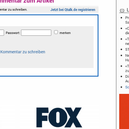
mmentar zum Artikel
L
Pr
S
«C
di
«T
ne
ST
Ne
Ha
«T
zu
Di
A
Sc