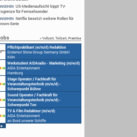
US-Medienaufsicht kippt TV-
RNSEHEN
zsgrenze für Fernsehsender
Netflix besetzt weitere Rollen für
RNSEHEN
rown-Serie
obs
» Vollzeit, Teilzeit, Praktika
Pflichtpraktikant (w/m/d) Redaktion
Endemol Shine Group Germany GmbH
Köln
Werkstudent AIDAradio - Marketing (m/w/d)
AIDA Entertainment
Hamburg
Stage Operator / Fachkraft für
Veranstaltungstechnik (m/w/d) -
Schwerpunkt Bühne
AIDA Entertainment
Sound Operator / Fachkraft für
an Bord unserer Schiffe
Veranstaltungstechnik (m/w/d) -
Schwerpunkt Ton
AIDA Entertainment
TV & Film Redakteur (m/w/d)
an Bord unserer Schiffe
AIDA Entertainment
an Bord unserer Schiffe
►