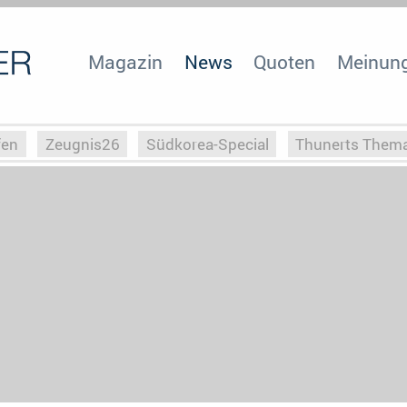
Magazin
News
Quoten
Meinun
fen
Zeugnis26
Südkorea-Special
Thunerts Them
r zu Hitler
Die Serientheorie
Faszination Horrorfil
n
Halloweeen
Weihnachts-Special
ZeugUpfronts
Special
Buchclub
Heim-EM
Screenforce25
Po
Buchclub
YouTuber
eSport im TV
Screenforce