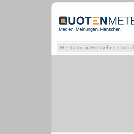
Wie Kameras Fernsehen erschu
Vergessene Serien
Von Weima
Globaler Süden
Das Ende vo
Upfronts25
AktenzeichenXY-
What the Game
Rassismus