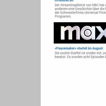
Offensive an
Der Streamingdienst von NBC hat 
anderem eine Geschichte über die 
der Schwesterfirma Universal Pict
Programm.
«Peacemaker» startet im August
Die zweite Staffel ist wieder mit 
besetzt. Es wurden acht Episoden b