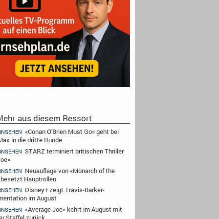
ehr aus diesem Ressort
«Conan O'Brien Must Go» geht bei
RNSEHEN
ax in die dritte Runde
STARZ terminiert britischen Thriller
RNSEHEN
Toe»
Neuauflage von «Monarch of the
RNSEHEN
 besetzt Hauptrollen
Disney+ zeigt Travis-Barker-
RNSEHEN
entation im August
«Average Joe» kehrt im August mit
RNSEHEN
er Staffel zurück