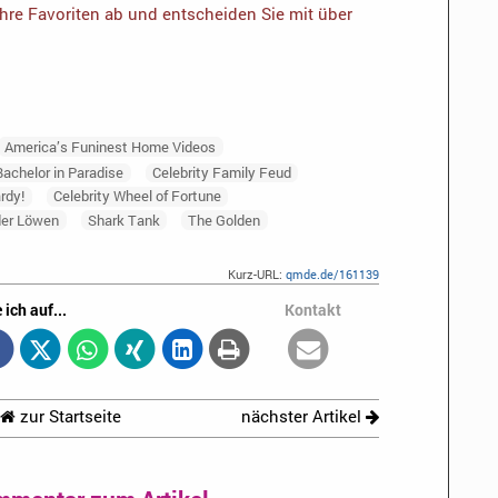
Ihre Favoriten ab und entscheiden Sie mit über
America’s Funinest Home Videos
Bachelor in Paradise
Celebrity Family Feud
rdy!
Celebrity Wheel of Fortune
der Löwen
Shark Tank
The Golden
Kurz-URL:
qmde.de/161139
 ich auf...
Kontakt
zur Startseite
nächster Artikel