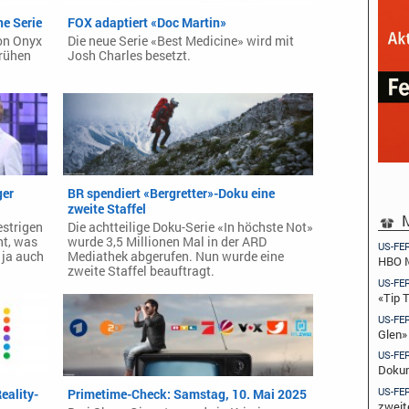
e Serie
FOX adaptiert «Doc Martin»
von Onyx
Die neue Serie «Best Medicine» wird mit
frühen
Josh Charles besetzt.
ger
BR spendiert «Bergretter»-Doku eine
zweite Staffel
M
estrigen
Die achtteilige Doku-Serie «In höchste Not»
ht, was
wurde 3,5 Millionen Mal in der ARD
US-FE
 ja auch
Mediathek abgerufen. Nun wurde eine
HBO M
zweite Staffel beauftragt.
US-FE
«Tip 
US-FE
Glen»
US-FE
Dokum
US-FE
eality-
Primetime-Check: Samstag, 10. Mai 2025
zweit