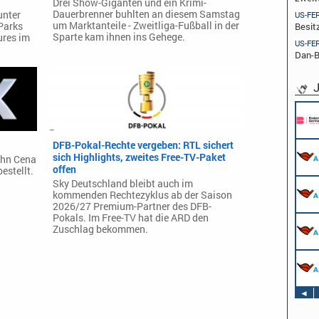
Drei Show-Giganten und ein Krimi-
Dauerbrenner buhlten an diesem Samstag
unter
US-FE
um Marktanteile - Zweitliga-Fußball in der
Besit
Parks
Sparte kam ihnen ins Gehege.
ures im
US-FE
Dan-B
J
DFB-Pokal-Rechte vergeben: RTL sichert
sich Highlights, zweites Free-TV-Paket
John Cena
offen
estellt.
Sky Deutschland bleibt auch im
kommenden Rechtezyklus ab der Saison
2026/27 Premium-Partner des DFB-
Pokals. Im Free-TV hat die ARD den
Zuschlag bekommen.
◄