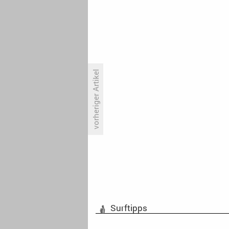
vorheriger Artikel
Edgar Ramírez bekommt eine
eigene Serie
Surftipps