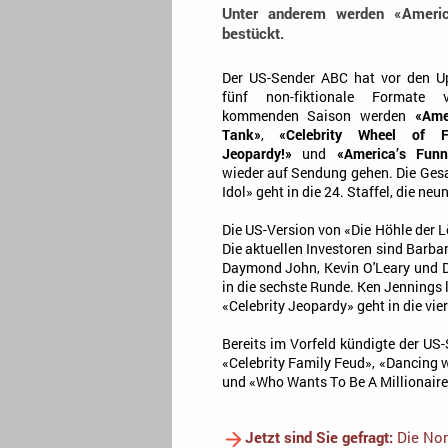
Unter anderem werden «Ameri
bestückt.
Der US-Sender ABC hat vor den U
fünf non-fiktionale Formate v
kommenden Saison werden
«Ame
Tank»
,
«Celebrity Wheel of F
Jeopardy!»
und
«America’s Fun
wieder auf Sendung gehen. Die Ge
Idol» geht in die 24. Staffel, die neu
Die US-Version von «Die Höhle der L
Die aktuellen Investoren sind Barba
Daymond John, Kevin O'Leary und D
in die sechste Runde. Ken Jennings 
«Celebrity Jeopardy» geht in die vi
Bereits im Vorfeld kündigte der US
«Celebrity Family Feud», «Dancing 
und «Who Wants To Be A Millionaire
Jetzt sind Sie gefragt:
Die Nom