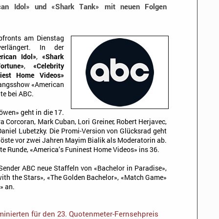
can Idol» und «Shark Tank» mit neuen Folgen
pfronts am Dienstag
erlängert. In der
rican Idol»
,
«Shark
ortune»
,
«Celebrity
niest Home Videos»
sangsshow «American
nte bei ABC.
öwen» geht in die 17.
ra Corcoran, Mark Cuban, Lori Greiner, Robert Herjavec,
aniel Lubetzky. Die Promi-Version von Glücksrad geht
löste vor zwei Jahren Mayim Bialik als Moderatorin ab.
erte Runde, «America’s Funinest Home Videos» ins 36.
-Sender ABC neue Staffeln von «Bachelor in Paradise»,
with the Stars», «The Golden Bachelor», «Match Game»
» an.
inierten für den 23. Quotenmeter-Fernsehpreis