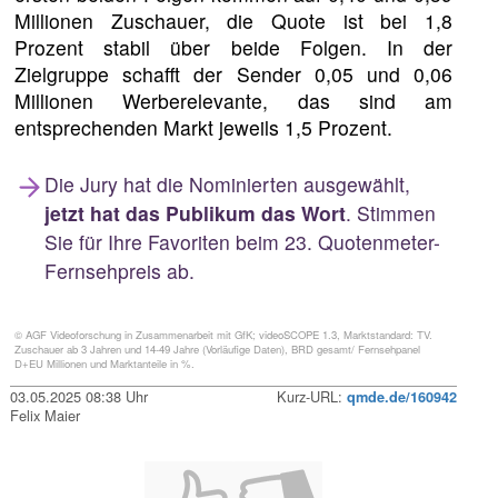
Millionen Zuschauer, die Quote ist bei 1,8
Prozent stabil über beide Folgen. In der
Zielgruppe schafft der Sender 0,05 und 0,06
Millionen Werberelevante, das sind am
entsprechenden Markt jeweils 1,5 Prozent.
Die Jury hat die Nominierten ausgewählt,
jetzt hat das Publikum das Wort
. Stimmen
Sie für Ihre Favoriten beim 23. Quotenmeter-
Fernsehpreis ab.
© AGF Videoforschung in Zusammenarbeit mit GfK; videoSCOPE 1.3, Marktstandard: TV.
Zuschauer ab 3 Jahren und 14-49 Jahre (Vorläufige Daten), BRD gesamt/ Fernsehpanel
D+EU Millionen und Marktanteile in %.
03.05.2025 08:38 Uhr
Kurz-URL:
qmde.de/160942
Felix Maier