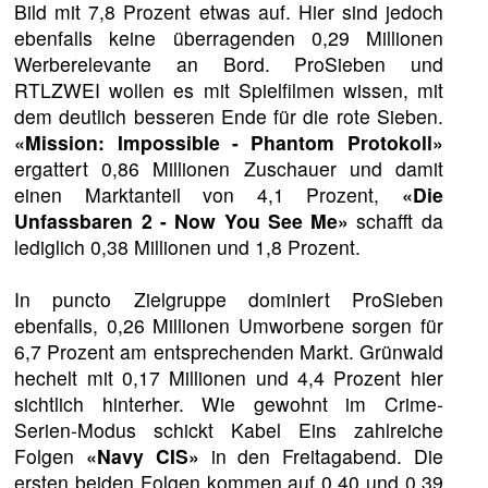
Bild mit 7,8 Prozent etwas auf. Hier sind jedoch
ebenfalls keine überragenden 0,29 Millionen
Werberelevante an Bord. ProSieben und
RTLZWEI wollen es mit Spielfilmen wissen, mit
dem deutlich besseren Ende für die rote Sieben.
«Mission: Impossible - Phantom Protokoll»
ergattert 0,86 Millionen Zuschauer und damit
einen Marktanteil von 4,1 Prozent,
«Die
Unfassbaren 2 - Now You See Me»
schafft da
lediglich 0,38 Millionen und 1,8 Prozent.
In puncto Zielgruppe dominiert ProSieben
ebenfalls, 0,26 Millionen Umworbene sorgen für
6,7 Prozent am entsprechenden Markt. Grünwald
hechelt mit 0,17 Millionen und 4,4 Prozent hier
sichtlich hinterher. Wie gewohnt im Crime-
Serien-Modus schickt Kabel Eins zahlreiche
Folgen
«Navy CIS»
in den Freitagabend. Die
ersten beiden Folgen kommen auf 0,40 und 0,39