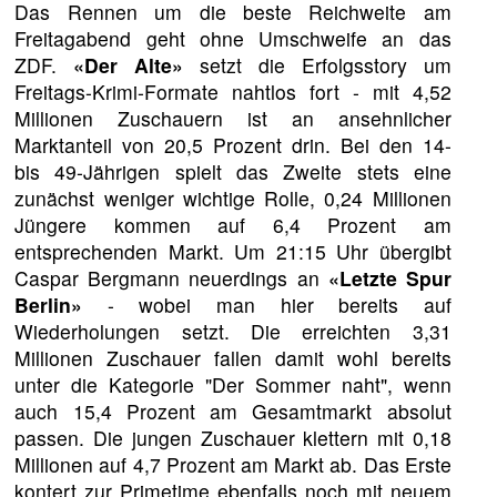
Das Rennen um die beste Reichweite am
Freitagabend geht ohne Umschweife an das
ZDF.
«Der Alte»
setzt die Erfolgsstory um
Freitags-Krimi-Formate nahtlos fort - mit 4,52
Millionen Zuschauern ist an ansehnlicher
Marktanteil von 20,5 Prozent drin. Bei den 14-
bis 49-Jährigen spielt das Zweite stets eine
zunächst weniger wichtige Rolle, 0,24 Millionen
Jüngere kommen auf 6,4 Prozent am
entsprechenden Markt. Um 21:15 Uhr übergibt
Caspar Bergmann neuerdings an
«Letzte Spur
Berlin»
- wobei man hier bereits auf
Wiederholungen setzt. Die erreichten 3,31
Millionen Zuschauer fallen damit wohl bereits
unter die Kategorie "Der Sommer naht", wenn
auch 15,4 Prozent am Gesamtmarkt absolut
passen. Die jungen Zuschauer klettern mit 0,18
Millionen auf 4,7 Prozent am Markt ab. Das Erste
kontert zur Primetime ebenfalls noch mit neuem