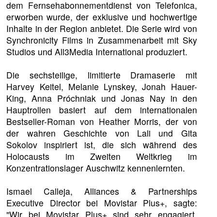
dem Fernsehabonnementdienst von Telefonica,
erworben wurde, der exklusive und hochwertige
Inhalte in der Region anbietet. Die Serie wird von
Synchronicity Films in Zusammenarbeit mit Sky
Studios und All3Media International produziert.
Die sechsteilige, limitierte Dramaserie mit
Harvey Keitel, Melanie Lynskey, Jonah Hauer-
King, Anna Próchniak und Jonas Nay in den
Hauptrollen basiert auf dem internationalen
Bestseller-Roman von Heather Morris, der von
der wahren Geschichte von Lali und Gita
Sokolov inspiriert ist, die sich während des
Holocausts im Zweiten Weltkrieg im
Konzentrationslager Auschwitz kennenlernten.
Ismael Calleja, Alliances & Partnerships
Executive Director bei Movistar Plus+, sagte:
"Wir bei Movistar Plus+ sind sehr engagiert,