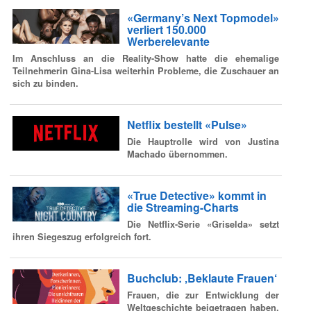
«Germany’s Next Topmodel»
verliert 150.000
Werberelevante
Im Anschluss an die Reality-Show hatte die ehemalige
Teilnehmerin Gina-Lisa weiterhin Probleme, die Zuschauer an
sich zu binden.
Netflix bestellt «Pulse»
Die Hauptrolle wird von Justina
Machado übernommen.
«True Detective» kommt in
die Streaming-Charts
Die Netflix-Serie «Griselda» setzt
ihren Siegeszug erfolgreich fort.
Buchclub: ‚Beklaute Frauen‘
Frauen, die zur Entwicklung der
Weltgeschichte beigetragen haben,