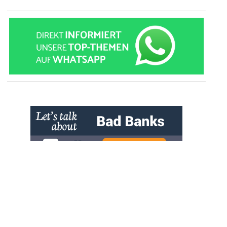
» zur Desktop-Version
Qtalk-Forum