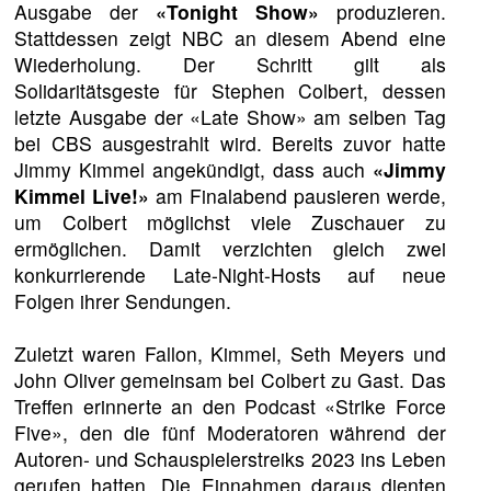
Ausgabe der
«Tonight Show»
produzieren.
Stattdessen zeigt NBC an diesem Abend eine
Wiederholung. Der Schritt gilt als
Solidaritätsgeste für Stephen Colbert, dessen
letzte Ausgabe der «Late Show» am selben Tag
bei CBS ausgestrahlt wird. Bereits zuvor hatte
Jimmy Kimmel angekündigt, dass auch
«Jimmy
Kimmel Live!»
am Finalabend pausieren werde,
um Colbert möglichst viele Zuschauer zu
ermöglichen. Damit verzichten gleich zwei
konkurrierende Late-Night-Hosts auf neue
Folgen ihrer Sendungen.
Zuletzt waren Fallon, Kimmel, Seth Meyers und
John Oliver gemeinsam bei Colbert zu Gast. Das
Treffen erinnerte an den Podcast «Strike Force
Five», den die fünf Moderatoren während der
Autoren- und Schauspielerstreiks 2023 ins Leben
gerufen hatten. Die Einnahmen daraus dienten