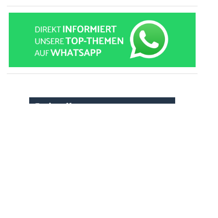
» zur Desktop-Version
Qtalk-Forum