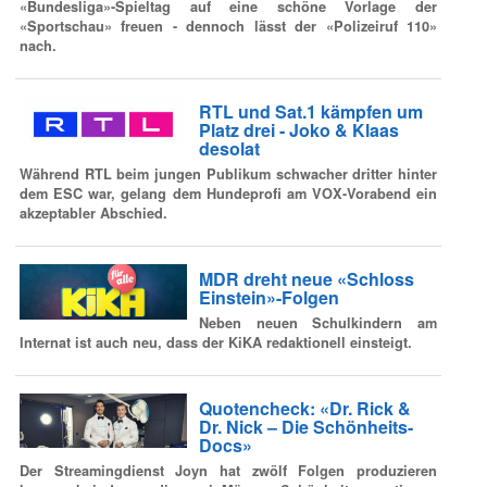
«Bundesliga»-Spieltag auf eine schöne Vorlage der
«Sportschau» freuen - dennoch lässt der «Polizeiruf 110»
nach.
RTL und Sat.1 kämpfen um
Platz drei - Joko & Klaas
desolat
Während RTL beim jungen Publikum schwacher dritter hinter
dem ESC war, gelang dem Hundeprofi am VOX-Vorabend ein
akzeptabler Abschied.
MDR dreht neue «Schloss
Einstein»-Folgen
Neben neuen Schulkindern am
Internat ist auch neu, dass der KiKA redaktionell einsteigt.
Quotencheck: «Dr. Rick &
Dr. Nick – Die Schönheits-
Docs»
Der Streamingdienst Joyn hat zwölf Folgen produzieren