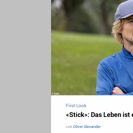
First Look
«Stick»: Das Leben ist 
von
Oliver Alexander