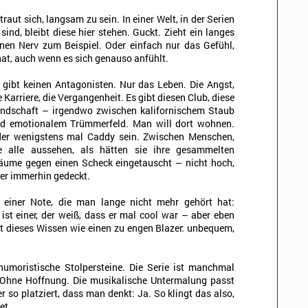
aut sich, langsam zu sein. In einer Welt, in der Serien
ind, bleibt diese hier stehen. Guckt. Zieht ein langes
Einen Nerv zum Beispiel. Oder einfach nur das Gefühl,
hat, auch wenn es sich genauso anfühlt.
 gibt keinen Antagonisten. Nur das Leben. Die Angst,
e Karriere, die Vergangenheit. Es gibt diesen Club, diese
ndschaft – irgendwo zwischen kalifornischem Staub
d emotionalem Trümmerfeld. Man will dort wohnen.
er wenigstens mal Caddy sein. Zwischen Menschen,
e alle aussehen, als hätten sie ihre gesammelten
äume gegen einen Scheck eingetauscht – nicht hoch,
er immerhin gedeckt.
 einer Note, die man lange nicht mehr gehört hat:
st einer, der weiß, dass er mal cool war – aber eben
ägt dieses Wissen wie einen zu engen Blazer: unbequem,
 humoristische Stolpersteine. Die Serie ist manchmal
e. Ohne Hoffnung. Die musikalische Untermalung passt
er so platziert, dass man denkt: Ja. So klingt das also,
et.