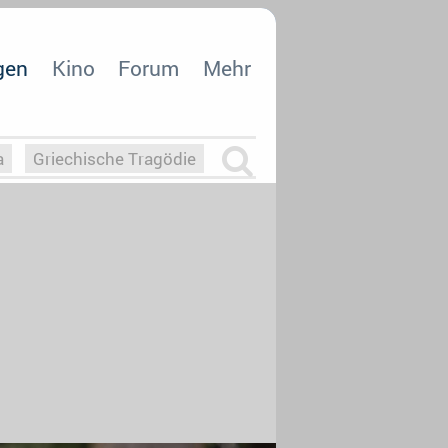
gen
Kino
Forum
Mehr
a
Griechische Tragödie
m
Die Macht der KI
26
nisvergabe
dcast-Reviews
Upfronts21