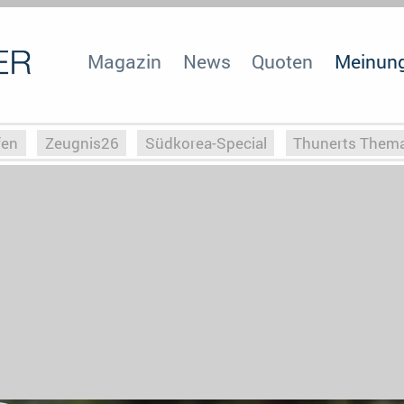
Magazin
News
Quoten
Meinun
fen
Zeugnis26
Südkorea-Special
Thunerts Them
r zu Hitler
Die Serientheorie
Faszination Horrorfil
n
Halloweeen
Weihnachts-Special
ZeugUpfronts
Special
Buchclub
Heim-EM
Screenforce25
Po
Buchclub
YouTuber
eSport im TV
Screenforce