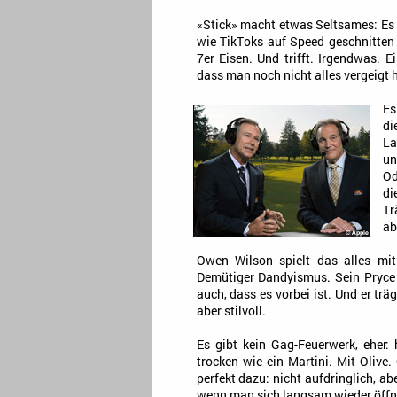
«Stick» macht etwas Seltsames: Es tr
wie TikToks auf Speed geschnitten s
7er Eisen. Und trifft. Irgendwas. 
dass man noch nicht alles vergeigt 
Es
di
La
un
Od
di
Tr
ab
Owen Wilson spielt das alles mit
Demütiger Dandyismus. Sein Pryce i
auch, dass es vorbei ist. Und er tr
aber stilvoll.
Es gibt kein Gag-Feuerwerk, eher:
trocken wie ein Martini. Mit Oliv
perfekt dazu: nicht aufdringlich, ab
wenn man sich langsam wieder öffn