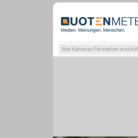
Wie Kameras Fernsehen erschu
Vergessene Serien
Von Weima
Globaler Süden
Das Ende vo
Upfronts25
AktenzeichenXY-
What the Game
Rassismus