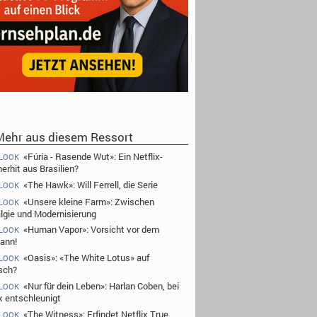
ehr aus diesem Ressort
«Fúria - Rasende Wut»: Ein Netflix-
 LOOK
rhit aus Brasilien?
«The Hawk»: Will Ferrell, die Serie
 LOOK
«Unsere kleine Farm»: Zwischen
 LOOK
lgie und Modernisierung
«Human Vapor»: Vorsicht vor dem
 LOOK
ann!
«Oasis»: «The White Lotus» auf
 LOOK
sch?
«Nur für dein Leben»: Harlan Coben, bei
 LOOK
ix entschleunigt
«The Witness»: Erfindet Netflix True
 LOOK