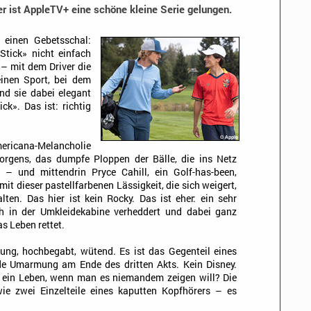
r ist AppleTV+ eine schöne kleine Serie gelungen.
e einen Gebetsschal:
Stick» nicht einfach
 – mit dem Driver die
einen Sport, bei dem
Und sie dabei elegant
ick». Das ist: richtig
mericana-Melancholie
rgens, das dumpfe Ploppen der Bälle, die ins Netz
 – und mittendrin Pryce Cahill, ein Golf-has-been,
it dieser pastellfarbenen Lässigkeit, die sich weigert,
en. Das hier ist kein Rocky. Das ist eher: ein sehr
ch in der Umkleidekabine verheddert und dabei ganz
 Leben rettet.
 jung, hochbegabt, wütend. Es ist das Gegenteil eines
de Umarmung am Ende des dritten Akts. Kein Disney.
ür ein Leben, wenn man es niemandem zeigen will? Die
ie zwei Einzelteile eines kaputten Kopfhörers – es