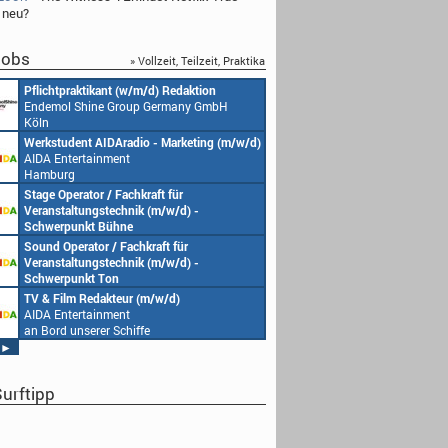
 neu?
obs
» Vollzeit, Teilzeit, Praktika
Redakteur (w/m/d) oder Jungredakteur
Produktionsassistenz 
(w/m/d)
Endemol Shine Group
Endemol Shine Group Germany GmbH
Köln
Köln
Senior Video Producer/ 1st TV Operator
1. Aufnahmeleitung (m
(m/w/d)
Endemol Shine Group
AIDA Entertainment
Köln
an Bord unserer Schiffe
Studentische Aushilfe (w/m/d) – YouTube
Requisiteur (m/w/d)
Endemol Shine Group Germany GmbH
Home Shopping Euro
Köln
München
Redaktionsleitung (w/m/d)
DoP – Director of Pho
Endemol Shine Group Germany GmbH
Production (m/w/d)
Köln
Home Shopping Euro
München
Producer (w/m/d)
Redaktionsassistenz (
Endemol Shine Group Germany GmbH
Endemol Shine Group
Köln
Köln
►
urftipp