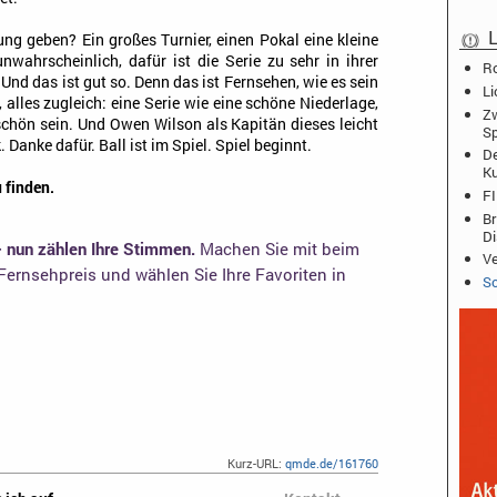
L
ng geben? Ein großes Turnier, einen Pokal eine kleine
nwahrscheinlich, dafür ist die Serie zu sehr in ihrer
Ro
Und das ist gut so. Denn das ist Fernsehen, wie es sein
Li
rn, alles zugleich: eine Serie wie eine schöne Niederlage,
Zw
chön sein. Und Owen Wilson als Kapitän dieses leicht
Sp
Danke dafür. Ball ist im Spiel. Spiel beginnt.
De
K
 finden.
FI
Br
D
– nun zählen Ihre Stimmen.
Machen Sie mit beim
Ve
ernsehpreis und wählen Sie Ihre Favoriten in
Sc
Kurz-URL:
qmde.de/161760