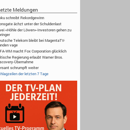
etzte Meldungen
ku schreibt Rekordgewinn
onsgate ächzt unter der Schuldenlast
ei «Höhle der Löwen»-Investoren gehen zu
ringer
utsche Telekom bleibt bei MagentaTV-
unden vage
FA-WM macht Fox Corporation glücklich
itische Regierung erlaubt Warner Bros.
iscovery-Übernahme
rsant schrumpft weiter
hlagzeilen der letzten 7 Tage