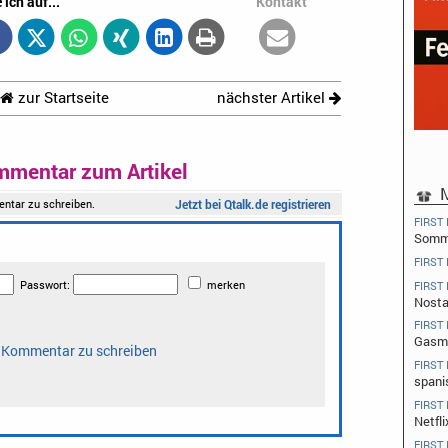
 ich auf...
Kontakt
zur Startseite
nächster Artikel
mmentar zum Artikel
M
FIRST
Somme
FIRST
FIRST
Nosta
FIRST
Gasm
FIRST
spani
FIRST
Netfl
FIRST