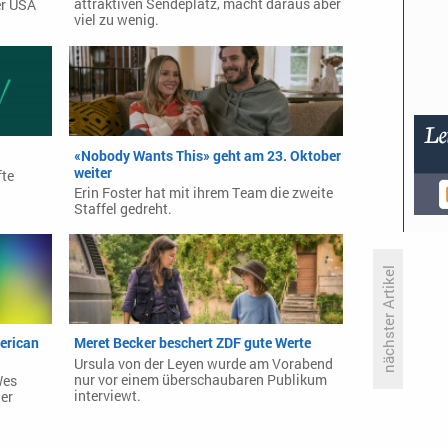
attraktiven Sendeplatz, macht daraus aber
er USA
viel zu wenig.
«Nobody Wants This» geht am 23. Oktober
weiter
fte
Erin Foster hat mit ihrem Team die zweite
Staffel gedreht.
nächster Artikel
«vince» wandert unters Dach von
erican
Meret Becker beschert ZDF gute Werte
funk
Ursula von der Leyen wurde am Vorabend
nur vor einem überschaubaren Publikum
Wes
interviewt.
der