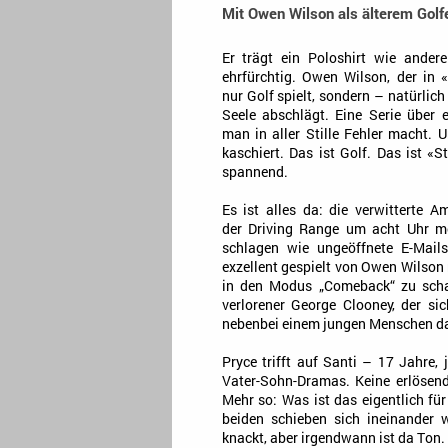
Mit Owen Wilson als älterem Golfe
Er trägt ein Poloshirt wie ander
ehrfürchtig. Owen Wilson, der in «
nur Golf spielt, sondern – natürlich
Seele abschlägt. Eine Serie über 
man in aller Stille Fehler macht. 
kaschiert. Das ist Golf. Das ist «St
spannend.
Es ist alles da: die verwitterte A
der Driving Range um acht Uhr mo
schlagen wie ungeöffnete E-Mails
exzellent gespielt von Owen Wilson m
in den Modus „Comeback“ zu schalt
verlorener George Clooney, der si
nebenbei einem jungen Menschen das
Pryce trifft auf Santi – 17 Jahre,
Vater-Sohn-Dramas. Keine erlösen
Mehr so: Was ist das eigentlich f
beiden schieben sich ineinander w
knackt, aber irgendwann ist da Ton.