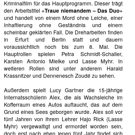
Kriminalfilm für das Hauptprogramm. Dieser trägt
den Arbeitstitel
«Traue niemandem – Das Duo»
und handelt von einem Mord ohne Leiche, einer
Inhaftierung ohne Geständnis und einem
scheinbar geklärten Fall. Die Dreharbeiten finden
in Erfurt und Berlin statt und dauern
voraussichtlich noch bis zum 8. Mai. Die
Hauptrollen spielen Petra Schmidt-Schaller,
Karsten Antonio Mielke und Lasse Myhr. In
weiteren Rollen sind unter anderem Harald
Krassnitzer und Dennenesch Zoudé zu sehen.
Außerdem spielt Lucy Gartner die 15-jährige
Internatsschülerin Alex, die als Wachsleiche im
Kofferraum eines Autos auftaucht, das auf dem
Grund eines Sees geborgen wurde. Alex soll vor
fünf Jahren von ihrem Lehrer Hajo Rick (Lasse
Myhr) vergewaltigt und ermordet worden sein,
doch erst nach eben jenen fünf Jahr findet sich