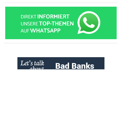
» zur Desktop-Version
Qtalk-Forum