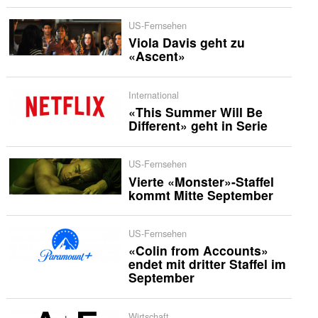
US-Fernsehen
Viola Davis geht zu
«Ascent»
International
«This Summer Will Be
Different» geht in Serie
US-Fernsehen
Vierte «Monster»-Staffel
kommt Mitte September
US-Fernsehen
«Colin from Accounts»
endet mit dritter Staffel im
September
Wirtschaft