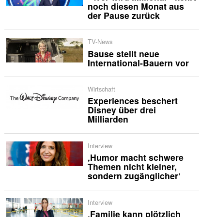
noch diesen Monat aus
der Pause zurück
TV-News
Bause stellt neue
International-Bauern vor
Wirtschaft
Experiences beschert
Disney über drei
Milliarden
Interview
‚Humor macht schwere
Themen nicht kleiner,
sondern zugänglicher‘
Interview
‚Familie kann plötzlich