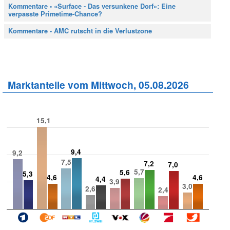
Kommentare • «Surface - Das versunkene Dorf»: Eine
verpasste Primetime-Chance?
Kommentare • AMC rutscht in die Verlustzone
Marktanteile vom Mittwoch, 05.08.2026
15,1
9,4
9,2
7,5
7,2
7,0
5,7
5,6
5,3
4,6
4,6
4,4
3,9
3,0
2,6
2,4