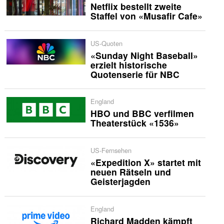
Netflix bestellt zweite
Staffel von «Musafir Cafe»
US-Quoten
«Sunday Night Baseball»
erzielt historische
Quotenserie für NBC
England
HBO und BBC verfilmen
Theaterstück «1536»
US-Fernsehen
«Expedition X» startet mit
neuen Rätseln und
Geisterjagden
England
Richard Madden kämpft