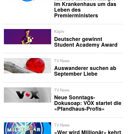
im Krankenhaus um das
Leben des
Premierministers
Köpfe
Deutscher gewinnt
Student Academy Award
TV-News
Auswanderer suchen ab
September Liebe
TV-News
Neue Sonntags-
Dokusoap: VOX startet die
«Pfandhaus-Profis»
TV-News
«Wer wird Millionär» kehrt