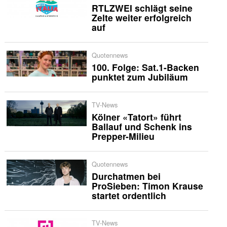
RTLZWEI schlägt seine
Zelte weiter erfolgreich
auf
Quotennews
100. Folge: Sat.1-Backen
punktet zum Jubiläum
TV-News
Kölner «Tatort» führt
Ballauf und Schenk ins
Prepper-Milieu
Quotennews
Durchatmen bei
ProSieben: Timon Krause
startet ordentlich
TV-News