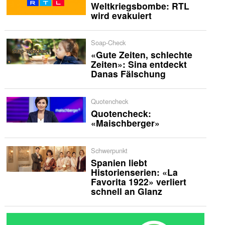
Weltkriegsbombe: RTL
wird evakuiert
Soap-Check
«Gute Zeiten, schlechte
Zeiten»: Sina entdeckt
Danas Fälschung
Quotencheck
Quotencheck:
«Maischberger»
Schwerpunkt
Spanien liebt
Historienserien: «La
Favorita 1922» verliert
schnell an Glanz