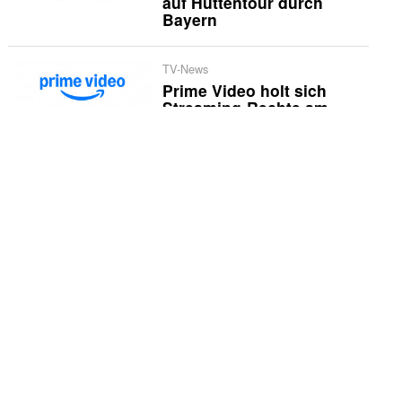
auf Hüttentour durch
Bayern
TV-News
Prime Video holt sich
Streaming-Rechte am
«Baywatch»-Reboot
Wirtschaft
Spotify hat 300 Millionen
Premium-Mitglieder
Serientäter
«Spider-Noir»: Aus dem
Zufall geborene
Extravaganz
Schwerpunkt
Das sind die Reality-