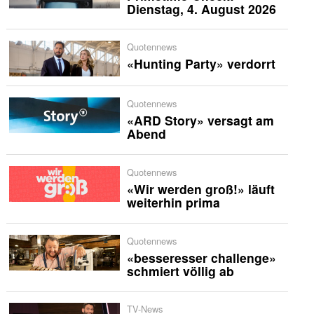
Dienstag, 4. August 2026
Quotennews
«Hunting Party» verdorrt
Quotennews
«ARD Story» versagt am
Abend
Quotennews
«Wir werden groß!» läuft
weiterhin prima
Quotennews
«besseresser challenge»
schmiert völlig ab
TV-News