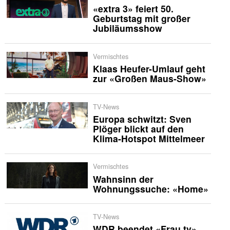
«extra 3» feiert 50.
Geburtstag mit großer
Jubiläumsshow
Vermischtes
Klaas Heufer-Umlauf geht
zur «Großen Maus-Show»
TV-News
Europa schwitzt: Sven
Plöger blickt auf den
Klima-Hotspot Mittelmeer
Vermischtes
Wahnsinn der
Wohnungssuche: «Home»
TV-News
WDR beendet «Frau tv»