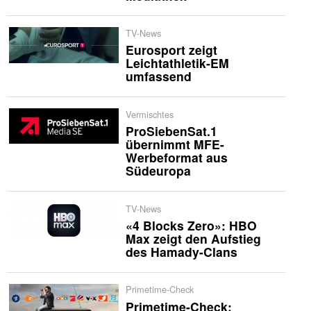
TV-News
Eurosport zeigt
Leichtathletik-EM
umfassend
Vermischtes
ProSiebenSat.1
übernimmt MFE-
Werbeformat aus
Südeuropa
TV-News
«4 Blocks Zero»: HBO
Max zeigt den Aufstieg
des Hamady-Clans
Primetime-Check
Primetime-Check: