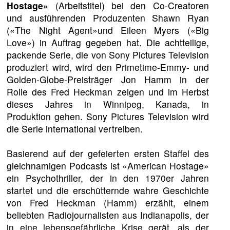
Hostage»
(Arbeitstitel) bei den Co-Creatoren
und ausführenden Produzenten Shawn Ryan
(«The Night Agent»und Eileen Myers («Big
Love») in Auftrag gegeben hat. Die achtteilige,
packende Serie, die von Sony Pictures Television
produziert wird, wird den Primetime-Emmy- und
Golden-Globe-Preisträger Jon Hamm in der
Rolle des Fred Heckman zeigen und im Herbst
dieses Jahres in Winnipeg, Kanada, in
Produktion gehen. Sony Pictures Television wird
die Serie international vertreiben.
Basierend auf der gefeierten ersten Staffel des
gleichnamigen Podcasts ist «American Hostage»
ein Psychothriller, der in den 1970er Jahren
startet und die erschütternde wahre Geschichte
von Fred Heckman (Hamm) erzählt, einem
beliebten Radiojournalisten aus Indianapolis, der
in eine lebensgefährliche Krise gerät, als der