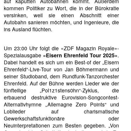
auf kaputten Autobahnen kommt. Außerdem
kommen Politiker zu Wort, die in der Bürokratie
versinken, weil sie einen Abschnitt einer
Autobahn sanieren möchten, und Ingenieure, die
ins Ausland flüchten.
Um 23:00 Uhr folgt die «ZDF Magazin Royale»-
Spezialausgabe
«Eisern Ehrenfeld Tour 2025»
.
Dabei handelt es sich um ein Best-of der „Eisern
Ehrenfeld“-Live-Tour von Jan Böhmermann und
seiner Studioband, dem Rundfunk-Tanzorchester
Ehrenfeld. Auf der Bühne werden Lieder wie der
fünfteilige „Pol1z1stens0hn“-Zyklus, die
erbauend destruktive Eurovision-Songcontest-
Alternativhymne „Allemagne Zero Points“ und
Loblieder auf charismatische
Gewerkschaftsfunktionäre oder
Neuinterpretationen zum Besten gegeben. „Von