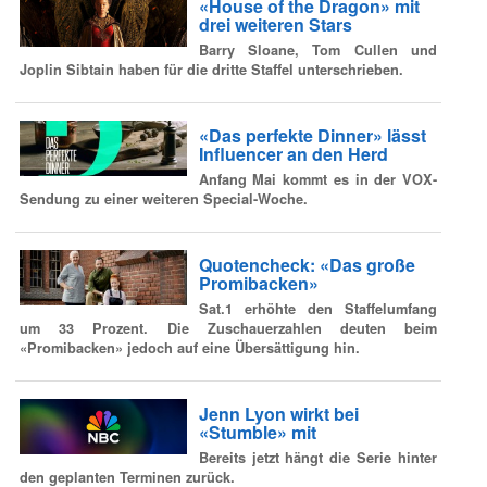
«House of the Dragon» mit
drei weiteren Stars
Barry Sloane, Tom Cullen und
Joplin Sibtain haben für die dritte Staffel unterschrieben.
«Das perfekte Dinner» lässt
Influencer an den Herd
Anfang Mai kommt es in der VOX-
Sendung zu einer weiteren Special-Woche.
Quotencheck: «Das große
Promibacken»
Sat.1 erhöhte den Staffelumfang
um 33 Prozent. Die Zuschauerzahlen deuten beim
«Promibacken» jedoch auf eine Übersättigung hin.
Jenn Lyon wirkt bei
«Stumble» mit
Bereits jetzt hängt die Serie hinter
den geplanten Terminen zurück.