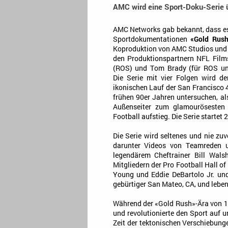
AMC wird eine Sport-Doku-Serie ü
AMC Networks gab bekannt, dass es 
Sportdokumentationen
«Gold Rus
Koproduktion von AMC Studios und
den Produktionspartnern NFL Films
(ROS) und Tom Brady (für ROS un
Die Serie mit vier Folgen wird d
ikonischen Lauf der San Francisco 
frühen 90er Jahren untersuchen, al
Außenseiter zum glamourösesten 
Football aufstieg. Die Serie starte
Die Serie wird seltenes und nie z
darunter Videos von Teamreden u
legendärem Cheftrainer Bill Wals
Mitgliedern der Pro Football Hall o
Young und Eddie DeBartolo Jr. und
gebürtiger San Mateo, CA, und leben
Während der «Gold Rush»-Ära von 1
und revolutionierte den Sport auf 
Zeit der tektonischen Verschiebunge