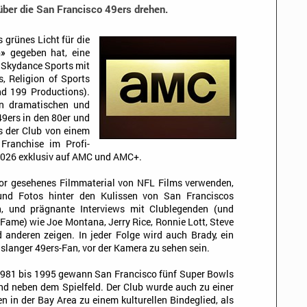
ber die San Francisco 49ers drehen.
grünes Licht für die
h»
gegeben hat, eine
 Skydance Sports mit
, Religion of Sports
d 199 Productions).
en dramatischen und
49ers in den 80er und
s der Club von einem
Franchise im Profi-
t 2026 exklusiv auf AMC und AMC+.
uvor gesehenes Filmmaterial von NFL Films verwenden,
nd Fotos hinter den Kulissen von San Franciscos
h, und prägnante Interviews mit Clublegenden (und
f Fame) wie Joe Montana, Jerry Rice, Ronnie Lott, Steve
 anderen zeigen. In jeder Folge wird auch Brady, ein
slanger 49ers-Fan, vor der Kamera zu sehen sein.
981 bis 1995 gewann San Francisco fünf Super Bowls
und neben dem Spielfeld. Der Club wurde auch zu einer
n in der Bay Area zu einem kulturellen Bindeglied, als