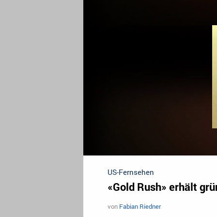
US-Fernsehen
«Gold Rush» erhält grü
von
Fabian Riedner