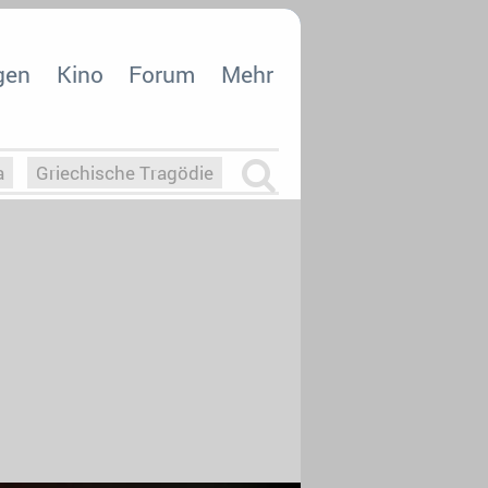
gen
Kino
Forum
Mehr
a
Griechische Tragödie
m
Die Macht der KI
26
nisvergabe
dcast-Reviews
Upfronts21