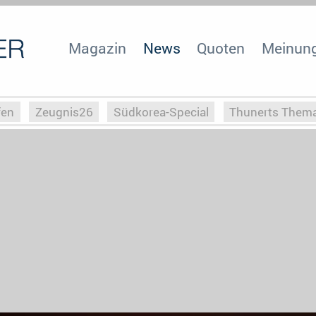
Magazin
News
Quoten
Meinun
fen
Zeugnis26
Südkorea-Special
Thunerts Them
r zu Hitler
Die Serientheorie
Faszination Horrorfil
n
Halloweeen
Weihnachts-Special
ZeugUpfronts
Special
Buchclub
Heim-EM
Screenforce25
Po
Buchclub
YouTuber
eSport im TV
Screenforce