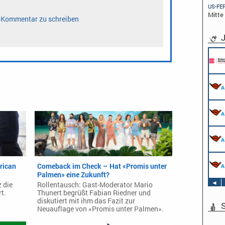
US-FE
Mitte
J
Pflichtpra
Endemol S
Köln
Werkstuden
AIDA Enter
Hamburg
Stage Opera
Veranstalt
Schwerpun
AIDA Enter
Sound Oper
an Bord un
Veranstalt
Schwerpun
AIDA Enter
TV & Film 
an Bord un
rican
Comeback im Check – Hat «Promis unter
AIDA Enter
Palmen» eine Zukunft?
an Bord un
◄
z die
Rollentausch: Gast-Moderator Mario
t.
Thunert begrüßt Fabian Riedner und
diskutiert mit ihm das Fazit zur
S
Neuauflage von «Promis unter Palmen».