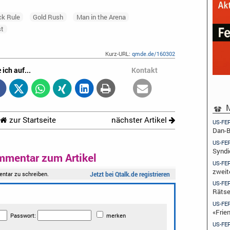
ck Rule
Gold Rush
Man in the Arena
st
Kurz-URL:
qmde.de/160302
 ich auf...
Kontakt
M
zur Startseite
nächster Artikel
US-FE
Dan-B
US-FE
Syndi
mmentar zum Artikel
US-FE
zweit
US-FE
Rätse
US-FE
«Frie
US-FE