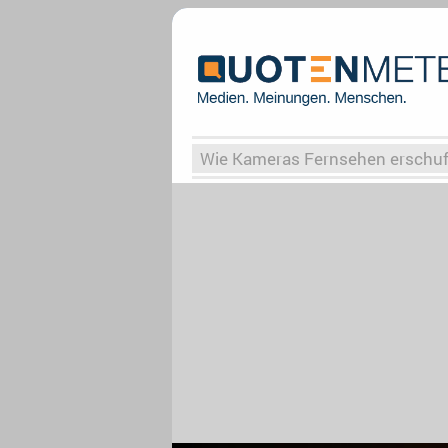
Wie Kameras Fernsehen erschu
Vergessene Serien
Von Weima
Globaler Süden
Das Ende vo
Upfronts25
AktenzeichenXY-
What the Game
Rassismus