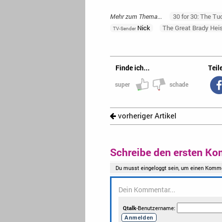
Mehr zum Thema...
30 for 30: The Tu
Nick
The Great Brady Hei
TV-Sender
Finde ich...
Teile
super
schade
vorheriger Artikel
Schreibe den ersten Ko