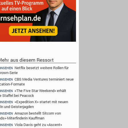
ehr aus diesem Ressort
Netflix besetzt weitere Rollen für
RNSEHEN
rown-Serie
CBS Media Ventures terminiert neue
RNSEHEN
cation-Formate
«The Five Star Weekend» erhält
RNSEHEN
e Staffel bei Peacock
«Expedition X» startet mit neuen
RNSEHEN
ln und Geisterjagden
Amazon bestellt Sitcom von
RNSEHEN
nds»-Miterfinderin Kauffman
Viola Davis geht zu «Ascent»
RNSEHEN