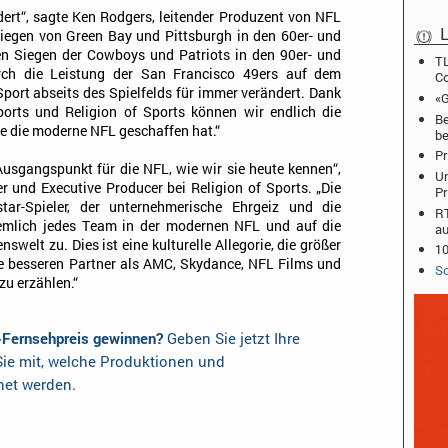
dert“, sagte Ken Rodgers, leitender Produzent von NFL
L
iegen von Green Bay und Pittsburgh in den 60er- und
n Siegen der Cowboys und Patriots in den 90er- und
TL
ch die Leistung der San Francisco 49ers auf dem
C
Sport abseits des Spielfelds für immer verändert. Dank
«G
orts und Religion of Sports können wir endlich die
Be
ie die moderne NFL geschaffen hat.“
b
Pr
Ausgangspunkt für die NFL, wie wir sie heute kennen“,
Un
 und Executive Producer bei Religion of Sports. „Die
Pr
star-Spieler, der unternehmerische Ehrgeiz und die
RT
ziemlich jedes Team in der modernen NFL und auf die
au
elt zu. Dies ist eine kulturelle Allegorie, die größer
10
ine besseren Partner als AMC, Skydance, NFL Films und
Sc
zu erzählen.“
-Fernsehpreis gewinnen?
Geben Sie jetzt Ihre
ie mit, welche Produktionen und
net werden.