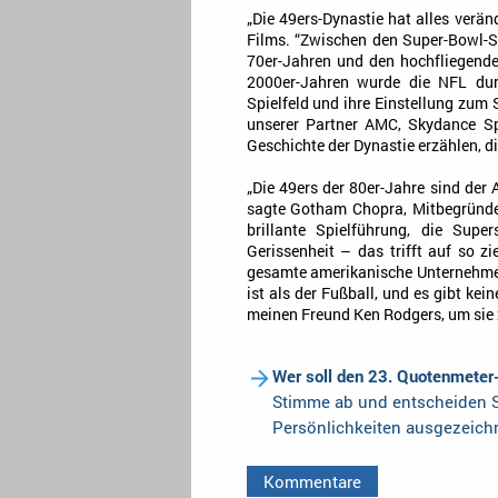
„Die 49ers-Dynastie hat alles verän
Films. “Zwischen den Super-Bowl-S
70er-Jahren und den hochfliegende
2000er-Jahren wurde die NFL dur
Spielfeld und ihre Einstellung zum 
unserer Partner AMC, Skydance Sp
Geschichte der Dynastie erzählen, d
„Die 49ers der 80er-Jahre sind der 
sagte Gotham Chopra, Mitbegründer
brillante Spielführung, die Super
Gerissenheit – das trifft auf so 
gesamte amerikanische Unternehmensw
ist als der Fußball, und es gibt ke
meinen Freund Ken Rodgers, um sie 
Wer soll den 23. Quotenmeter
Stimme ab und entscheiden S
Persönlichkeiten ausgezeich
Kommentare