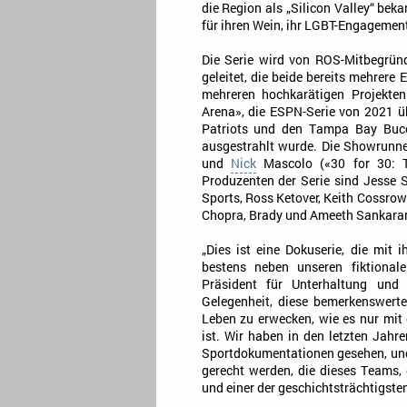
die Region als „Silicon Valley“ bek
für ihren Wein, ihr LGBT-Engagemen
Die Serie wird von ROS-Mitbegrü
geleitet, die beide bereits mehrere
mehreren hochkarätigen Projekte
Arena», die ESPN-Serie von 2021 ü
Patriots und den Tampa Bay Bucc
ausgestrahlt wurde. Die Showrunner
und
Nick
Mascolo («30 for 30: T
Produzenten der Serie sind Jesse
Sports, Ross Ketover, Keith Cossro
Chopra, Brady und Ameeth Sankara
„Dies ist eine Dokuserie, die mi
bestens neben unseren fiktiona
Präsident für Unterhaltung un
Gelegenheit, diese bemerkenswert
Leben zu erwecken, wie es nur mi
ist. Wir haben in den letzten Jah
Sportdokumentationen gesehen, und 
gerecht werden, die dieses Teams, 
und einer der geschichtsträchtigsten