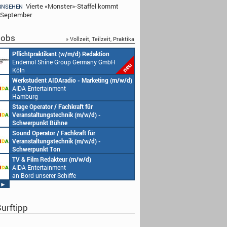
Vierte «Monster»-Staffel kommt
RNSEHEN
 September
obs
» Vollzeit, Teilzeit, Praktika
ktikant (w/m/d) Redaktion
Redakteur (w/m/d) oder Jungredakteu
hine Group Germany GmbH
(w/m/d)
Endemol Shine Group Germany GmbH
Köln
t AIDAradio - Marketing (m/w/d)
Senior Video Producer/ 1st TV Operato
tainment
(m/w/d)
AIDA Entertainment
an Bord unserer Schiffe
tor / Fachkraft für
Studentische Aushilfe (w/m/d) – You
ungstechnik (m/w/d) -
Endemol Shine Group Germany GmbH
kt Bühne
Köln
tainment
ator / Fachkraft für
Redaktionsleitung (w/m/d)
serer Schiffe
ungstechnik (m/w/d) -
Endemol Shine Group Germany GmbH
kt Ton
Köln
tainment
Redakteur (m/w/d)
Producer (w/m/d)
serer Schiffe
tainment
Endemol Shine Group Germany GmbH
serer Schiffe
Köln
►
urftipp