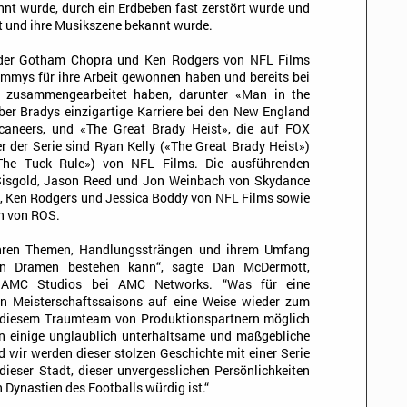
annt wurde, durch ein Erdbeben fast zerstört wurde und
t und ihre Musikszene bekannt wurde.
nder Gotham Chopra und Ken Rodgers von NFL Films
 Emmys für ihre Arbeit gewonnen haben und bereits bei
n zusammengearbeitet haben, darunter «Man in the
ber Bradys einzigartige Karriere bei den New England
aneers, und «The Great Brady Heist», die auf FOX
 der Serie sind Ryan Kelly («The Great Brady Heist»)
he Tuck Rule») von NFL Films. Die ausführenden
 Sisgold, Jason Reed und Jon Weinbach von Skydance
w, Ken Rodgers und Jessica Boddy von NFL Films sowie
n von ROS.
t ihren Themen, Handlungssträngen und ihrem Umfang
len Dramen bestehen kann“, sagte Dan McDermott,
d AMC Studios bei AMC Networks. “Was für eine
en Meisterschaftssaisons auf eine Weise wieder zum
t diesem Traumteam von Produktionspartnern möglich
ren einige unglaublich unterhaltsame und maßgebliche
wir werden dieser stolzen Geschichte mit einer Serie
dieser Stadt, dieser unvergesslichen Persönlichkeiten
 Dynastien des Footballs würdig ist.“