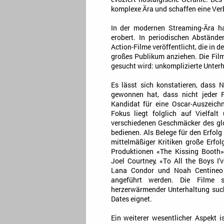
komplexe Ära und schaffen eine Ver
In der modernen Streaming-Ära 
erobert. In periodischen Abstän
Action-Filme veröffentlicht, die in 
großes Publikum anziehen. Die Fil
gesucht wird: unkomplizierte Unter
Es lässt sich konstatieren, dass N
gewonnen hat, dass nicht jeder F
Kandidat für eine Oscar-Auszeich
Fokus liegt folglich auf Vielfal
verschiedenen Geschmäcker des gl
bedienen. Als Belege für den Erfolg 
mittelmäßiger Kritiken große Erfol
Produktionen «The Kissing Booth
Joel Courtney, «To All the Boys I'
Lana Condor und Noah Centineo 
angeführt werden. Die Filme s
herzerwärmender Unterhaltung such
Dates eignet.
Ein weiterer wesentlicher Aspekt 