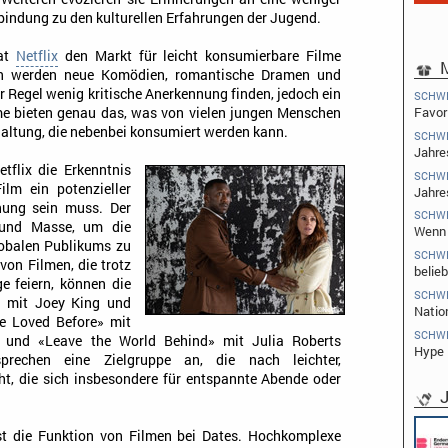
bindung zu den kulturellen Erfahrungen der Jugend.
hat
Netflix
den Markt für leicht konsumierbare Filme
M
den werden neue Komödien, romantische Dramen und
der Regel wenig kritische Anerkennung finden, jedoch ein
SCHW
Favori
me bieten genau das, was von vielen jungen Menschen
haltung, die nebenbei konsumiert werden kann.
SCHW
Jahre
etflix die Erkenntnis
SCHW
ilm ein potenzieller
Jahre
nung sein muss. Der
SCHW
t und Masse, um die
Wenn 
obalen Publikums zu
SCHW
von Filmen, die trotz
belieb
ge feiern, können die
SCHW
» mit Joey King und
Natio
ve Loved Before» mit
SCHW
und «Leave the World Behind» mit Julia Roberts
Hype i
prechen eine Zielgruppe an, die nach leichter,
t, die sich insbesondere für entspannte Abende oder
J
Pflichtpraktikant (w/m/d) Redaktion
ist die Funktion von Filmen bei Dates. Hochkomplexe
Endemol Shine Group Germany GmbH