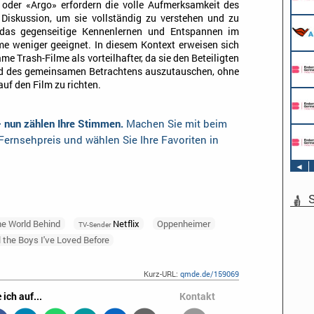
oder «Argo» erfordern die volle Aufmerksamkeit des
Köln
Diskussion, um sie vollständig zu verstehen und zu
Werkstudent AIDAradio - Marketing (m/w/d)
 das gegenseitige Kennenlernen und Entspannen im
AIDA Entertainment
lme weniger geeignet. In diesem Kontext erweisen sich
Hamburg
e Trash-Filme als vorteilhafter, da sie den Beteiligten
Stage Operator / Fachkraft für
Veranstaltungstechnik (m/w/d) -
end des gemeinsamen Betrachtens auszutauschen, ohne
Schwerpunkt Bühne
uf den Film zu richten.
AIDA Entertainment
Sound Operator / Fachkraft für
an Bord unserer Schiffe
Veranstaltungstechnik (m/w/d) -
Schwerpunkt Ton
– nun zählen Ihre Stimmen.
Machen Sie mit beim
AIDA Entertainment
TV & Film Redakteur (m/w/d)
ernsehpreis und wählen Sie Ihre Favoriten in
an Bord unserer Schiffe
AIDA Entertainment
an Bord unserer Schiffe
◄
S
he World Behind
Netflix
Oppenheimer
TV-Sender
l the Boys I've Loved Before
Kurz-URL:
qmde.de/159069
 ich auf...
Kontakt