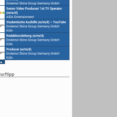
Endemol Shine Group Germany GmbH
Köln
Köln
Senior Video Producer/ 1st TV Operator
1. Aufnahmeleitung (m
(m/w/d)
Endemol Shine Group
AIDA Entertainment
Köln
an Bord unserer Schiffe
Studentische Aushilfe (w/m/d) – YouTube
Requisiteur (m/w/d)
Endemol Shine Group Germany GmbH
Home Shopping Euro
Köln
München
Redaktionsleitung (w/m/d)
DoP – Director of Pho
Endemol Shine Group Germany GmbH
Production (m/w/d)
Köln
Home Shopping Euro
München
Producer (w/m/d)
Redaktionsassistenz (
Endemol Shine Group Germany GmbH
Endemol Shine Group
Köln
Köln
►
urftipp