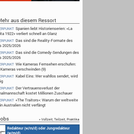
ehr aus diesem Ressort
Spanien liebt Historienserien: «La
ERPUNKT
ta 1922» verliert schnell an Glanz
Das sind die Reality-Formate des
ERPUNKT
s 2025/2026
Das sind die Comedy-Sendungen des
ERPUNKT
s 2025/2026
Wie Kameras Fernsehen erschufen:
ERPUNKT
Kameras verschwinden (9)
Kabel Eins: Wer wahllos sendet, wird
ERPUNKT
ig
Der Vertrauensverlust der
ERPUNKT
nalmannschaft kostet Millionen Zuschauer
«The Traitors»: Warum der weltweite
ERPUNKT
n Australien nicht verfängt
obs
» Vollzeit, Teilzeit, Praktika
Redakteur (w/m/d) oder Jungredakteur
Produktionsassistenz 
(w/m/d)
Endemol Shine Group