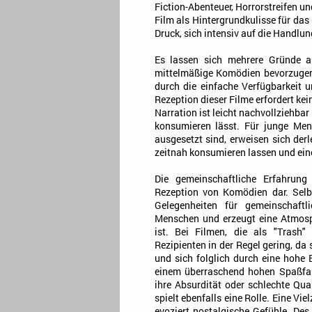
Fiction-Abenteuer, Horrorstreifen u
Film als Hintergrundkulisse für das
Druck, sich intensiv auf die Handlu
Es lassen sich mehrere Gründe a
mittelmäßige Komödien bevorzugen.
durch die einfache Verfügbarkeit u
Rezeption dieser Filme erfordert kei
Narration ist leicht nachvollziehbar
konsumieren lässt. Für junge Men
ausgesetzt sind, erweisen sich derl
zeitnah konsumieren lassen und eine
Die gemeinschaftliche Erfahrung
Rezeption von Komödien dar. Selbs
Gelegenheiten für gemeinschaftl
Menschen und erzeugt eine Atmosph
ist. Bei Filmen, die als "Trash"
Rezipienten in der Regel gering, da
und sich folglich durch eine hohe 
einem überraschend hohen Spaßfak
ihre Absurdität oder schlechte Qual
spielt ebenfalls eine Rolle. Eine V
evoziert nostalgische Gefühle. Des