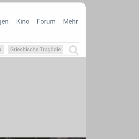
gen
Kino
Forum
Mehr
a
Griechische Tragödie
m
Die Macht der KI
26
nisvergabe
dcast-Reviews
Upfronts21