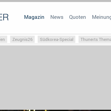
Magazin
News
Quoten
Meinun
fen
Zeugnis26
Südkorea-Special
Thunerts Them
r zu Hitler
Die Serientheorie
Faszination Horrorfil
n
Halloweeen
Weihnachts-Special
ZeugUpfronts
Special
Buchclub
Heim-EM
Screenforce25
Po
Buchclub
YouTuber
eSport im TV
Screenforce