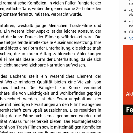
nd romantische Komödien. In vielen Fällen fungierte der
S
 eigentliche Date, wobei die gemeinsame Zeit ohne den
«C
ng konzentrieren zu müssen, verbracht wurde.
di
«T
nführen, weshalb junge Menschen Trash-Filme und
ne
 Ein wesentlicher Aspekt ist der leichte Konsum, der
ST
nd die kurze Dauer der Filme gewährleistet wird. Die
Sc
ne tiefgreifende intellektuelle Auseinandersetzung. Ihre
 und bietet eine Form der Unterhaltung, die sich zeitnah
schen, die in ihrem Alltag zahlreichen Ablenkungen
ei Filme als ideale Form der Unterhaltung, da sie sich
 leicht nachvollziehbare Narration aufweisen.
 des Lachens stellt ein wesentliches Element der
t Werke minderer Qualität bieten eine Vielzahl von
iches Lachen. Die Fähigkeit zur Komik verbindet
äre, die von Leichtigkeit und Wohlbefinden geprägt
 bezeichnet werden, ist die Erwartungshaltung der
 sie mit niedrigen Erwartungen an den Film herangehen
Bereitschaft zum Spaß auszeichnen. Dies resultiert in
tor, da die Filme nicht ernst genommen werden und
ität Anlass für Heiterkeit bieten. Der Nostalgiefaktor
ielzahl von Trash-Filmen sowie mittelmäßigen Komödien
 Weiteren evozieren sie Erinnerungen an eine weniger