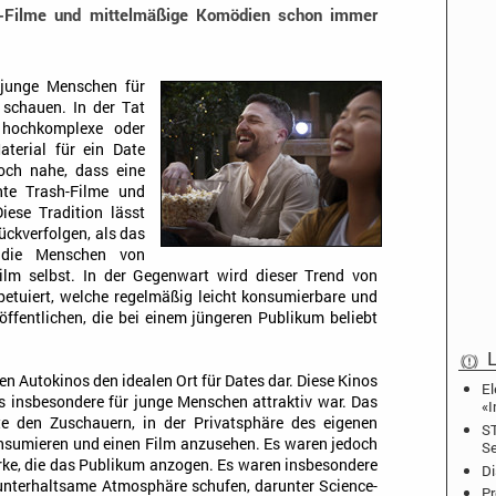
-Filme und mittelmäßige Komödien schon immer
 junge Menschen für
schauen. In der Tat
hochkomplexe oder
aterial für ein Date
doch nahe, dass eine
nte Trash-Filme und
iese Tradition lässt
rückverfolgen, als das
 die Menschen von
ilm selbst. In der Gegenwart wird dieser Trend von
etuiert, welche regelmäßig leicht konsumierbare und
öffentlichen, die bei einem jüngeren Publikum beliebt
L
en Autokinos den idealen Ort für Dates dar. Diese Kinos
El
as insbesondere für junge Menschen attraktiv war. Das
«I
e den Zuschauern, in der Privatsphäre des eigenen
ST
onsumieren und einen Film anzusehen. Es waren jedoch
Se
rke, die das Publikum anzogen. Es waren insbesondere
Di
 unterhaltsame Atmosphäre schufen, darunter Science-
Pr