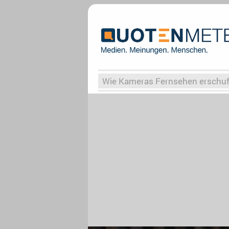
Wie Kameras Fernsehen erschu
Vergessene Serien
Von Weima
Globaler Süden
Das Ende vo
Upfronts25
AktenzeichenXY-
What the Game
Rassismus