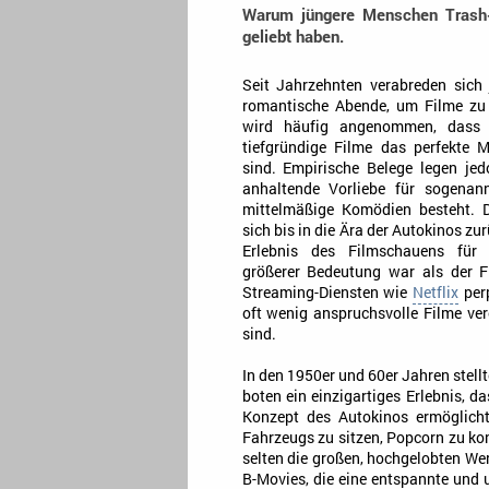
Warum jüngere Menschen Trash
geliebt haben.
Seit Jahrzehnten verabreden sich
romantische Abende, um Filme zu 
wird häufig angenommen, dass 
tiefgründige Filme das perfekte M
sind. Empirische Belege legen je
anhaltende Vorliebe für sogenan
mittelmäßige Komödien besteht. D
sich bis in die Ära der Autokinos zu
Erlebnis des Filmschauens für
größerer Bedeutung war als der F
Streaming-Diensten wie
Netflix
perp
oft wenig anspruchsvolle Filme ver
sind.
In den 1950er und 60er Jahren stellt
boten ein einzigartiges Erlebnis, d
Konzept des Autokinos ermöglicht
Fahrzeugs zu sitzen, Popcorn zu k
selten die großen, hochgelobten We
B-Movies, die eine entspannte und