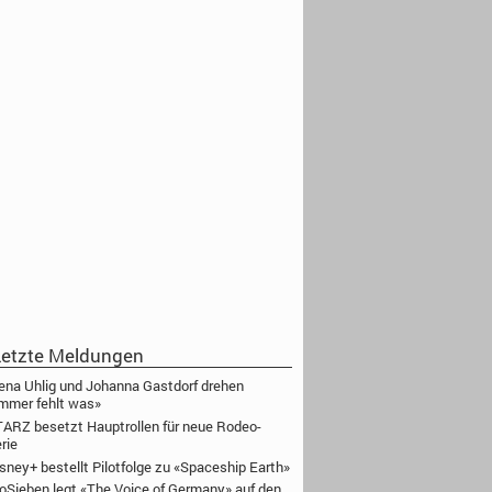
etzte Meldungen
ena Uhlig und Johanna Gastdorf drehen
mmer fehlt was»
ARZ besetzt Hauptrollen für neue Rodeo-
rie
sney+ bestellt Pilotfolge zu «Spaceship Earth»
oSieben legt «The Voice of Germany» auf den