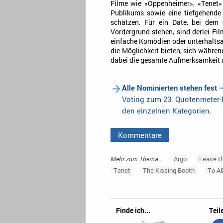
Filme wie «Oppenheimer», «Tenet» 
Publikums sowie eine tiefgehende 
schätzen. Für ein Date, bei dem
Vordergrund stehen, sind derlei Fi
einfache Komödien oder unterhaltsam
die Möglichkeit bieten, sich währ
dabei die gesamte Aufmerksamkeit a
Alle Nominierten stehen fest 
Voting zum 23. Quotenmeter-F
den einzelnen Kategorien.
Kommentare
Mehr zum Thema...
Argo
Leave t
Tenet
The Kissing Booth
To Al
Finde ich...
Teile