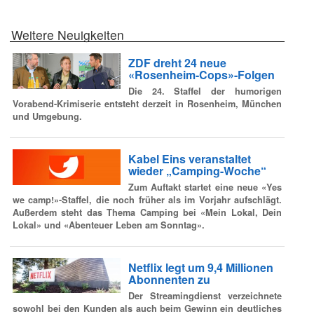
Weitere Neuigkeiten
ZDF dreht 24 neue
«Rosenheim-Cops»-Folgen
Die 24. Staffel der humorigen
Vorabend-Krimiserie entsteht derzeit in Rosenheim, München
und Umgebung.
Kabel Eins veranstaltet
wieder „Camping-Woche“
Zum Auftakt startet eine neue «Yes
we camp!»-Staffel, die noch früher als im Vorjahr aufschlägt.
Außerdem steht das Thema Camping bei «Mein Lokal, Dein
Lokal» und «Abenteuer Leben am Sonntag».
Netflix legt um 9,4 Millionen
Abonnenten zu
Der Streamingdienst verzeichnete
sowohl bei den Kunden als auch beim Gewinn ein deutliches