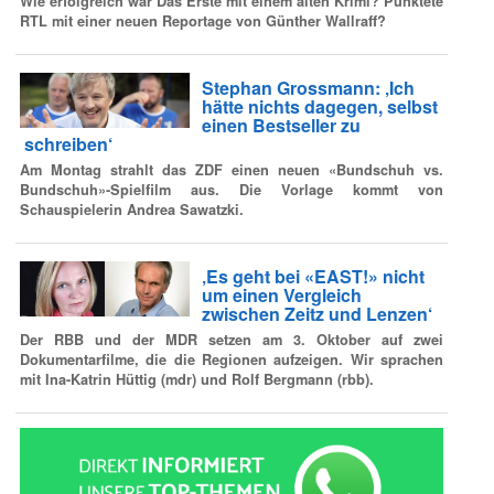
Wie erfolgreich war Das Erste mit einem alten Krimi? Punktete
RTL mit einer neuen Reportage von Günther Wallraff?
Stephan Grossmann: ‚Ich
hätte nichts dagegen, selbst
einen Bestseller zu
schreiben‘
Am Montag strahlt das ZDF einen neuen «Bundschuh vs.
Bundschuh»-Spielfilm aus. Die Vorlage kommt von
Schauspielerin Andrea Sawatzki.
‚Es geht bei «EAST!» nicht
um einen Vergleich
zwischen Zeitz und Lenzen‘
Der RBB und der MDR setzen am 3. Oktober auf zwei
Dokumentarfilme, die die Regionen aufzeigen. Wir sprachen
mit Ina-Katrin Hüttig (mdr) und Rolf Bergmann (rbb).