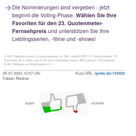
Die Nominierungen sind vergeben - jetzt
beginnt die Voting-Phase.
Wählen Sie Ihre
Favoriten für den 23. Quotenmeter-
Fernsehpreis
und unterstützen Sie Ihre
Lieblingsserien, -filme und -shows!
© AGF Videoforschung in Zusammenarbeit mit GfK; videoSCOPE 1.3, Marktstandard: TV.
Zuschauer ab 3 Jahren und 14-49 Jahre (Vorläufige Daten), BRD gesamt/ Fernsehpanel
D+EU Millionen und Marktanteile in %.
05.07.2023 10:57 Uhr
Kurz-URL:
qmde.de/143402
Fabian Riedner
super
schade