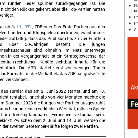
 am runden Leder spürbar zurückgegangen ist. Die
Hu
icht den Rücken gekehrt, aber die Top-Partien hatten
se
weniger.
Pr
Pr
al ob
Sat.1
,
RTL
, ZDF oder Das Erste Partien aus den
Sc
elen Länder- und Klubspielen übertragen, es ist immer
eder auffällig, dass das Publikum bis zu vier Fünfteln
us über 50-Jährigen besteht. Die jungen
rnsehzuschauer sind ohnehin im Netz unterwegs
hon in der Vergangenheit ist ein Strategiewechsel der
fentlich-rechtlichen Kanäle sichtbar: Inhalte für die
diathek. Die ARD startete erst vor wenigen Tagen
chs Formate für die Mediathek, das ZDF hat große Teile
ien verschoben.
 das Turnier, das am 2. Juni 2022 startet, und am 18.
nicht rentabel. Innerhalb von vier Monaten möchte die
im Sommer 2023 die übrigen vier Partien ausgestrahlt
ons League keinen wirklichen Wert hat, müssen Spiele
t im frei-empfangbaren Fernsehen verfügbar sein.
gekickt: Zwischen dem 2. Juni und 14. Juni werden die
in der zweiten September-Hälfte folgen zwei Partien.