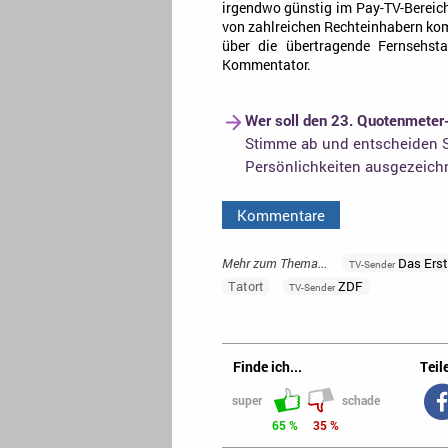
irgendwo günstig im Pay-TV-Bereich
von zahlreichen Rechteinhabern ko
über die übertragende Fernsehst
Kommentator.
Wer soll den 23. Quotenmeter
Stimme ab und entscheiden S
Persönlichkeiten ausgezeich
Kommentare
Mehr zum Thema...
Das Ers
TV-Sender
Tatort
ZDF
TV-Sender
Finde ich...
Teile
super
schade
65 %
35 %