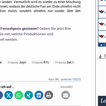
 landen. Vermutlich wird es wieder zu einer Mischung
mmen, sodass der deutsche Fan am Ende ohnehin nicht
ation motzt, sondern ohnehin nur wieder über den
-Fernsehpreis gewinnen?
Geben Sie jetzt Ihre
ie mit, welche Produktionen und
net werden.
◄
S
te
Joyn
RTL
Sat.1
TV-Sender
TV-Sender
TV-Sender
Kurz-URL:
qmde.de/133272
 ich auf...
Kontakt