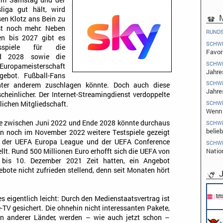
 am Samstag und der
liga gut hält, wird
M
sen Klotz ans Bein zu
st noch mehr: Neben
RUND
ten bis 2027 gibt es
SCHW
onsspiele für die
Favori
nd 2028 sowie die
SCHW
 Europameisterschaft
Jahre
gebot. Fußball-Fans
SCHW
ter anderem zuschlagen könnte. Doch auch diese
Jahre
cheinlicher. Der Internet-Streamingdienst verdoppelte
SCHW
lichen Mitgliedschaft.
Wenn 
ele zwischen Juni 2022 und Ende 2028 könnte durchaus
SCHW
belieb
en noch im November 2022 weitere Testspiele gezeigt
t der UEFA Europa League und der UEFA Conference
SCHW
Natio
llt. Rund 500 Millionen Euro erhofft sich die UEFA von
 bis 10. Dezember 2021 Zeit hatten, ein Angebot
bote nicht zufrieden stellend, denn seit Monaten hört
J
 eigentlich leicht: Durch den Medienstaatsvertrag ist
TV gesichert. Die ohnehin nicht interessanten Pakete,
en anderer Länder, werden – wie auch jetzt schon –