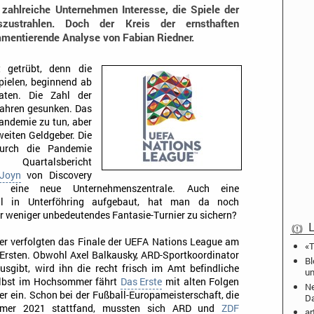
 zahlreiche Unternehmen Interesse, die Spiele der
uszustrahlen. Doch der Kreis der ernsthaften
ommentierende Analyse von Fabian Riedner.
 getrübt, denn die
pielen, beginnend ab
aten. Die Zahl der
Jahren gesunken. Das
andemie zu tun, aber
weiten Geldgeber. Die
durch die Pandemie
Quartalsbericht
Joyn
von Discovery
eine neue Unternehmenszentrale. Auch eine
ell in Unterföhring aufgebaut, hat man da noch
r weniger unbedeutendes Fantasie-Turnier zu sichern?
L
er verfolgten das Finale der UEFA Nations League am
«T
 Ersten. Obwohl Axel Balkausky, ARD-Sportkoordinator
Bl
usgibt, wird ihn die recht frisch im Amt befindliche
un
Selbst im Hochsommer fährt
Das Erste
mit alten Folgen
Ne
 ein. Schon bei der Fußball-Europameisterschaft, die
D
mer 2021 stattfand, mussten sich ARD und
ZDF
ar