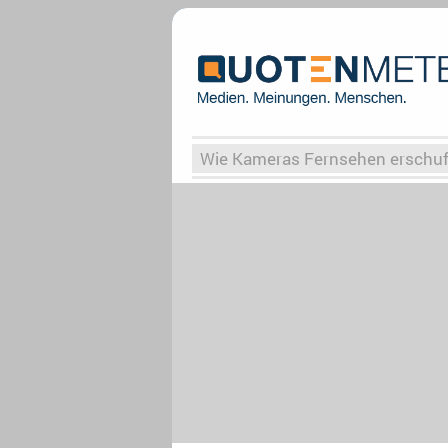
Wie Kameras Fernsehen erschu
Vergessene Serien
Von Weima
Globaler Süden
Das Ende vo
Upfronts25
AktenzeichenXY-
What the Game
Rassismus