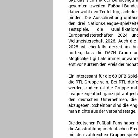
Sky, das sich mit der Bundesliga
gesamten zweiten Fußball-Bundes
daher wohl den Teufel tun, sich die
binden. Die Ausschreibung umfas
den drei Nations-League-Spielzei
Testspiele, die Qualifikati
Europameisterschaften 2024 u
Weltmeisterschaft 2026. Auch die
2028 ist ebenfalls derzeit im An
hoffen, dass die DAZN Group un
Möglichkeit gilt als immer unwahrs
erst vor Kurzem den Preis der monat
Ein Interessant für die 60 DFB-Spi
die RTL-Gruppe sein. Bei RTL dürf
werden, zudem ist die Gruppe mi
League eigentlich ganz gut aufgeste
den deutschen Unternehmen, die
abzugeben. Scheinbar sind die Ange
man nichts aus der Verbandsetage.
Die deutschen Fußball-Fans haben es
die Ausstrahlung im deutschen Free-
mit den zahlreichen Gruppenspiel