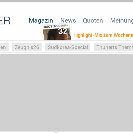
Magazin
News
Quoten
Meinun
32
Highlight-Mix zum Wochen
fen
Zeugnis26
Südkorea-Special
Thunerts Them
r zu Hitler
Die Serientheorie
Faszination Horrorfil
n
Halloweeen
Weihnachts-Special
ZeugUpfronts
Special
Buchclub
Heim-EM
Screenforce25
Po
Buchclub
YouTuber
eSport im TV
Screenforce