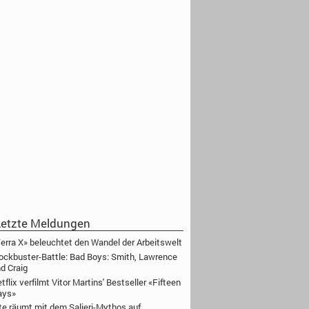
etzte Meldungen
erra X» beleuchtet den Wandel der Arbeitswelt
ockbuster-Battle: Bad Boys: Smith, Lawrence
d Craig
tflix verfilmt Vitor Martins' Bestseller «Fifteen
ays»
te räumt mit dem Salieri-Mythos auf