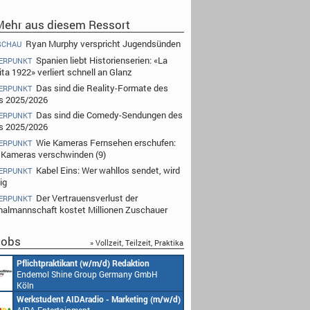
ehr aus diesem Ressort
Ryan Murphy verspricht Jugendsünden
SCHAU
Spanien liebt Historienserien: «La
ERPUNKT
ta 1922» verliert schnell an Glanz
Das sind die Reality-Formate des
ERPUNKT
s 2025/2026
Das sind die Comedy-Sendungen des
ERPUNKT
s 2025/2026
Wie Kameras Fernsehen erschufen:
ERPUNKT
Kameras verschwinden (9)
Kabel Eins: Wer wahllos sendet, wird
ERPUNKT
ig
Der Vertrauensverlust der
ERPUNKT
nalmannschaft kostet Millionen Zuschauer
obs
» Vollzeit, Teilzeit, Praktika
Pflichtpraktikant (w/m/d) Redaktion
Endemol Shine Group Germany GmbH
Köln
Werkstudent AIDAradio - Marketing (m/w/d)