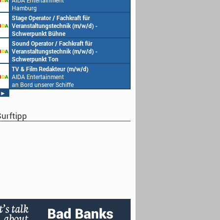
AIDA Entertainment
Hamburg
Stage Operator / Fachkraft für
Veranstaltungstechnik (m/w/d) -
Schwerpunkt Bühne
AIDA Entertainment
Sound Operator / Fachkraft für
an Bord unserer Schiffe
Veranstaltungstechnik (m/w/d) -
Schwerpunkt Ton
AIDA Entertainment
TV & Film Redakteur (m/w/d)
an Bord unserer Schiffe
AIDA Entertainment
an Bord unserer Schiffe
►
urftipp