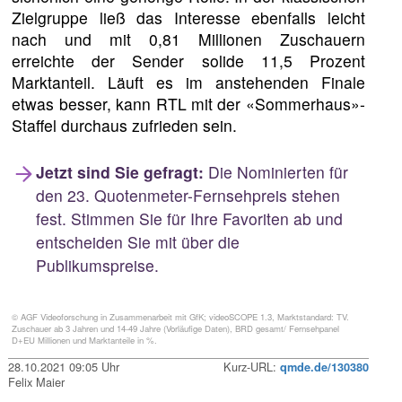
Zielgruppe ließ das Interesse ebenfalls leicht
nach und mit 0,81 Millionen Zuschauern
erreichte der Sender solide 11,5 Prozent
Marktanteil. Läuft es im anstehenden Finale
etwas besser, kann RTL mit der «Sommerhaus»-
Staffel durchaus zufrieden sein.
Jetzt sind Sie gefragt:
Die Nominierten für
den 23. Quotenmeter-Fernsehpreis stehen
fest. Stimmen Sie für Ihre Favoriten ab und
entscheiden Sie mit über die
Publikumspreise.
© AGF Videoforschung in Zusammenarbeit mit GfK; videoSCOPE 1.3, Marktstandard: TV.
Zuschauer ab 3 Jahren und 14-49 Jahre (Vorläufige Daten), BRD gesamt/ Fernsehpanel
D+EU Millionen und Marktanteile in %.
28.10.2021 09:05 Uhr
Kurz-URL:
qmde.de/130380
Felix Maier