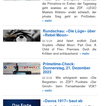
die Primetime im Ersten, der Tagessieg
geht sowieso an das ZDF. «LEGO
Masters Allstars» endet schwach, der
private Sieg geht an ProSieben.
» mehr
Rundschau: «Die Lüge» über
«Rebel Moon»
Jetzt feiert endlich Zack
22.12.23
Snyders «Rebel Moon: Part One: A
Child of Fire» Premiere. Doch die
Kritiken sind enttäuschend.
» mehr
Primetime-Check:
Donnerstag, 21. Dezember
2023
Wie erfolgreich waren «Die
22.12.23
Bergretter» im ZDF? Punktete «Der
Grinch» beim Fernsehsender VOX?
» mehr
«Davos 1917» baut ab