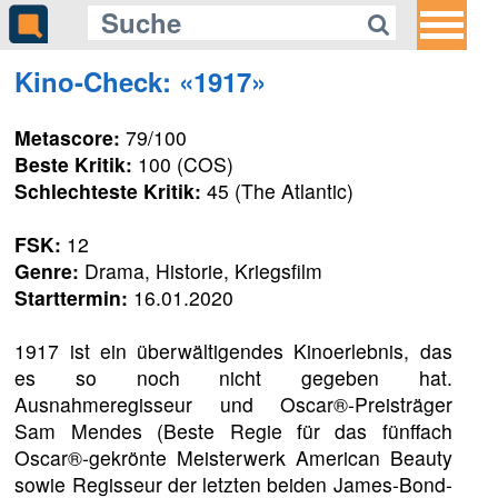
Kino-Check: «1917»
Metascore:
79/100
Beste Kritik:
100 (COS)
Schlechteste Kritik:
45 (The Atlantic)
FSK:
12
Genre:
Drama, Historie, Kriegsfilm
Starttermin:
16.01.2020
1917 ist ein überwältigendes Kinoerlebnis, das
es so noch nicht gegeben hat.
Ausnahmeregisseur und Oscar®-Preisträger
Sam Mendes (Beste Regie für das fünffach
Oscar®-gekrönte Meisterwerk American Beauty
sowie Regisseur der letzten beiden James-Bond-