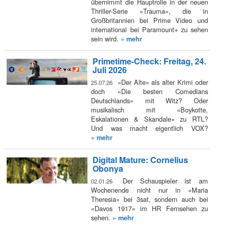
übernimmt die Hauptrolle in der neuen
Thriller-Serie «Trauma», die in
Großbritannien bei Prime Video und
international bei Paramount+ zu sehen
sein wird.
» mehr
Primetime-Check: Freitag, 24.
Juli 2026
«Der Alte» als alter Krimi oder
25.07.26
doch «Die besten Comedians
Deutschlands» mit Witz? Oder
musikalisch mit «Boykotte,
Eskalationen & Skandale» zu RTL?
Und was macht eigentlich VOX?
» mehr
Digital Mature: Cornelius
Obonya
Der Schauspieler ist am
02.01.26
Wochenende nicht nur in «Maria
Theresia» bei 3sat, sondern auch bei
«Davos 1917» im HR Fernsehen zu
sehen.
» mehr