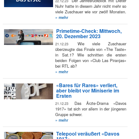
Der Jahresrückblick mit Dieter
22.12.23
Nuhr hatte in diesem Jahr nicht mehr so
viele Zuschauer wie vor zwölf Monaten.
» mehr
Primetime-Check: Mittwoch,
20. Dezember 2023
Wie viele Zuschauer
21.12.23
überzeugte das Finale von «The Taste»
in Sat.1? Wie schnitten die ersten
beiden Folgen von «Club Las Piranjas»
bei RTL ab?
» mehr
«Bares für Rares» verliert,
aber bleibt vor Miniserie im
Ersten
Das Ärzte-Drama «Davos
21.12.23
1917» tat sich vor allem in der jüngeren
Gruppe schwer.
» mehr
Telepool veräußert «Davos
1917»