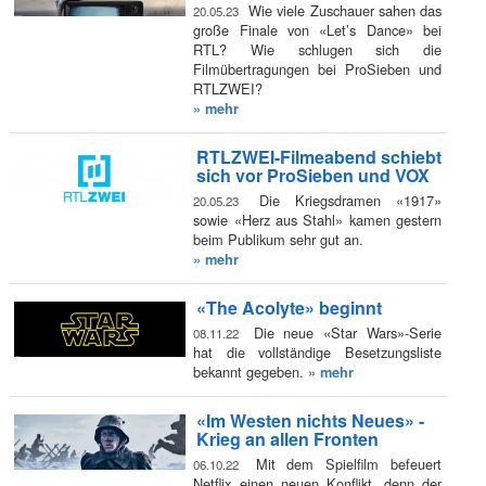
Wie viele Zuschauer sahen das
20.05.23
große Finale von «Let’s Dance» bei
RTL? Wie schlugen sich die
Filmübertragungen bei ProSieben und
RTLZWEI?
» mehr
RTLZWEI-Filmeabend schiebt
sich vor ProSieben und VOX
Die Kriegsdramen «1917»
20.05.23
sowie «Herz aus Stahl» kamen gestern
beim Publikum sehr gut an.
» mehr
«The Acolyte» beginnt
Die neue «Star Wars»-Serie
08.11.22
hat die vollständige Besetzungsliste
bekannt gegeben.
» mehr
«Im Westen nichts Neues» -
Krieg an allen Fronten
Mit dem Spielfilm befeuert
06.10.22
Netflix einen neuen Konflikt, denn der