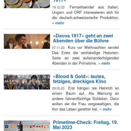
Fernsehsender aus Italien,
19.12.23
Ungarn und ORF interessieren sich für
die deutsch-schweizerische Produktion.
» mehr
«Davos 1917» geht an zwei
Abenden über die Bühne
Kurz vor Weihnachten sendet
07.11.23
Das Erste die sechsteilige Historien-
Serie an zwei aufeinanderfolgenden
Abenden in der Primetime.
» mehr
«Blood & Gold»: lautes,
fetziges, dreckiges Kino
Erst hängen sie Heinrich an
29.05.23
einem Baum auf. Als Warnung an
andere fahnenflüchtige Soldaten. Dann
wollen sie die Frau vergewaltigen, die
ihm das Leben gerettet hat.
» mehr
Primetime-Check: Freitag, 19.
Mai 2023