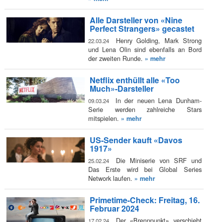
Alle Darsteller von «Nine
Perfect Strangers» gecastet
Henry Golding, Mark Strong
22.03.24
und Lena Olin sind ebenfalls an Bord
der zweiten Runde.
» mehr
Netflix enthüllt alle «Too
Much»-Darsteller
In der neuen Lena Dunham-
09.03.24
Serie werden zahlreiche Stars
mitspielen.
» mehr
US-Sender kauft «Davos
1917»
Die Miniserie von SRF und
25.02.24
Das Erste wird bei Global Series
Network laufen.
» mehr
Primetime-Check: Freitag, 16.
Februar 2024
Der «Brennpunkt» verschiebt
17.02.24