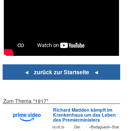
◄ zurück zur Startseite ◄
Zum Thema "1917"
Richard Madden kämpft im
Krankenhaus um das Leben
des Premierministers
Der «Bodyguard»-Star
06.08.26