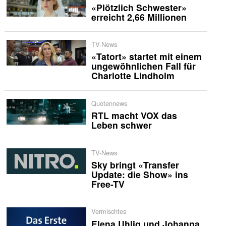
«Plötzlich Schwester»
erreicht 2,66 Millionen
TV-News
«Tatort» startet mit einem
ungewöhnlichen Fall für
Charlotte Lindholm
Quotennews
RTL macht VOX das
Leben schwer
TV-News
Sky bringt «Transfer
Update: die Show» ins
Free-TV
Vermischtes
Elena Uhlig und Johanna