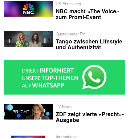
US-Fernsehen
NBC macht «The Voice»
zum Promi-Event
Quotenmeter.FM
Tango zwischen Lifestyle
und Authentizität
TV-News
ZDF zeigt vierte «Precht»-
Ausgabe
International