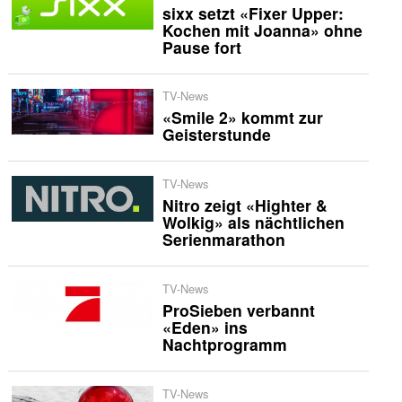
sixx setzt «Fixer Upper:
Kochen mit Joanna» ohne
Pause fort
TV-News
«Smile 2» kommt zur
Geisterstunde
TV-News
Nitro zeigt «Highter &
Wolkig» als nächtlichen
Serienmarathon
TV-News
ProSieben verbannt
«Eden» ins
Nachtprogramm
TV-News