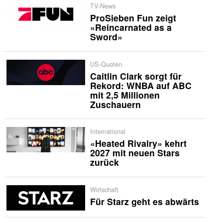
TV-News
ProSieben Fun zeigt
«Reincarnated as a
Sword»
US-Quoten
Caitlin Clark sorgt für
Rekord: WNBA auf ABC
mit 2,5 Millionen
Zuschauern
International
«Heated Rivalry» kehrt
2027 mit neuen Stars
zurück
Wirtschaft
Für Starz geht es abwärts