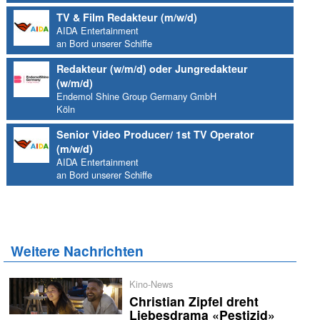
TV & Film Redakteur (m/w/d)
AIDA Entertainment
an Bord unserer Schiffe
Redakteur (w/m/d) oder Jungredakteur
(w/m/d)
Endemol Shine Group Germany GmbH
Köln
Senior Video Producer/ 1st TV Operator
(m/w/d)
AIDA Entertainment
an Bord unserer Schiffe
Weitere Nachrichten
Kino-News
Christian Zipfel dreht
Liebesdrama «Pestizid»