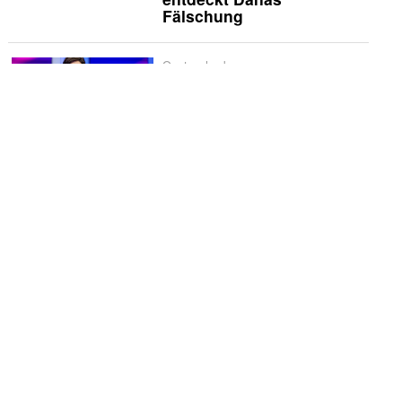
Fälschung
Quotencheck
Quotencheck:
«Maischberger»
Schwerpunkt
Spanien liebt
Historienserien: «La
Favorita 1922» verliert
schnell an Glanz
Vermischtes
Godehard Giese und
Ursina Lardi treten zum
«Duell» an
Die Kritiker
Die Kritiker: «Nix ist fix»