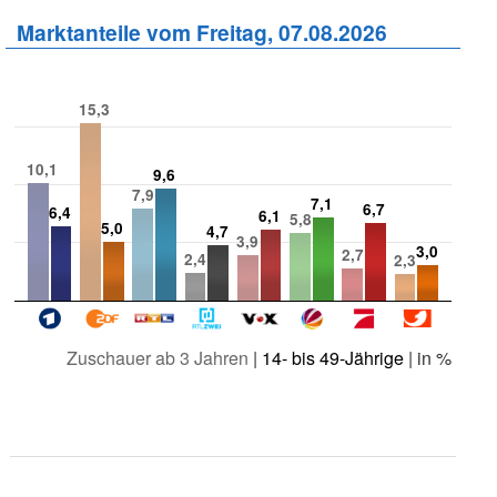
Marktanteile vom Freitag, 07.08.2026
15,3
10,1
9,6
7,9
7,1
6,7
6,4
6,1
5,8
5,0
4,7
3,9
3,0
2,7
2,4
2,3
Zuschauer ab 3 Jahren
|
14- bis 49-Jährige
| in %