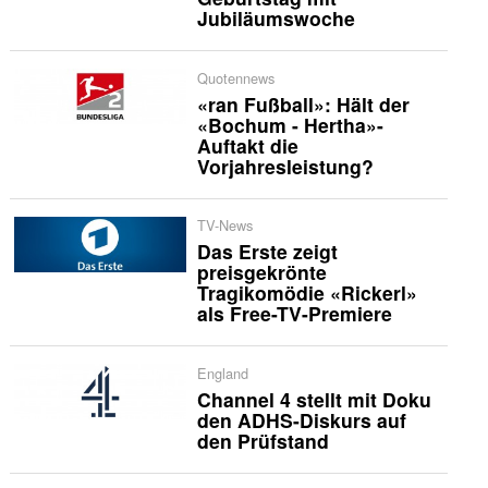
Jubiläumswoche
Quotennews
«ran Fußball»: Hält der
«Bochum - Hertha»-
Auftakt die
Vorjahresleistung?
TV-News
Das Erste zeigt
preisgekrönte
Tragikomödie «Rickerl»
als Free-TV-Premiere
England
Channel 4 stellt mit Doku
den ADHS-Diskurs auf
den Prüfstand