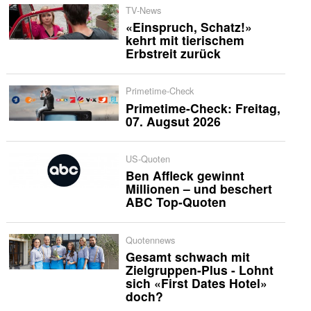
TV-News
«Einspruch, Schatz!»
kehrt mit tierischem
Erbstreit zurück
Primetime-Check
Primetime-Check: Freitag,
07. Augsut 2026
US-Quoten
Ben Affleck gewinnt
Millionen – und beschert
ABC Top-Quoten
Quotennews
Gesamt schwach mit
Zielgruppen-Plus - Lohnt
sich «First Dates Hotel»
doch?