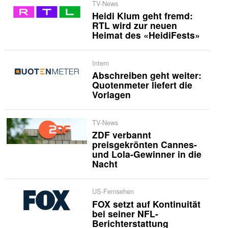
TV-News
Heidi Klum geht fremd:
RTL wird zur neuen
Heimat des «HeidiFests»
Intern
Abschreiben geht weiter:
Quotenmeter liefert die
Vorlagen
TV-News
ZDF verbannt
preisgekrönten Cannes-
und Lola-Gewinner in die
Nacht
US-Fernsehen
FOX setzt auf Kontinuität
bei seiner NFL-
Berichterstattung