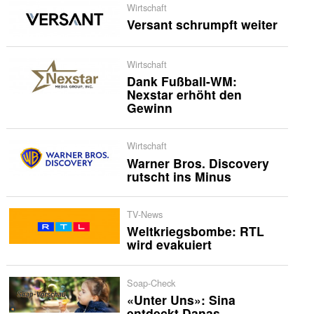
Wirtschaft
Versant schrumpft weiter
Wirtschaft
Dank Fußball-WM:
Nexstar erhöht den
Gewinn
Wirtschaft
Warner Bros. Discovery
rutscht ins Minus
TV-News
Weltkriegsbombe: RTL
wird evakuiert
Soap-Check
«Unter Uns»: Sina
entdeckt Danas