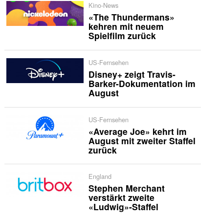
Kino-News
«The Thundermans»
kehren mit neuem
Spielfilm zurück
US-Fernsehen
Disney+ zeigt Travis-
Barker-Dokumentation im
August
US-Fernsehen
«Average Joe» kehrt im
August mit zweiter Staffel
zurück
England
Stephen Merchant
verstärkt zweite
«Ludwig»-Staffel