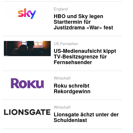
England
HBO und Sky legen
Starttermin für
Justizdrama «War» fest
US-Fernsehen
US-Medienaufsicht kippt
TV-Besitzsgrenze für
Fernsehsender
Wirtschaft
Roku schreibt
Rekordgewinn
Wirtschaft
Lionsgate ächzt unter der
Schuldenlast