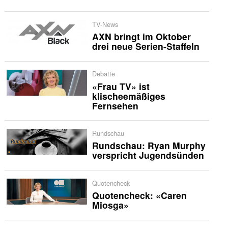
TV-News
AXN bringt im Oktober
drei neue Serien-Staffeln
Debatte
«Frau TV» ist
klischeemäßiges
Fernsehen
Rundschau
Rundschau: Ryan Murphy
verspricht Jugendsünden
Quotencheck
Quotencheck: «Caren
Miosga»