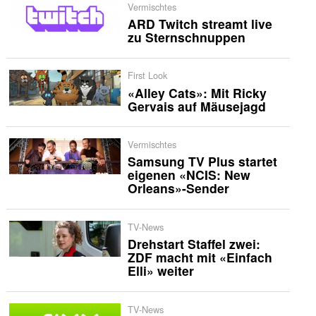
Vermischtes
ARD Twitch streamt live
zu Sternschnuppen
First Look
«Alley Cats»: Mit Ricky
Gervais auf Mäusejagd
Vermischtes
Samsung TV Plus startet
eigenen «NCIS: New
Orleans»-Sender
TV-News
Drehstart Staffel zwei:
ZDF macht mit «Einfach
Elli» weiter
TV-News