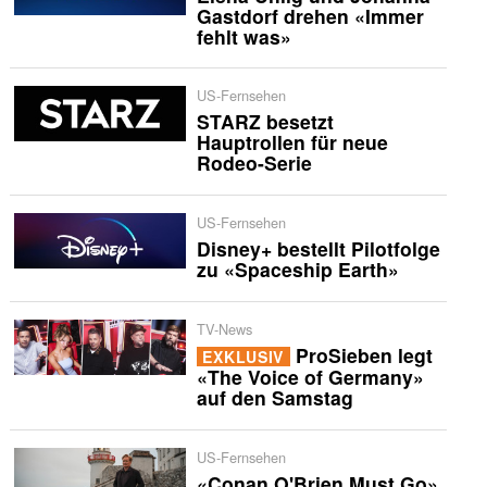
Gastdorf drehen «Immer
fehlt was»
US-Fernsehen
STARZ besetzt
Hauptrollen für neue
Rodeo-Serie
US-Fernsehen
Disney+ bestellt Pilotfolge
zu «Spaceship Earth»
TV-News
ProSieben legt
EXKLUSIV
«The Voice of Germany»
auf den Samstag
US-Fernsehen
«Conan O'Brien Must Go»