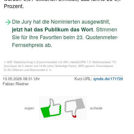
Prozent.
Die Jury hat die Nominierten ausgewählt,
jetzt hat das Publikum das Wort
. Stimmen
Sie für Ihre Favoriten beim 23. Quotenmeter-
Fernsehpreis ab.
© AGF Videoforschung in Zusammenarbeit mit GfK; videoSCOPE 1.3, Marktstandard: TV.
Zuschauer ab 3 Jahren und 14-49 Jahre (Vorläufige Daten), BRD gesamt/ Fernsehpanel
D+EU Millionen und Marktanteile in %.
13.05.2026 08:31 Uhr
Kurz-URL:
qmde.de/171720
Fabian Riedner
super
schade