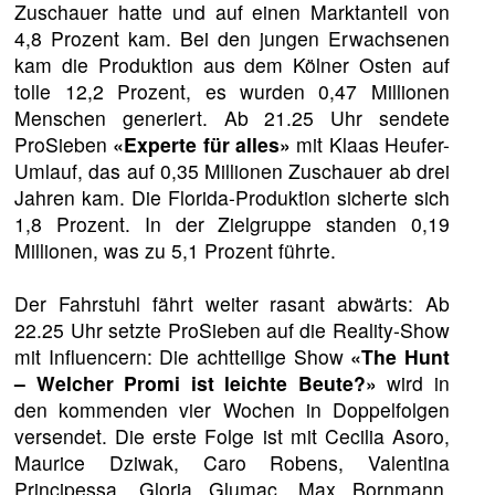
Zuschauer hatte und auf einen Marktanteil von
4,8 Prozent kam. Bei den jungen Erwachsenen
kam die Produktion aus dem Kölner Osten auf
tolle 12,2 Prozent, es wurden 0,47 Millionen
Menschen generiert. Ab 21.25 Uhr sendete
ProSieben
«Experte für alles»
mit Klaas Heufer-
Umlauf, das auf 0,35 Millionen Zuschauer ab drei
Jahren kam. Die Florida-Produktion sicherte sich
1,8 Prozent. In der Zielgruppe standen 0,19
Millionen, was zu 5,1 Prozent führte.
Der Fahrstuhl fährt weiter rasant abwärts: Ab
22.25 Uhr setzte ProSieben auf die Reality-Show
mit Influencern: Die achtteilige Show
«The Hunt
– Welcher Promi ist leichte Beute?»
wird in
den kommenden vier Wochen in Doppelfolgen
versendet. Die erste Folge ist mit Cecilia Asoro,
Maurice Dziwak, Caro Robens, Valentina
Principessa, Gloria Glumac, Max Bornmann,