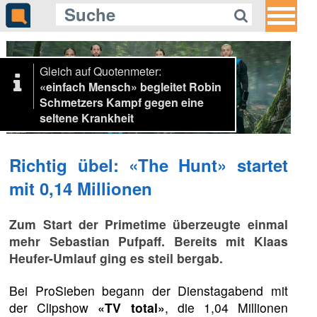
Gleich auf Quotenmeter:
«einfach Mensch» begleitet Robin
Schmetzers Kampf gegen eine
seltene Krankheit
Richtig übel: «The Hunt» startet
mit 0,14 Millionen
Zum Start der Primetime überzeugte einmal
mehr Sebastian Pufpaff. Bereits mit Klaas
Heufer-Umlauf ging es steil bergab.
Bei ProSieben begann der Dienstagabend mit
der Clipshow
«TV total»
, die 1,04 Millionen