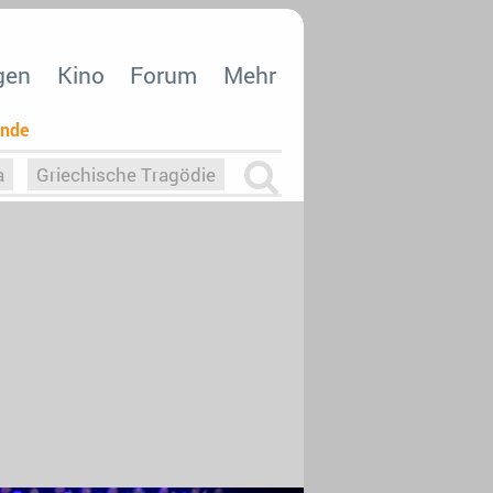
gen
Kino
Forum
Mehr
ende
a
Griechische Tragödie
m
Die Macht der KI
26
nisvergabe
dcast-Reviews
Upfronts21