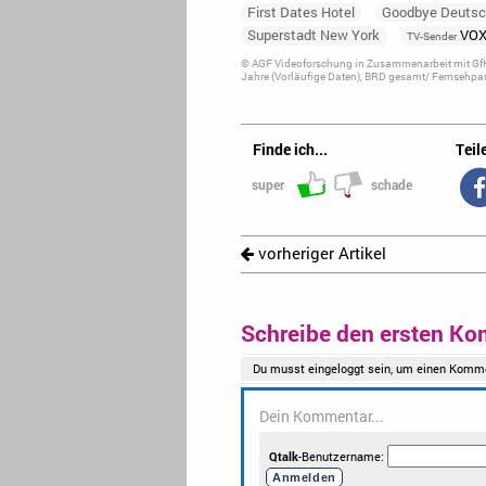
First Dates Hotel
Goodbye Deutsc
Superstadt New York
VO
TV-Sender
© AGF Videoforschung in Zusammenarbeit mit GfK
Jahre (Vorläufige Daten), BRD gesamt/ Fernsehpan
Finde ich...
Teile
super
schade
vorheriger Artikel
Schreibe den ersten Ko