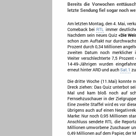
Bereits die Vorwochen enttäuscht
letzte Sendung fiel sogar noch wei
Am letzten Montag, den 4. Mai, ver
Comeback bei
RTL
immer deutliche
Nachdem sein neues Quiz
«Die Weis
schon zum Auftakt nur durchwachs
Prozent durch 0,34 Millionen angelte
zweiten Datum noch merklicher in
Weiter verschlechterte 7,5 Prozent
14-49-Jährigen wurden eingefahr
erneut hinter ARD und auch
Sat.1
zu
Die dritte Woche (11.Mai) konnte 
Dreck ziehen: Das Quiz unterbot se
Mal und kam bloß noch auf schle
Fernsehzuschauer in der Zielgruppe 
Eine zweite Staffel wird es vor di
übrigens auch auf einen Negativrek
Marke: Nur noch 0,95 Millionen stan
Anschluss sendete RTL die Repor
Millionen umworbene Zuschauer und 
0,49 Millionen auf dem Papier, der M