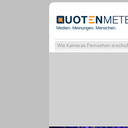
Wie Kameras Fernsehen erschu
Vergessene Serien
Von Weima
Globaler Süden
Das Ende vo
Upfronts25
AktenzeichenXY-
What the Game
Rassismus