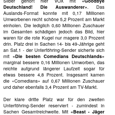
Silber gehört hier VOX mit
«Goodbye
Deutschland! Die Auswanderer»
. Das
Auslands-Format konnte mit 0,17 Millionen
Umworbenen recht schöne 5,2 Prozent am Markt
einholen. Die lediglich 0,60 Millionen Zuschauer
im Gesamten schädigen jedoch das Bild, hier
waren für die rote Kugel nur magere 3,0 Prozent
drin. Platz drei in Sachen 14- bis 49-Jährige geht
an Sat.1 - der Unterföhring-Sender sicherte sich
mit
«Die besten Comedians Deutschlands»
marginal bessere 0,16 Millionen Umworben, das
reichte aufgrund längerer Laufzeit sogar für
etwas bessere 4,8 Prozent. Insgesamt kamen
die «Comedians» auf 0,67 Millionen Zuschauer
und daher ebenfalls 3,4 Prozent am TV-Markt.
Der klare dritte Platz war für den zweiten
Unterföhring-Sender reserviert - zumindest in
Sachen Gesamtreichweite. Mit
«Beast - Jäger