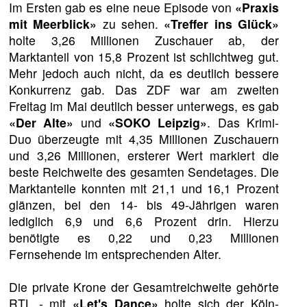
Im Ersten gab es eine neue Episode von
«Praxis
mit Meerblick»
zu sehen.
«Treffer ins Glück»
holte 3,26 Millionen Zuschauer ab, der
Marktanteil von 15,8 Prozent ist schlichtweg gut.
Mehr jedoch auch nicht, da es deutlich bessere
Konkurrenz gab. Das ZDF war am zweiten
Freitag im Mai deutlich besser unterwegs, es gab
«Der Alte»
und
«SOKO Leipzig»
. Das Krimi-
Duo überzeugte mit 4,35 Millionen Zuschauern
und 3,26 Millionen, ersterer Wert markiert die
beste Reichweite des gesamten Sendetages. Die
Marktanteile konnten mit 21,1 und 16,1 Prozent
glänzen, bei den 14- bis 49-Jährigen waren
lediglich 6,9 und 6,6 Prozent drin. Hierzu
benötigte es 0,22 und 0,23 Millionen
Fernsehende im entsprechenden Alter.
Die private Krone der Gesamtreichweite gehörte
RTL - mit
«Let's Dance»
holte sich der Köln-