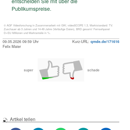
entscheiden Sie mit über die
Publikumspreise.
© AGF Videoforschung in Zusammenarbeit mit GfK; videoSCOPE 1.3, Marktstandard: TV.
Zuschauer ab 3 Jahren und 14-49 Jahre (Vorläufige Daten), BRD gesamt/ Fernsehpanel
D+EU Millionen und Marktanteile in %.
09.05.2026 09:59 Uhr
Kurz-URL:
qmde.de/171616
Felix Maier
super
schade
Artikel teilen