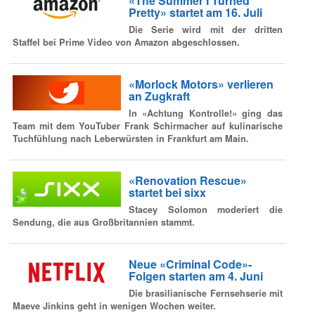
«The Summer I Turned
Pretty» startet am 16. Juli
Die Serie wird mit der dritten
Staffel bei Prime Video von Amazon abgeschlossen.
«Morlock Motors» verlieren
an Zugkraft
In «Achtung Kontrolle!» ging das
Team mit dem YouTuber Frank Schirmacher auf kulinarische
Tuchfühlung nach Leberwürsten in Frankfurt am Main.
«Renovation Rescue»
startet bei sixx
Stacey Solomon moderiert die
Sendung, die aus Großbritannien stammt.
Neue «Criminal Code»-
Folgen starten am 4. Juni
Die brasilianische Fernsehserie mit
Maeve Jinkins geht in wenigen Wochen weiter.