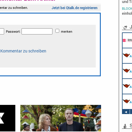
und T
BLOCK
einho
J
◄
S