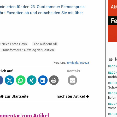
inierten für den 23. Quotenmeter-Fernsehpreis
Ihre Favoriten ab und entscheiden Sie mit über
e Next Three Days
Tod auf dem Nil
Transformers : Aufstieg der Bestien
M
Kurz-URL:
qmde.de/157923
BLOCK
 ich auf...
Kontakt
BLOCK
Krabb
BLOCK
Schok
BLOCK
zur Startseite
nächster Artikel
liefer
BLOCK
vorne
mmentar zum Artikel
BLOCK