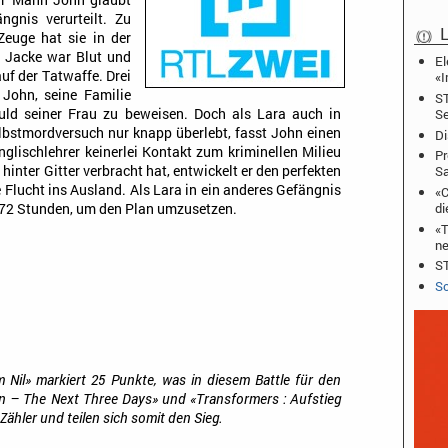
ihr Mann John glaubt
ngnis verurteilt. Zu
L
Zeuge hat sie in der
r Jacke war Blut und
El
uf der Tatwaffe. Drei
«I
 John, seine Familie
ST
Se
ld seiner Frau zu beweisen. Doch als Lara auch in
Selbstmordversuch nur knapp überlebt, fasst John einen
Di
glischlehrer keinerlei Kontakt zum kriminellen Milieu
Pr
S
hinter Gitter verbracht hat, entwickelt er den perfekten
lucht ins Ausland. Als Lara in ein anderes Gefängnis
«C
di
r 72 Stunden, um den Plan umzusetzen.
«T
ne
ST
Sc
Nil» markiert 25 Punkte, was in diesem Battle für den
en – The Next Three Days» und «Transformers : Aufstieg
 Zähler und teilen sich somit den Sieg.