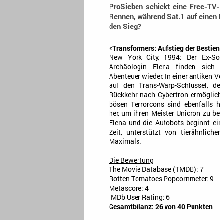
ProSieben schickt eine Free-TV
Rennen, während Sat.1 auf einen K
den Sieg?
«Transformers: Aufstieg der Bestien
New York City, 1994: Der Ex-S
Archäologin Elena finden sich
Abenteuer wieder. In einer antiken V
auf den Trans-Warp-Schlüssel, d
Rückkehr nach Cybertron ermöglic
bösen Terrorcons sind ebenfalls 
her, um ihren Meister Unicron zu b
Elena und die Autobots beginnt ei
Zeit, unterstützt von tierähnlich
Maximals.
Die Bewertung
The Movie Database (TMDB): 7
Rotten Tomatoes Popcornmeter: 9
Metascore: 4
IMDb User Rating: 6
Gesamtbilanz: 26 von 40 Punkten