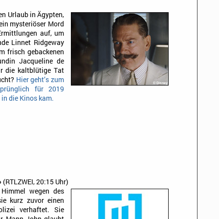
)
en Urlaub in Ägypten,
 ein mysteriöser Mord
Ermittlungen auf, um
nde Linnet Ridgeway
m frisch gebackenen
ndin Jacqueline de
r die kaltblütige Tat
ucht?
Hier geht’s zum
sprünglich für 2019
 in die Kinos kam.
»
(RTLZWEI, 20:15 Uhr)
m Himmel wegen des
sie kurz zuvor einen
lizei verhaftet. Sie