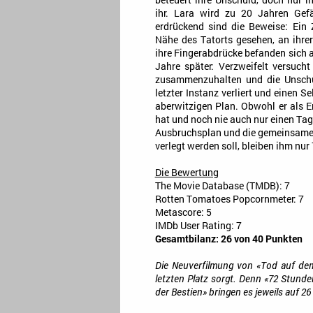
beteuert ihre Unschuld, doch nur 
ihr. Lara wird zu 20 Jahren Gefä
erdrückend sind die Beweise: Ein 
Nähe des Tatorts gesehen, an ihre
ihre Fingerabdrücke befanden sich a
Jahre später: Verzweifelt versucht
zusammenzuhalten und die Unschu
letzter Instanz verliert und einen 
aberwitzigen Plan. Obwohl er als En
hat und noch nie auch nur einen Tag 
Ausbruchsplan und die gemeinsame F
verlegt werden soll, bleiben ihm nu
Die Bewertung
The Movie Database (TMDB): 7
Rotten Tomatoes Popcornmeter: 7
Metascore: 5
IMDb User Rating: 7
Gesamtbilanz: 26 von 40 Punkten
Die Neuverfilmung von «Tod auf dem 
letzten Platz sorgt. Denn «72 Stund
der Bestien» bringen es jeweils auf 26