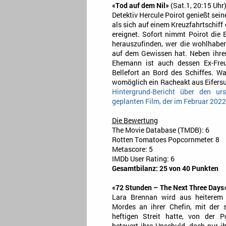
«Tod auf dem Nil»
(Sat.1, 20:15 Uhr
Detektiv Hercule Poirot genießt sein
als sich auf einem Kreuzfahrtschiff
ereignet. Sofort nimmt Poirot die 
herauszufinden, wer die wohlhabe
auf dem Gewissen hat. Neben ihre
Ehemann ist auch dessen Ex-Freu
Bellefort an Bord des Schiffes. Wa
womöglich ein Racheakt aus Eifers
Hintergrund-Bericht über den ur
geplanten Film, der im Februar 2022
Die Bewertung
The Movie Database (TMDB): 6
Rotten Tomatoes Popcornmeter: 8
Metascore: 5
IMDb User Rating: 6
Gesamtbilanz: 25 von 40 Punkten
«72 Stunden – The Next Three Days
Lara Brennan wird aus heitere
Mordes an ihrer Chefin, mit der 
heftigen Streit hatte, von der Po