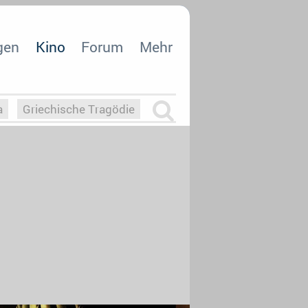
gen
Kino
Forum
Mehr
a
Griechische Tragödie
m
Die Macht der KI
26
nisvergabe
dcast-Reviews
Upfronts21