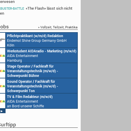
ierwesen
«The Flash» lässt sich nicht
BUSTER-BATTLE
len
obs
» Vollzeit, Teilzeit, Praktika
Pflichtpraktikant (w/m/d) Redaktion
Endemol Shine Group Germany GmbH
Köln
Werkstudent AIDAradio - Marketing (m/w/d)
AIDA Entertainment
Hamburg
Stage Operator / Fachkraft für
Veranstaltungstechnik (m/w/d) -
Schwerpunkt Bühne
AIDA Entertainment
Sound Operator / Fachkraft für
an Bord unserer Schiffe
Veranstaltungstechnik (m/w/d) -
Schwerpunkt Ton
AIDA Entertainment
TV & Film Redakteur (m/w/d)
an Bord unserer Schiffe
AIDA Entertainment
an Bord unserer Schiffe
►
urftipp