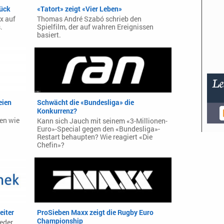
rück
«Tatort» zeigt «Vier Leben»
x auf
Thomas André Szabó schrieb den
.
Spielfilm, der auf wahren Ereignissen
basiert.
eien
Schwächt die «Bundesliga» die
Konkurrenz?
ien wie
Kann sich Jauch mit seinem «3-Millionen-
Euro»-Special gegen den «Bundesliga»-
Restart behaupten? Wie reagiert «Die
Chefin»?
eiter
ProSieben Maxx zeigt die Rugby Euro
Championship
eder