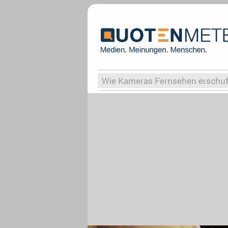
Wie Kameras Fernsehen erschu
Vergessene Serien
Von Weima
Globaler Süden
Das Ende vo
Upfronts25
AktenzeichenXY-
What the Game
Rassismus