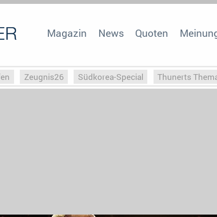
Magazin
News
Quoten
Meinun
fen
Zeugnis26
Südkorea-Special
Thunerts Them
r zu Hitler
Die Serientheorie
Faszination Horrorfil
n
Halloweeen
Weihnachts-Special
ZeugUpfronts
Special
Buchclub
Heim-EM
Screenforce25
Po
Buchclub
YouTuber
eSport im TV
Screenforce