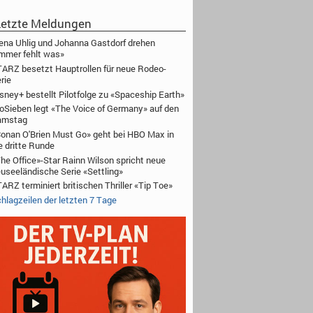
etzte Meldungen
ena Uhlig und Johanna Gastdorf drehen
mmer fehlt was»
ARZ besetzt Hauptrollen für neue Rodeo-
rie
sney+ bestellt Pilotfolge zu «Spaceship Earth»
oSieben legt «The Voice of Germany» auf den
amstag
onan O'Brien Must Go» geht bei HBO Max in
e dritte Runde
he Office»-Star Rainn Wilson spricht neue
useeländische Serie «Settling»
ARZ terminiert britischen Thriller «Tip Toe»
hlagzeilen der letzten 7 Tage