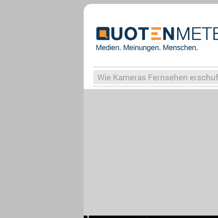
Wie Kameras Fernsehen erschu
Vergessene Serien
Von Weima
Globaler Süden
Das Ende vo
Upfronts25
AktenzeichenXY-
What the Game
Rassismus