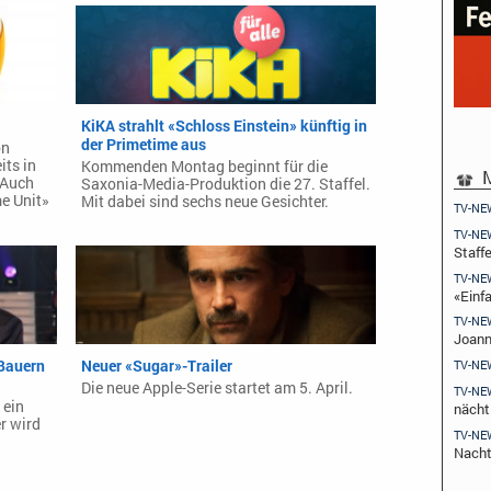
KiKA strahlt «Schloss Einstein» künftig in
der Primetime aus
on
its in
Kommenden Montag beginnt für die
M
 Auch
Saxonia-Media-Produktion die 27. Staffel.
me Unit»
Mit dabei sind sechs neue Gesichter.
TV-NE
TV-NE
Staffe
TV-NE
«Einfa
TV-NE
Joann
 Bauern
Neuer «Sugar»-Trailer
TV-NE
Die neue Apple-Serie startet am 5. April.
TV-NE
 ein
nächt
r wird
TV-NE
Nach