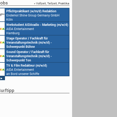
obs
» Vollzeit, Teilzeit, Praktika
Pflichtpraktikant (w/m/d) Redaktion
Endemol Shine Group Germany GmbH
Köln
Werkstudent AIDAradio - Marketing (m/w/d)
AIDA Entertainment
Hamburg
Stage Operator / Fachkraft für
Veranstaltungstechnik (m/w/d) -
Schwerpunkt Bühne
AIDA Entertainment
Sound Operator / Fachkraft für
an Bord unserer Schiffe
Veranstaltungstechnik (m/w/d) -
Schwerpunkt Ton
AIDA Entertainment
TV & Film Redakteur (m/w/d)
an Bord unserer Schiffe
AIDA Entertainment
an Bord unserer Schiffe
►
urftipp