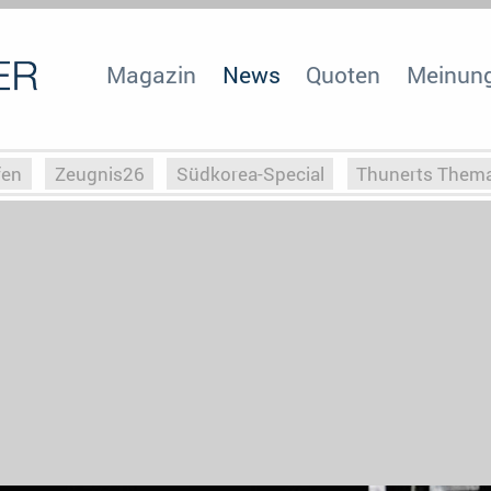
Magazin
News
Quoten
Meinun
fen
Zeugnis26
Südkorea-Special
Thunerts Them
r zu Hitler
Die Serientheorie
Faszination Horrorfil
n
Halloweeen
Weihnachts-Special
ZeugUpfronts
Special
Buchclub
Heim-EM
Screenforce25
Po
Buchclub
YouTuber
eSport im TV
Screenforce