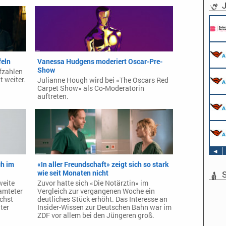
J
feln
Vanessa Hudgens moderiert Oscar-Pre-
Show
ufzahlen
t weiter.
Julianne Hough wird bei «The Oscars Red
Carpet Show» als Co-Moderatorin
auftreten.
◄
ch im
«In aller Freundschaft» zeigt sich so stark
wie seit Monaten nicht
S
weite
Zuvor hatte sich «Die Notärztin» im
eamteter
Vergleich zur vergangenen Woche ein
ächst
deutliches Stück erhöht. Das Interesse an
ter
Insider-Wissen zur Deutschen Bahn war im
ZDF vor allem bei den Jüngeren groß.