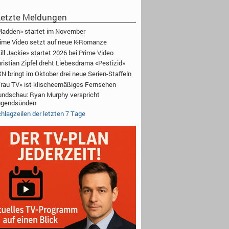
etzte Meldungen
adden» startet im November
ime Video setzt auf neue K-Romanze
ill Jackie» startet 2026 bei Prime Video
ristian Zipfel dreht Liebesdrama «Pestizid»
N bringt im Oktober drei neue Serien-Staffeln
rau TV» ist klischeemäßiges Fernsehen
ndschau: Ryan Murphy verspricht
ugendsünden
hlagzeilen der letzten 7 Tage