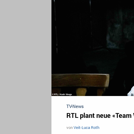
TV-News
RTL plant neue «Team 
von
Veit-Luca Roth