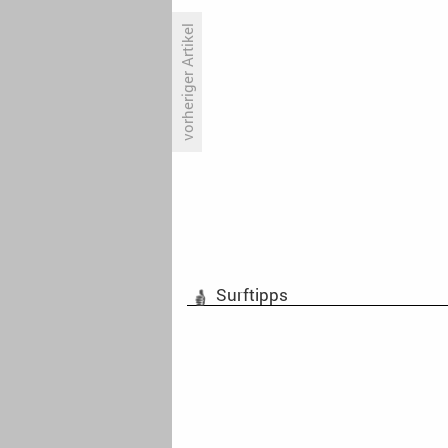
vorheriger Artikel
Primetime-Check: Dienstag, 5.
März 2024
Surftipps