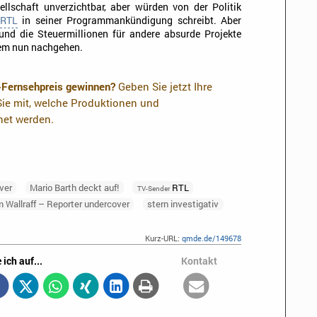
ellschaft unverzichtbar, aber würden von der Politik
RTL
in seiner Programmankündigung schreibt. Aber
 und die Steuermillionen für andere absurde Projekte
dem nun nachgehen.
-Fernsehpreis gewinnen?
Geben Sie jetzt Ihre
ie mit, welche Produktionen und
net werden.
ver
Mario Barth deckt auf!
RTL
TV-Sender
 Wallraff – Reporter undercover
stern investigativ
Kurz-URL:
qmde.de/149678
 ich auf...
Kontakt