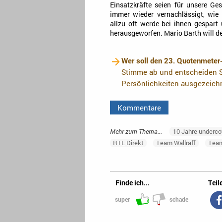
Einsatzkräfte seien für unsere Ges
immer wieder vernachlässigt, wie
allzu oft werde bei ihnen gespart
herausgeworfen. Mario Barth will 
Wer soll den 23. Quotenmeter
Stimme ab und entscheiden S
Persönlichkeiten ausgezeich
Kommentare
Mehr zum Thema...
10 Jahre underco
RTL Direkt
Team Wallraff
Team
Finde ich...
Teile
super
schade