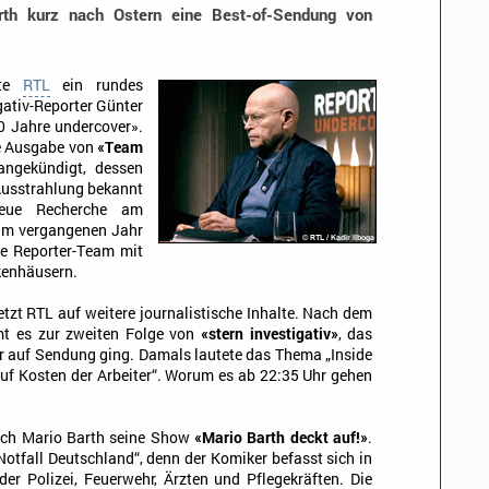
rth kurz nach Ostern eine Best-of-Sendung von
rte
RTL
ein rundes
ativ-Reporter Günter
0 Jahre undercover».
ue Ausgabe von
«Team
ngekündigt, dessen
 Ausstrahlung bekannt
neue Recherche am
. Im vergangenen Jahr
ne Reporter-Team mit
kenhäusern.
tzt RTL auf weitere journalistische Inhalte. Nach dem
mt es zur zweiten Folge von
«stern investigativ»
, das
 auf Sendung ging. Damals lautete das Thema „Inside
uf Kosten der Arbeiter“. Worum es ab 22:35 Uhr gehen
uch Mario Barth seine Show
«Mario Barth deckt auf!»
.
Notfall Deutschland“, denn der Komiker befasst sich in
er Polizei, Feuerwehr, Ärzten und Pflegekräften. Die