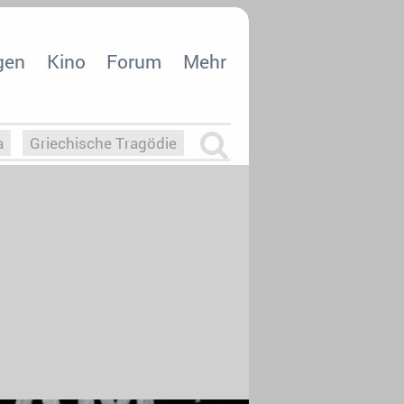
gen
Kino
Forum
Mehr
a
Griechische Tragödie
m
Die Macht der KI
26
nisvergabe
dcast-Reviews
Upfronts21