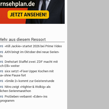
ehr aus diesem Ressort
«Kill Jackie» startet 2026 bei Prime Video
WS
AXN bringt im Oktober drei neue Serien-
WS
ln
Drehstart Staffel zwei: ZDF macht mit
WS
ch Elli» weiter
sixx setzt «Fixer Upper: Kochen mit
WS
a» ohne Pause fort
«Smile 2» kommt zur Geisterstunde
WS
Nitro zeigt «Highter & Wolkig» als
WS
lichen Serienmarathon
ProSieben verbannt «Eden» ins
WS
tprogramm