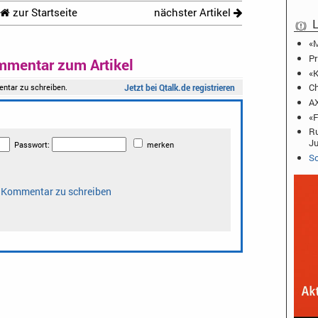
zur Startseite
nächster Artikel
L
«M
Pr
mmentar zum Artikel
«K
Ch
AX
«F
Ru
J
Sc