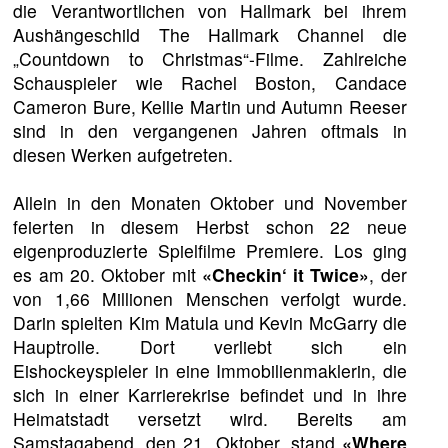
die Verantwortlichen von Hallmark bei ihrem
Aushängeschild The Hallmark Channel die
„Countdown to Christmas“-Filme. Zahlreiche
Schauspieler wie Rachel Boston, Candace
Cameron Bure, Kellie Martin und Autumn Reeser
sind in den vergangenen Jahren oftmals in
diesen Werken aufgetreten.
Allein in den Monaten Oktober und November
feierten in diesem Herbst schon 22 neue
eigenproduzierte Spielfilme Premiere. Los ging
es am 20. Oktober mit
«Checkin‘ it Twice»
, der
von 1,66 Millionen Menschen verfolgt wurde.
Darin spielten Kim Matula und Kevin McGarry die
Hauptrolle. Dort verliebt sich ein
Eishockeyspieler in eine Immobilienmaklerin, die
sich in einer Karrierekrise befindet und in ihre
Heimatstadt versetzt wird. Bereits am
Samstagabend, den 21. Oktober, stand
«Where