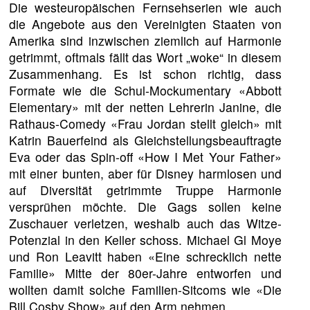
Die westeuropäischen Fernsehserien wie auch
die Angebote aus den Vereinigten Staaten von
Amerika sind inzwischen ziemlich auf Harmonie
getrimmt, oftmals fällt das Wort „woke“ in diesem
Zusammenhang. Es ist schon richtig, dass
Formate wie die Schul-Mockumentary «Abbott
Elementary» mit der netten Lehrerin Janine, die
Rathaus-Comedy «Frau Jordan stellt gleich» mit
Katrin Bauerfeind als Gleichstellungsbeauftragte
Eva oder das Spin-off «How I Met Your Father»
mit einer bunten, aber für Disney harmlosen und
auf Diversität getrimmte Truppe Harmonie
versprühen möchte. Die Gags sollen keine
Zuschauer verletzen, weshalb auch das Witze-
Potenzial in den Keller schoss. Michael Gl Moye
und Ron Leavitt haben «Eine schrecklich nette
Familie» Mitte der 80er-Jahre entworfen und
wollten damit solche Familien-Sitcoms wie «Die
Bill Cosby Show» auf den Arm nehmen.