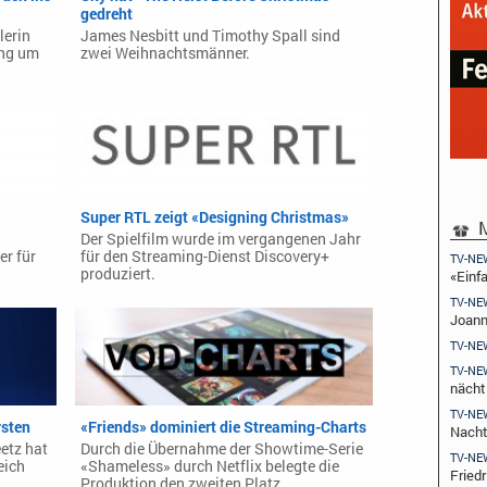
gedreht
lerin
James Nesbitt und Timothy Spall sind
ung um
zwei Weihnachtsmänner.
Super RTL zeigt «Designing Christmas»
M
Der Spielfilm wurde im vergangenen Jahr
r für
für den Streaming-Dienst Discovery+
TV-NE
produziert.
«Einfa
TV-NE
Joann
TV-NE
TV-NE
nächt
TV-NE
rsten
«Friends» dominiert die Streaming-Charts
Nach
etz hat
Durch die Übernahme der Showtime-Serie
TV-NE
eich
«Shameless» durch Netflix belegte die
Fried
Produktion den zweiten Platz.