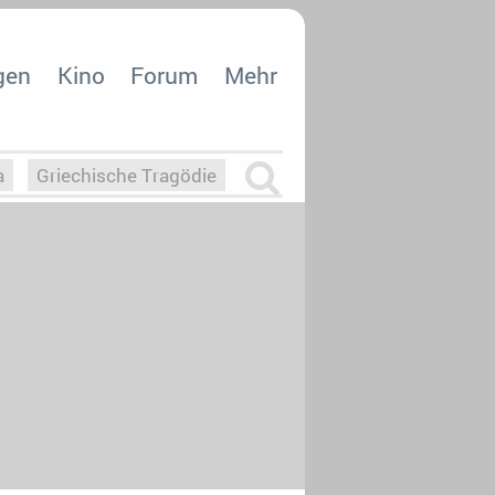
gen
Kino
Forum
Mehr
a
Griechische Tragödie
m
Die Macht der KI
26
nisvergabe
dcast-Reviews
Upfronts21