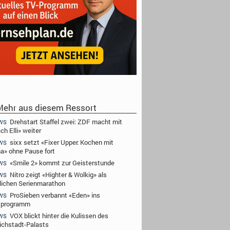
ehr aus diesem Ressort
Drehstart Staffel zwei: ZDF macht mit
WS
ch Elli» weiter
sixx setzt «Fixer Upper: Kochen mit
WS
a» ohne Pause fort
«Smile 2» kommt zur Geisterstunde
WS
Nitro zeigt «Highter & Wolkig» als
WS
lichen Serienmarathon
ProSieben verbannt «Eden» ins
WS
tprogramm
VOX blickt hinter die Kulissen des
WS
richstadt-Palasts