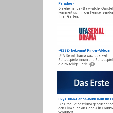
Paradies»
Die ehemalige «Baywatch»-Darstel
kümmert sich in der Fernsehsend
ihren Garten.
«GZSZ» bekommt Kinder-Ableger
UFA Serial Drama sucht derzeit
Schauspielerinnen und Schauspiele
die 26-teilige Serie.
3
Skys Juan-Carlos-Doku läuft im E
Die Produktionsfirma gebrueder be
den Film auch an Canal+ in Frankr
veräußert.