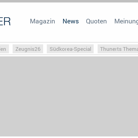
Magazin
News
Quoten
Meinun
fen
Zeugnis26
Südkorea-Special
Thunerts Them
r zu Hitler
Die Serientheorie
Faszination Horrorfil
n
Halloweeen
Weihnachts-Special
ZeugUpfronts
Special
Buchclub
Heim-EM
Screenforce25
Po
Buchclub
YouTuber
eSport im TV
Screenforce