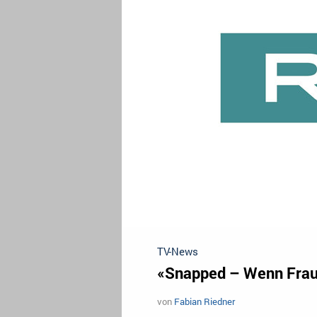
TV-News
«Snapped – Wenn Fraue
von
Fabian Riedner