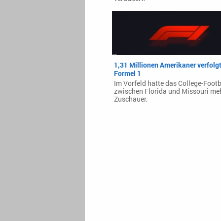
1,31 Millionen Amerikaner verfolgt
Formel 1
Im Vorfeld hatte das College-Footb
zwischen Florida und Missouri me
Zuschauer.