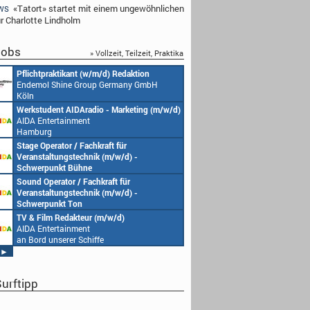
«Tatort» startet mit einem ungewöhnlichen
WS
ür Charlotte Lindholm
obs
» Vollzeit, Teilzeit, Praktika
Pflichtpraktikant (w/m/d) Redaktion
Endemol Shine Group Germany GmbH
Köln
Werkstudent AIDAradio - Marketing (m/w/d)
AIDA Entertainment
Hamburg
Stage Operator / Fachkraft für
Veranstaltungstechnik (m/w/d) -
Schwerpunkt Bühne
AIDA Entertainment
Sound Operator / Fachkraft für
an Bord unserer Schiffe
Veranstaltungstechnik (m/w/d) -
Schwerpunkt Ton
AIDA Entertainment
TV & Film Redakteur (m/w/d)
an Bord unserer Schiffe
AIDA Entertainment
an Bord unserer Schiffe
►
urftipp