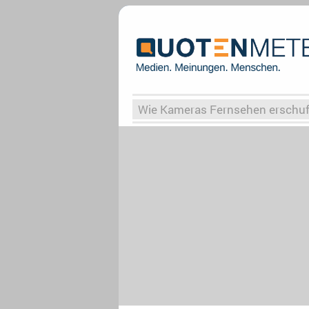
Wie Kameras Fernsehen erschu
Vergessene Serien
Von Weima
Globaler Süden
Das Ende vo
Upfronts25
AktenzeichenXY-
What the Game
Rassismus