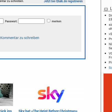
L
Dr
El
si
oh
«S
Pr
Ni
Se
VO
Fr
Pr
Sc
ück ins
Sky hat «The Heist Before Christmas»