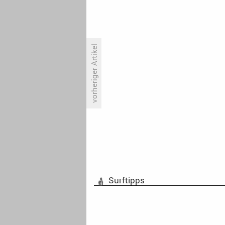
vorheriger Artikel
CW punktet mit Football
Surftipps