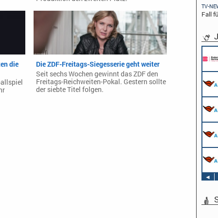
TV-NE
Fall f
J
en die
Die ZDF-Freitags-Siegesserie geht weiter
Seit sechs Wochen gewinnt das ZDF den
Freitags-Reichweiten-Pokal. Gestern sollte
allspiel
der siebte Titel folgen.
hr
◄
S