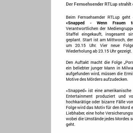
Der Fernsehsender RTLup strahlt 
Beim Fernsehsender RTLup geht d
«Snapped - Wenn Frauen tö
Verantwortlichen der Mediengrup
Staffel eingekauft, insgesamt s
geplant. Start ist am Mittwoch, d
um 20.15 Uhr. Vier neue Folg
Wiederholung ab 23.15 Uhr gezeigt.
Den Auftakt macht die Folge „Por
ein beliebter junger Mann in Milw
aufgefunden wird, müssen die Ermit
Motive des Mörders aufzudecken.
«Snapped» ist eine amerikanische 
Entertainment produziert und vo
hochkarätige oder bizarre Fälle vo
Folge wird das Motiv für den Mord 
Liebhaber, eine hohe Versicherung
wobei die Umstände jedes Mordes so 
geht.