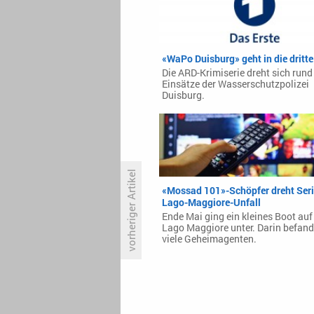
«WaPo Duisburg» geht in die dritt
Die ARD-Krimiserie dreht sich rund
Einsätze der Wasserschutzpolizei
Duisburg.
vorheriger Artikel
«Mossad 101»-Schöpfer dreht Seri
Lago-Maggiore-Unfall
Ende Mai ging ein kleines Boot au
Neue Produzenten bei «The
Lago Maggiore unter. Darin befand
Bachelorette»
viele Geheimagenten.