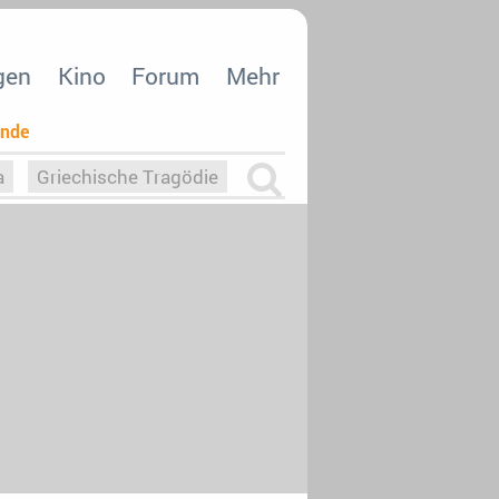
gen
Kino
Forum
Mehr
ende
a
Griechische Tragödie
m
Die Macht der KI
26
nisvergabe
dcast-Reviews
Upfronts21