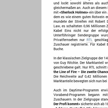
und lockt sowohl älteres als auc
gleichermaßen an. Auch an diesem
mit
«Sherlock Holmes»
ein über ein 
dem es wie einem guten Rotwein e
mundete der Streifen mit Robert 
Law, es schalteten 0,96 Millionen 
Kabel Eins nicht nur der erfolg
Unterföhringer Sendergruppe wur
Privatfernsehen nur
RTL
geschlag
Zuschauer registrierte. Für Kabel 
Buche.
In der klassischen Zielgruppe der 14
von Guy Ritchie. Der Marktanteil w
geschriebene galt. Nur RTL schnitt
the Line of Fire – Die zweite Chanc
Die Reichweite auf 0,42 Millionen
Marktanteile bewegten sich nun bei 
Auch im Daytime-Programm erwi
Vorabend-Programm begann m
Zuschauern. In der Zielgruppe sta
Der Profi kommt»
sicherte sich ab 1