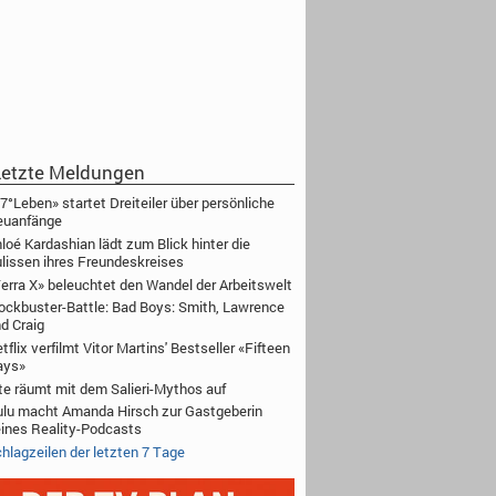
etzte Meldungen
7°Leben» startet Dreiteiler über persönliche
euanfänge
loé Kardashian lädt zum Blick hinter die
lissen ihres Freundeskreises
erra X» beleuchtet den Wandel der Arbeitswelt
ockbuster-Battle: Bad Boys: Smith, Lawrence
d Craig
tflix verfilmt Vitor Martins' Bestseller «Fifteen
ays»
te räumt mit dem Salieri-Mythos auf
lu macht Amanda Hirsch zur Gastgeberin
ines Reality-Podcasts
hlagzeilen der letzten 7 Tage