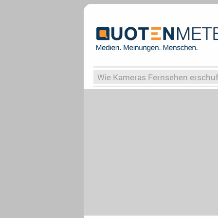
Wie Kameras Fernsehen erschu
Vergessene Serien
Von Weima
Globaler Süden
Das Ende vo
Upfronts25
AktenzeichenXY-
What the Game
Rassismus