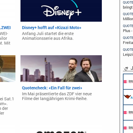
QUOT
bring
QUOT
Millio
QUOT
LZWEI
Disney+ hofft auf «Kizazi Moto»
Plus 
ZWEI-
Anfang Juli startet die erste
QUOT
ilor
Animationsserie aus Afrika.
Freit
t. Mit
QUOT
Leipz
J
Pflichtpraktikant (w/m/d) Redaktion
Endemol Shine Group Germany GmbH
Köln
Quotencheck: «Ein Fall für zwei»
Werkstudent AIDAradio - Marketing (m/w/d)
Im Mai präsentierte das ZDF vier neue
AIDA Entertainment
Filme der langjährigen Krimi-Reihe.
i Sat.1
Hamburg
um».
 der
Stage Operator / Fachkraft für
der
Veranstaltungstechnik (m/w/d) -
Schwerpunkt Bühne
AIDA Entertainment
Sound Operator / Fachkraft für
an Bord unserer Schiffe
Veranstaltungstechnik (m/w/d) -