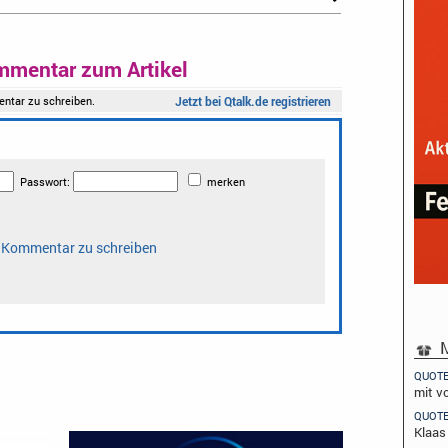
mmentar zum Artikel
M
QUOT
mit v
QUOT
Klaas