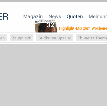
Magazin
News
Quoten
Meinun
32
Highlight-Mix zum Wochen
fen
Zeugnis26
Südkorea-Special
Thunerts Them
r zu Hitler
Die Serientheorie
Faszination Horrorfil
n
Halloweeen
Weihnachts-Special
ZeugUpfronts
Special
Buchclub
Heim-EM
Screenforce25
Po
Buchclub
YouTuber
eSport im TV
Screenforce