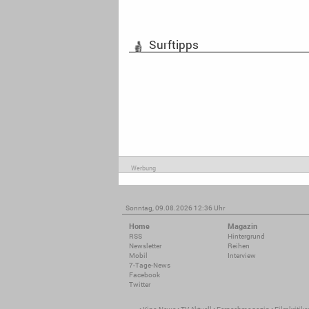
Surftipps
Werbung
Sonntag, 09.08.2026 12:36 Uhr
Home
Magazin
RSS
Hintergrund
Newsletter
Reihen
Mobil
Interview
7-Tage-News
Facebook
Twitter