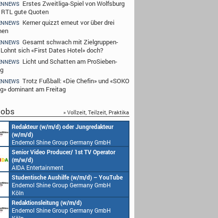
Erstes Zweitliga-Spiel von Wolfsburg
ENNEWS
t RTL gute Quoten
Kerner quizzt erneut vor über drei
ENNEWS
nen
Gesamt schwach mit Zielgruppen-
ENNEWS
- Lohnt sich «First Dates Hotel» doch?
Licht und Schatten am ProSieben-
ENNEWS
ag
Trotz Fußball: «Die Chefin» und «SOKO
ENNEWS
ig» dominant am Freitag
obs
» Vollzeit, Teilzeit, Praktika
Redakteur (w/m/d) oder Jungredakteur
Produktionsassistenz 
(w/m/d)
Endemol Shine Group
Endemol Shine Group Germany GmbH
Köln
Köln
Senior Video Producer/ 1st TV Operator
1. Aufnahmeleitung (m
(m/w/d)
Endemol Shine Group
AIDA Entertainment
Köln
an Bord unserer Schiffe
Studentische Aushilfe (w/m/d) – YouTube
Requisiteur (m/w/d)
Endemol Shine Group Germany GmbH
Home Shopping Euro
Köln
München
Redaktionsleitung (w/m/d)
DoP – Director of Pho
Endemol Shine Group Germany GmbH
Production (m/w/d)