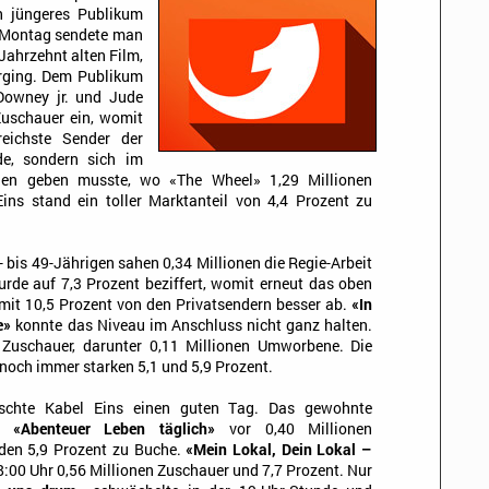
h jüngeres Publikum
 Montag sendete man
Jahrzehnt alten Film,
rging. Dem Publikum
Downey jr. und Jude
Zuschauer ein, womit
reichste Sender der
de, sondern sich im
en geben musste, wo «The Wheel» 1,29 Millionen
Eins stand ein toller Marktanteil von 4,4 Prozent zu
- bis 49-Jährigen sahen 0,34 Millionen die Regie-Arbeit
urde auf 7,3 Prozent beziffert, womit erneut das oben
 mit 10,5 Prozent von den Privatsendern besser ab.
«In
e»
konnte das Niveau im Anschluss nicht ganz halten.
 Zuschauer, darunter 0,11 Millionen Umworbene. Die
noch immer starken 5,1 und 5,9 Prozent.
schte Kabel Eins einen guten Tag. Das gewohnte
it
«Abenteuer Leben täglich»
vor 0,40 Millionen
nden 5,9 Prozent zu Buche.
«Mein Lokal, Dein Lokal –
8:00 Uhr 0,56 Millionen Zuschauer und 7,7 Prozent. Nur