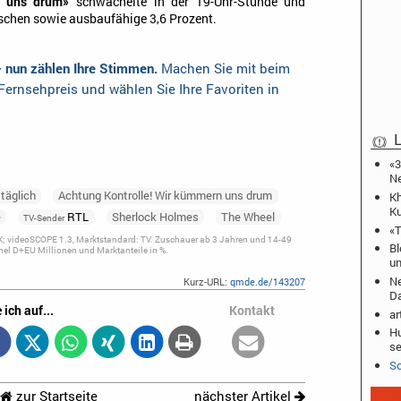
n uns drum»
schwächelte in der 19-Uhr-Stunde und
nschen sowie ausbaufähige 3,6 Prozent.
– nun zählen Ihre Stimmen.
Machen Sie mit beim
ernsehpreis und wählen Sie Ihre Favoriten in
L
«3
N
täglich
Achtung Kontrolle! Wir kümmern uns drum
Kh
Ku
e
RTL
Sherlock Holmes
The Wheel
TV-Sender
«T
; videoSCOPE 1.3, Marktstandard: TV. Zuschauer ab 3 Jahren und 14-49
Bl
el D+EU Millionen und Marktanteile in %.
un
Ne
Kurz-URL:
qmde.de/143207
D
 ich auf...
Kontakt
ar
Hu
se
Sc
zur Startseite
nächster Artikel