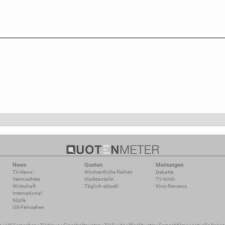
News
Quoten
Meinungen
TV-News
Wöchentliche Reihen
Debatte
Vermischtes
Marktanteile
TV-Kritik
Wirtschaft
Täglich aktuell
Kino-Reviews
International
Köpfe
US-Fernsehen