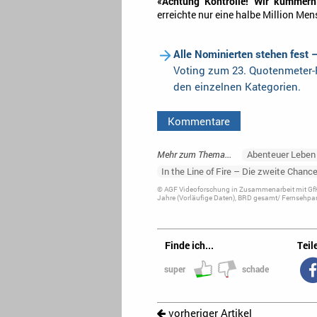
«Achtung Kontrolle! Wir kümmer
erreichte nur eine halbe Million Me
Alle Nominierten stehen fest 
Voting zum 23. Quotenmeter-F
den einzelnen Kategorien.
Kommentare
Mehr zum Thema...
Abenteuer Leben 
In the Line of Fire – Die zweite Chanc
© AGF Videoforschung in Zusammenarbeit mit GfK
Jahre (Vorläufige Daten), BRD gesamt/ Fernsehpan
Finde ich...
Teile
super
schade
vorheriger Artikel