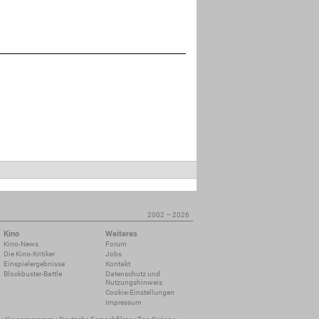
2002 – 2026
Kino
Weiteres
Kino-News
Forum
Die Kino-Kritiker
Jobs
Einspielergebnisse
Kontakt
Blockbuster-Battle
Datenschutz und
Nutzungshinweis
Cookie-Einstellungen
Impressum