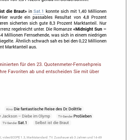
ist die Braut»
in
Sat.1
konnte sich mit 1,40 Millionen
 Hier wurde ein passables Resultat von 4,8 Prozent
ren sicherten sich gute 8,3 Prozent Marktanteil. Nur
renz regelreicht unter. Die Romanze
«Midnight Sun –
44 Millionen Fernsehende, was sich in einem niedrigen
iegelte. Ähnlich schwach sah es bei den 0,22 Millionen
t Marktanteil aus.
inierten für den 23. Quotenmeter-Fernsehpreis
Ihre Favoriten ab und entscheiden Sie mit über
Die fantastische Reise des Dr. Dolittle
Kino
y Jackson – Diebe im Olymp
ProSieben
TV-Sender
Sat.1
Selbst ist die Braut
TV-Sender
; videoSCOPE 1.3, Marktstandard: TV. Zuschauer ab 3 Jahren und 14-49