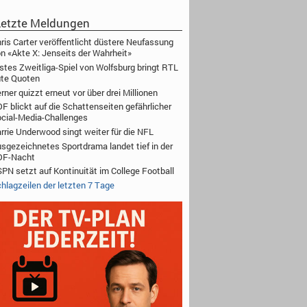
etzte Meldungen
ris Carter veröffentlicht düstere Neufassung
n «Akte X: Jenseits der Wahrheit»
stes Zweitliga-Spiel von Wolfsburg bringt RTL
te Quoten
rner quizzt erneut vor über drei Millionen
F blickt auf die Schattenseiten gefährlicher
cial-Media-Challenges
rrie Underwood singt weiter für die NFL
sgezeichnetes Sportdrama landet tief in der
DF-Nacht
PN setzt auf Kontinuität im College Football
hlagzeilen der letzten 7 Tage