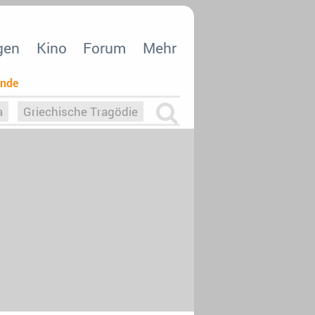
gen
Kino
Forum
Mehr
ende
a
Griechische Tragödie
m
Die Macht der KI
26
nisvergabe
dcast-Reviews
Upfronts21