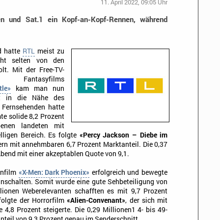
11. April 2022, 09:05 Uhr
ben und Sat.1 ein Kopf-an-Kopf-Rennen, während
d hatte
RTL
meist zu
ht selten von den
lt. Mit der Free-TV-
ntasyfilms
tle»
kam man nun
t in die Nähe des
n Fernsehenden hatte
te solide 8,2 Prozent
enen landeten mit
lligen Bereich. Es folgte
«Percy Jackson – Diebe im
rn mit annehmbaren 6,7 Prozent Marktanteil. Die 0,37
bend mit einer akzeptablen Quote von 9,1.
onfilm
«X-Men: Dark Phoenix»
erfolgreich und bewegte
inschalten. Somit wurde eine gute Sehbeteiligung von
illionen Weberelevanten schafften es mit 9,7 Prozent
folgte der Horrorfilm
«Alien-Convenant»
, der sich mit
4,8 Prozent steigerte. Die 0,29 Millionen1 4- bis 49-
teil von 9,3 Prozent genau im Senderschnitt.