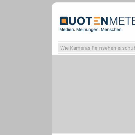
Wie Kameras Fernsehen erschu
Vergessene Serien
Von Weima
Globaler Süden
Das Ende vo
Upfronts25
AktenzeichenXY-
What the Game
Rassismus