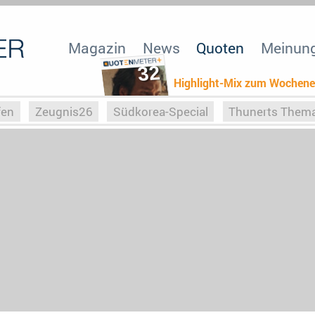
Magazin
News
Quoten
Meinun
32
Highlight-Mix zum Wochen
fen
Zeugnis26
Südkorea-Special
Thunerts Them
r zu Hitler
Die Serientheorie
Faszination Horrorfil
n
Halloweeen
Weihnachts-Special
ZeugUpfronts
Special
Buchclub
Heim-EM
Screenforce25
Po
Buchclub
YouTuber
eSport im TV
Screenforce