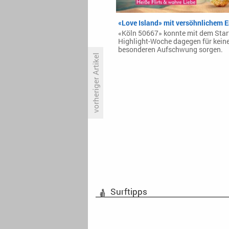
«Love Island» mit versöhnlichem 
«Köln 50667» konnte mit dem Star
Highlight-Woche dagegen für kein
besonderen Aufschwung sorgen.
vorheriger Artikel
Dramaserie «Euer Ehren» hält das
Vortagsniveau nicht
Surftipps