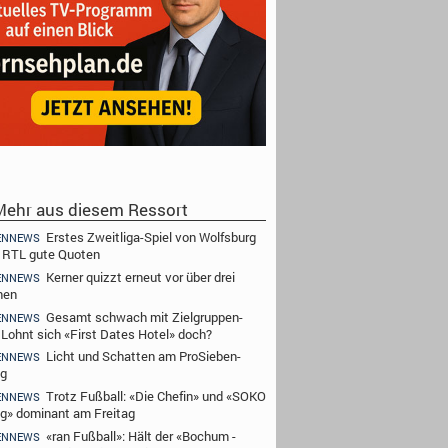
ehr aus diesem Ressort
Erstes Zweitliga-Spiel von Wolfsburg
ENNEWS
t RTL gute Quoten
Kerner quizzt erneut vor über drei
ENNEWS
nen
Gesamt schwach mit Zielgruppen-
ENNEWS
- Lohnt sich «First Dates Hotel» doch?
Licht und Schatten am ProSieben-
ENNEWS
ag
Trotz Fußball: «Die Chefin» und «SOKO
ENNEWS
ig» dominant am Freitag
«ran Fußball»: Hält der «Bochum -
ENNEWS