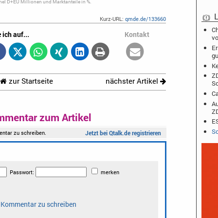
el D+EU Millionen und Marktanteile in %.
L
Kurz-URL:
qmde.de/133660
Ch
 ich auf...
Kontakt
vo
Er
gu
Ke
ZD
zur Startseite
nächster Artikel
So
Ca
Au
Z
mmentar zum Artikel
ES
Sc