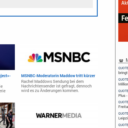
M
QUOT
bring
ject»-
MSNBC-Moderatorin Maddow tritt kürzer
QUOT
Rachel Maddows Sendung bei dem
Millio
Nachrichtensender ist gefragt, dennoch
ie
wird es zu Änderungen kommen.
erie
QUOT
Plus 
QUOT
Freit
QUOT
Leipz
QUOT