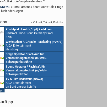
a»-Auftakt die Vorjahresleistung?
«Born Famous» beantwortet die Frage
ENNEWS
Fluch oder Segen
obs
» Vollzeit, Teilzeit, Praktika
Redakteur (w/m/d) oder Jungredakteur
Produktionsassistenz 
(w/m/d)
Endemol Shine Group
Endemol Shine Group Germany GmbH
Köln
Köln
Senior Video Producer/ 1st TV Operator
1. Aufnahmeleitung (m
(m/w/d)
Endemol Shine Group
AIDA Entertainment
Köln
an Bord unserer Schiffe
Studentische Aushilfe (w/m/d) – YouTube
Requisiteur (m/w/d)
Endemol Shine Group Germany GmbH
Home Shopping Euro
Köln
München
Redaktionsleitung (w/m/d)
DoP – Director of Pho
Endemol Shine Group Germany GmbH
Production (m/w/d)
Köln
Home Shopping Euro
München
Producer (w/m/d)
Redaktionsassistenz (
Endemol Shine Group Germany GmbH
Endemol Shine Group
Köln
Köln
►
urftipp