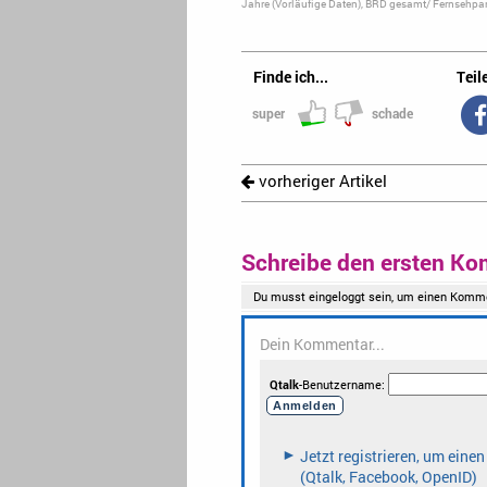
Jahre (Vorläufige Daten), BRD gesamt/ Fernsehpan
Finde ich...
Teile
super
schade
vorheriger Artikel
Schreibe den ersten Ko