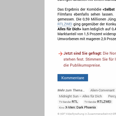
Das Ergebnis der Komödie
«Selbst 
Filmfans ebenfalls sehen lassen.
gemessen. Die 0,59 Millionen Jünge
RTLZWEI
ging gegenüber der Konkur
Alles für Dich»
kam lediglich auf 0,
Marktanteil von 1,5 Prozent widersp
Umworbenen mit mageren 2,9 Prozen
Jetzt sind Sie gefragt:
Die Nom
stehen fest. Stimmen Sie für 
die Publikumspreise.
Kommentare
Mehr zum Thema...
Alien-Convenant
Midnight Sun – Alles für Dich
Perc
RTL
RTLZWEI
TV-Sender
TV-Sender
X-Men: Dark Phoenix
Kino
© AGF Videoforschung in Zusammenarbeit mit GfK