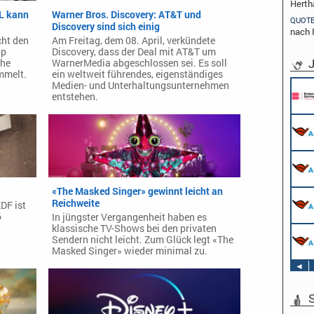
Herth
TL kann
Warner Bros. Discovery: AT&T und
QUOT
Discovery sind sich einig
nach 
cht den
Am Freitag, dem 08. April, verkündete
op
Discovery, dass der Deal mit AT&T um
J
che
WarnerMedia abgeschlossen sei. Es soll
mmelt.
ein weltweit führendes, eigenständiges
Medien- und Unterhaltungsunternehmen
Pflichtpraktikant (w/m/d) Redaktion
entstehen.
Endemol Shine Group Germany GmbH
Köln
Werkstudent AIDAradio - Marketing (m/w/d)
AIDA Entertainment
Hamburg
Stage Operator / Fachkraft für
Veranstaltungstechnik (m/w/d) -
Schwerpunkt Bühne
«The Masked Singer» gewinnt leicht an
AIDA Entertainment
Sound Operator / Fachkraft für
Reichweite
an Bord unserer Schiffe
DF ist
Veranstaltungstechnik (m/w/d) -
6
In jüngster Vergangenheit haben es
Schwerpunkt Ton
klassische TV-Shows bei den privaten
AIDA Entertainment
TV & Film Redakteur (m/w/d)
Sendern nicht leicht. Zum Glück legt «The
an Bord unserer Schiffe
AIDA Entertainment
Masked Singer» wieder minimal zu.
an Bord unserer Schiffe
◄
S