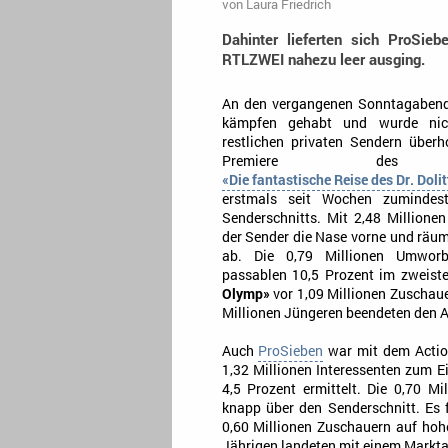
von
Laura Friedrich
Dahinter lieferten sich ProSie
RTLZWEI nahezu leer ausging.
An den vergangenen Sonntagaben
kämpfen gehabt und wurde nic
restlichen privaten Sendern überho
Premiere des Fa
«Die fantastische Reise des Dr. Dolit
erstmals seit Wochen zumindes
Senderschnitts. Mit 2,48 Millione
der Sender die Nase vorne und räum
ab. Die 0,79 Millionen Umworb
passablen 10,5 Prozent im zweiste
Olymp»
vor 1,09 Millionen Zuschaue
Millionen Jüngeren beendeten den A
Auch
ProSieben
war mit dem Acti
1,32 Millionen Interessenten zum E
4,5 Prozent ermittelt. Die 0,70 M
knapp über den Senderschnitt. Es 
0,60 Millionen Zuschauern auf hohe 
Jährigen landeten mit einem Marktan