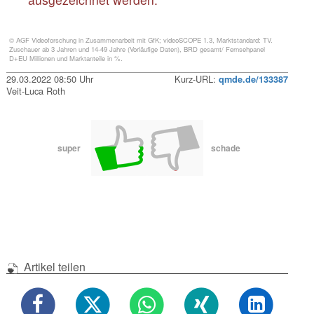
© AGF Videoforschung in Zusammenarbeit mit GfK; videoSCOPE 1.3, Marktstandard: TV.
Zuschauer ab 3 Jahren und 14-49 Jahre (Vorläufige Daten), BRD gesamt/ Fernsehpanel
D+EU Millionen und Marktanteile in %.
29.03.2022 08:50 Uhr
Kurz-URL:
qmde.de/133387
Veit-Luca Roth
super
schade
Artikel teilen