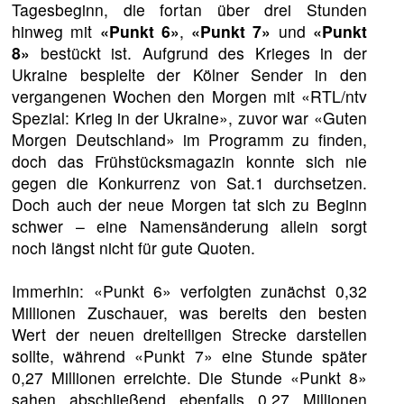
Tagesbeginn, die fortan über drei Stunden
hinweg mit
«Punkt 6»
,
«Punkt 7»
und
«Punkt
8»
bestückt ist. Aufgrund des Krieges in der
Ukraine bespielte der Kölner Sender in den
vergangenen Wochen den Morgen mit «RTL/ntv
Spezial: Krieg in der Ukraine», zuvor war «Guten
Morgen Deutschland» im Programm zu finden,
doch das Frühstücksmagazin konnte sich nie
gegen die Konkurrenz von Sat.1 durchsetzen.
Doch auch der neue Morgen tat sich zu Beginn
schwer – eine Namensänderung allein sorgt
noch längst nicht für gute Quoten.
Immerhin: «Punkt 6» verfolgten zunächst 0,32
Millionen Zuschauer, was bereits den besten
Wert der neuen dreiteiligen Strecke darstellen
sollte, während «Punkt 7» eine Stunde später
0,27 Millionen erreichte. Die Stunde «Punkt 8»
sahen abschließend ebenfalls 0,27 Millionen