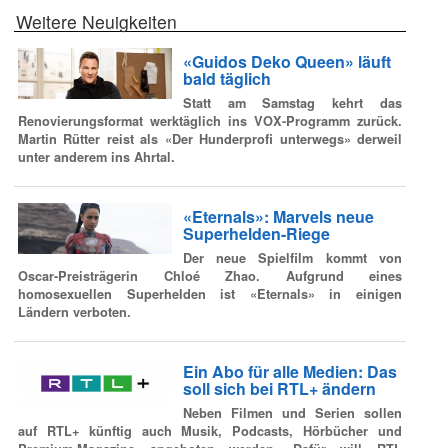
Weitere Neuigkeiten
«Guidos Deko Queen» läuft
bald täglich
Statt am Samstag kehrt das
Renovierungsformat werktäglich ins VOX-Programm zurück.
Martin Rütter reist als «Der Hunderprofi unterwegs» derweil
unter anderem ins Ahrtal.
«Eternals»: Marvels neue
Superhelden-Riege
Der neue Spielfilm kommt von
Oscar-Preisträgerin Chloé Zhao. Aufgrund eines
homosexuellen Superhelden ist «Eternals» in einigen
Ländern verboten.
Ein Abo für alle Medien: Das
soll sich bei RTL+ ändern
Neben Filmen und Serien sollen
auf RTL+ künftig auch Musik, Podcasts, Hörbücher und