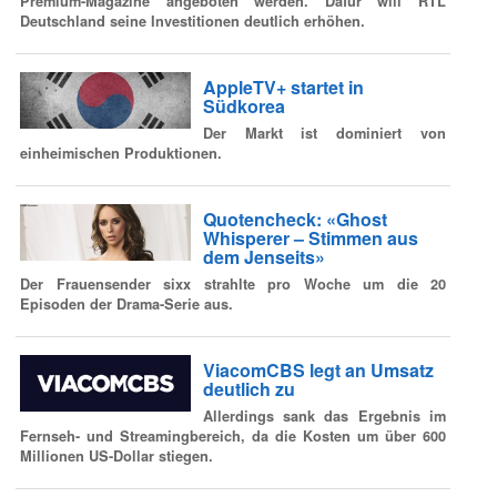
Premium-Magazine angeboten werden. Dafür will RTL
Deutschland seine Investitionen deutlich erhöhen.
AppleTV+ startet in
Südkorea
Der Markt ist dominiert von
einheimischen Produktionen.
Quotencheck: «Ghost
Whisperer – Stimmen aus
dem Jenseits»
Der Frauensender sixx strahlte pro Woche um die 20
Episoden der Drama-Serie aus.
ViacomCBS legt an Umsatz
deutlich zu
Allerdings sank das Ergebnis im
Fernseh- und Streamingbereich, da die Kosten um über 600
Millionen US-Dollar stiegen.