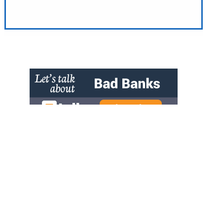
» zur Desktop-Version
Qtalk-Forum
|
|
Impressum
Datenschutz und Nutzungshinweis
Cookie-Einstellungen
|
Newsletter